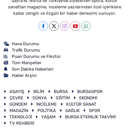
Sayfa16, Bursa ve Türkiye'de siyasetten spora, kültür
sanattan magazine, inceleme yazılarından özel içeriklere
kadar zengin ve özgün bir haber deneyimi sunuyor.
Hava Durumu
Trafik Durumu
Puan Durumu ve Fikstür
Tüm Manşetler
Son Dakika Haberleri
Haber Arşivi
ASAYİŞ
BİLİM
BURSA
BURSASPOR
ÇEVRE
DÜNYA
EĞİTİM
EKONOMİ
GÜNDEM
İNCELEME
KÜLTÜR SANAT
MAGAZİN
POLİTİKA
SAĞLIK
SPOR
TEKNOLOJİ
YAŞAM
BURSA ETKİNLİK TAKVİMİ
TV REHBERİ