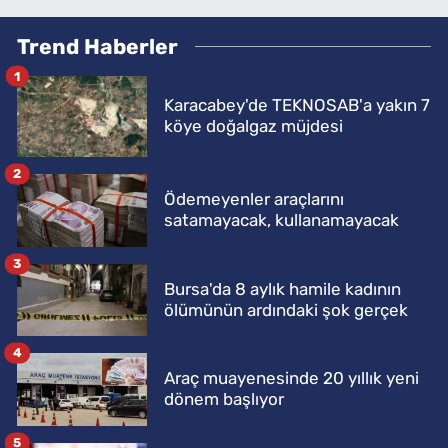
Trend Haberler
1
Karacabey'de TEKNOSAB'a yakın 7
köye doğalgaz müjdesi
2
Ödemeyenler araçlarını
satamayacak, kullanamayacak
3
Bursa'da 8 aylık hamile kadının
ölümünün ardındaki şok gerçek
4
Araç muayenesinde 20 yıllık yeni
dönem başlıyor
5