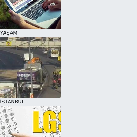
SAĞLIK
TV REHBERİ
YAŞAM
İSTANBUL