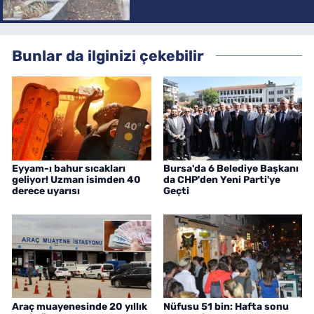
Bunlar da ilginizi çekebilir
Eyyam-ı bahur sıcakları
Bursa'da 6 Belediye Başkanı
geliyor! Uzman isimden 40
da CHP'den Yeni Parti'ye
derece uyarısı
Geçti
Araç muayenesinde 20 yıllık
Nüfusu 51 bin: Hafta sonu