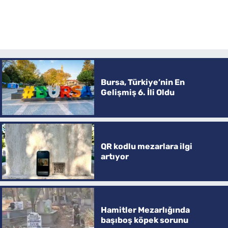
Bursa, Türkiye’nin En
Gelişmiş 6. İli Oldu
QR kodlu mezarlara ilgi
artıyor
Hamitler Mezarlığında
başıboş köpek sorunu