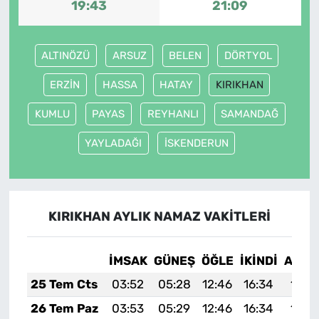
19:43
21:09
ALTINÖZÜ
ARSUZ
BELEN
DÖRTYOL
ERZİN
HASSA
HATAY
KIRIKHAN
KUMLU
PAYAS
REYHANLI
SAMANDAĞ
YAYLADAĞI
İSKENDERUN
KIRIKHAN AYLIK NAMAZ VAKITLERI
İMSAK
GÜNEŞ
ÖĞLE
İKINDI
AKŞA
25 Tem Cts
03:52
05:28
12:46
16:34
19:5
26 Tem Paz
03:53
05:29
12:46
16:34
19:5