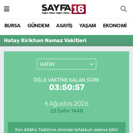
ÖZEL HABER
Hava Durumu
BURSA
GÜNDEM
ASAYİŞ
YAŞAM
EKONOMİ
İNCELEME
Trafik Durumu
Hatay Kirikhan Namaz Vakitleri
MAGAZİN
TFF 2.Lig Beyaz Grup Puan Durumu ve Fikstür
HATAY
BİLİM
Tüm Manşetler
ÖĞLE VAKTINE KALAN SÜRE
DÜNYA
Son Dakika Haberleri
03:50:57
TEKNOLOJİ
Haber Arşivi
6 Ağustos 2026
23 Safer 1448
SPOR
EĞİTİM
Kim Allâhü Teâlâ'nın dininde tefakkuh ederse (dînî