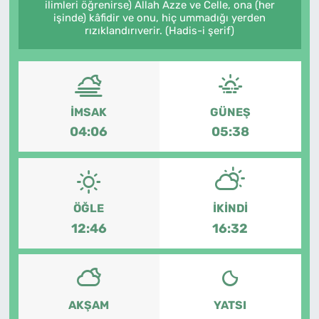
ilimleri öğrenirse) Allah Azze ve Celle, ona (her
işinde) kâfidir ve onu, hiç ummadığı yerden
SAĞLIK
rızıklandırıverir. (Hadis-i şerif)
TV REHBERİ
İMSAK
GÜNEŞ
04:06
05:38
ÖĞLE
İKINDI
12:46
16:32
AKŞAM
YATSI