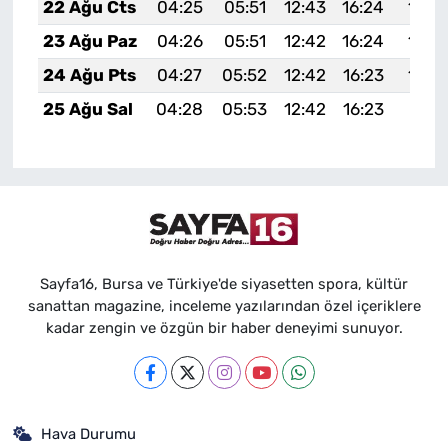
22 Ağu Cts
04:25
05:51
12:43
16:24
19:2
23 Ağu Paz
04:26
05:51
12:42
16:24
19:2
24 Ağu Pts
04:27
05:52
12:42
16:23
19:2
25 Ağu Sal
04:28
05:53
12:42
16:23
19:21
Sayfa16, Bursa ve Türkiye'de siyasetten spora, kültür
sanattan magazine, inceleme yazılarından özel içeriklere
kadar zengin ve özgün bir haber deneyimi sunuyor.
Hava Durumu