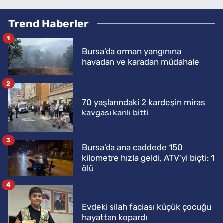
Trend Haberler
1
Bursa'da orman yangınına
havadan ve karadan müdahale
2
70 yaşlarındaki 2 kardeşin miras
kavgası kanlı bitti
3
Bursa'da ana caddede 150
kilometre hızla geldi, ATV'yi biçti: 1
ölü
4
Evdeki silah faciası küçük çocuğu
hayattan kopardı