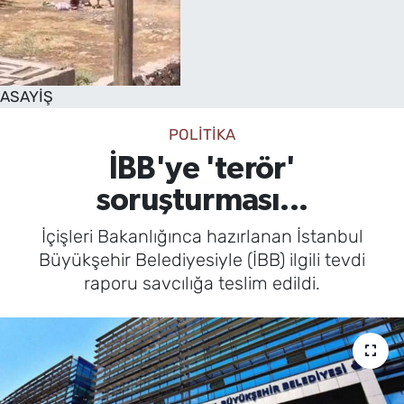
SAĞLIK
TV REHBERİ
ASAYİŞ
POLİTİKA
İBB'ye 'terör'
soruşturması...
İçişleri Bakanlığınca hazırlanan İstanbul
Büyükşehir Belediyesiyle (İBB) ilgili tevdi
raporu savcılığa teslim edildi.