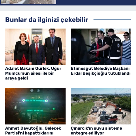
Bunlar da ilginizi çekebilir
Adalet Bakanı Gürlek, Uğur
Etimesgut Belediye Başkanı
Mumcu'nun ailesi ile bir
Erdal Beşikçioğlu tutuklandı
araya geldi
Ahmet Davutoğlu, Gelecek
Çınarcık'ın suyu sisteme
Partisi'ni kapattıklarını
entegre ediliyor