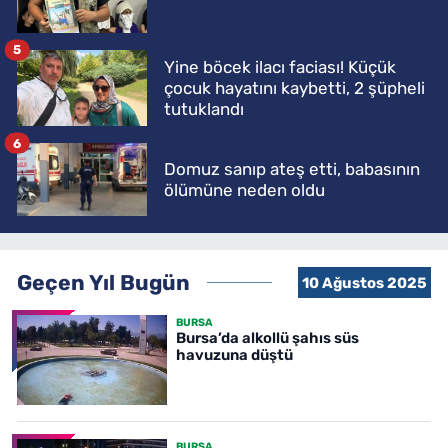
5
Yine böcek ilacı faciası! Küçük
çocuk hayatını kaybetti, 2 şüpheli
tutuklandı
6
Domuz sanıp ateş etti, babasının
ölümüne neden oldu
Geçen Yıl Bugün
10 Ağustos 2025
BURSA
Bursa’da alkollü şahıs süs
havuzuna düştü
BURSA