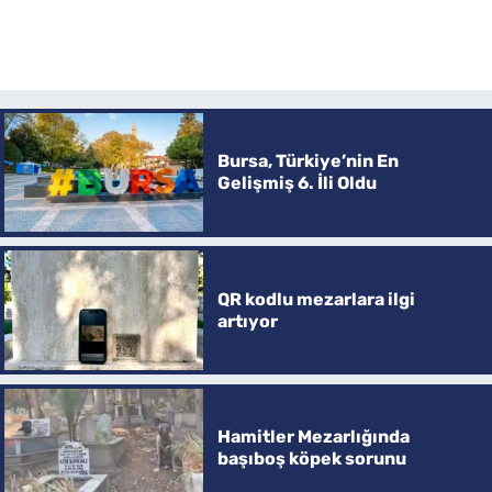
Bursa, Türkiye’nin En
Gelişmiş 6. İli Oldu
QR kodlu mezarlara ilgi
artıyor
Hamitler Mezarlığında
başıboş köpek sorunu