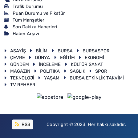
Trafik Durumu
Puan Durumu ve Fikstür
Tüm Manşetler
Son Dakika Haberleri
Haber Arşivi
ASAYİŞ
BİLİM
BURSA
BURSASPOR
ÇEVRE
DÜNYA
EĞİTİM
EKONOMİ
GÜNDEM
İNCELEME
KÜLTÜR SANAT
MAGAZİN
POLİTİKA
SAĞLIK
SPOR
TEKNOLOJİ
YAŞAM
BURSA ETKİNLİK TAKVİMİ
TV REHBERİ
RSS
Copyright © 2023. Her hakkı saklıdır.