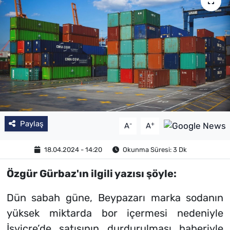
Paylaş
-
+
A
A
18.04.2024 - 14:20
Okunma Süresi: 3 Dk
Özgür Gürbaz'ın ilgili yazısı şöyle:
Dün sabah güne, Beypazarı marka sodanın
yüksek miktarda bor içermesi nedeniyle
İsviçre’de satışının durdurulması haberiyle