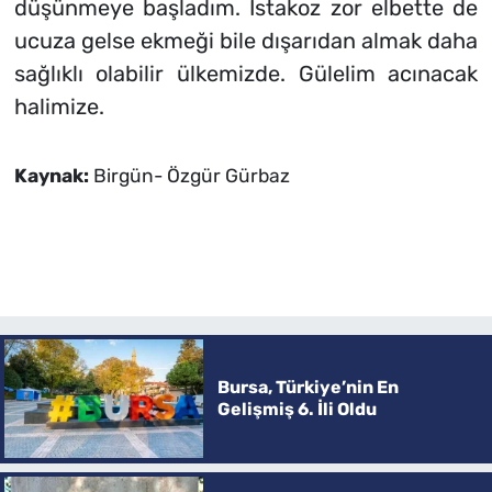
düşünmeye başladım. Istakoz zor elbette de
ucuza gelse ekmeği bile dışarıdan almak daha
sağlıklı olabilir ülkemizde. Gülelim acınacak
halimize.
Kaynak:
Birgün- Özgür Gürbaz
Bursa, Türkiye’nin En
Gelişmiş 6. İli Oldu