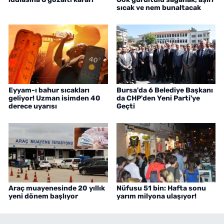
sıcak ve nem bunaltacak
Eyyam-ı bahur sıcakları
Bursa'da 6 Belediye Başkanı
geliyor! Uzman isimden 40
da CHP'den Yeni Parti'ye
derece uyarısı
Geçti
Araç muayenesinde 20 yıllık
Nüfusu 51 bin: Hafta sonu
yeni dönem başlıyor
yarım milyona ulaşıyor!