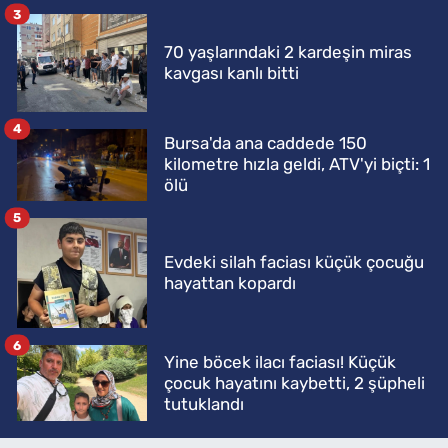
3
70 yaşlarındaki 2 kardeşin miras
kavgası kanlı bitti
4
Bursa'da ana caddede 150
kilometre hızla geldi, ATV'yi biçti: 1
ölü
5
Evdeki silah faciası küçük çocuğu
hayattan kopardı
6
Yine böcek ilacı faciası! Küçük
çocuk hayatını kaybetti, 2 şüpheli
tutuklandı