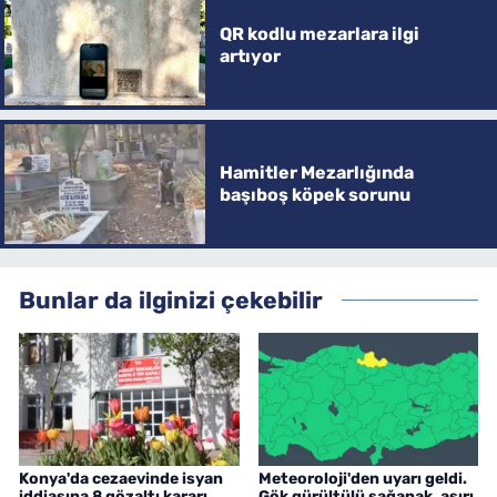
QR kodlu mezarlara ilgi
artıyor
Hamitler Mezarlığında
başıboş köpek sorunu
Bunlar da ilginizi çekebilir
Konya'da cezaevinde isyan
Meteoroloji'den uyarı geldi.
iddiasına 8 gözaltı kararı
Gök gürültülü sağanak, aşırı