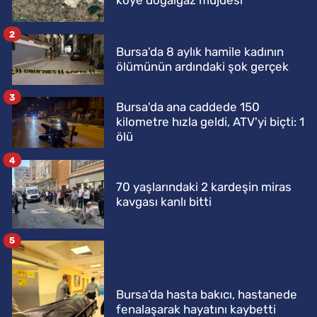
köye doğalgaz müjdesi
2
Bursa'da 8 aylık hamile kadının
ölümünün ardındaki şok gerçek
3
Bursa'da ana caddede 150
kilometre hızla geldi, ATV'yi biçti: 1
ölü
4
70 yaşlarındaki 2 kardeşin miras
kavgası kanlı bitti
5
Bursa'da hasta bakıcı, hastanede
fenalaşarak hayatını kaybetti