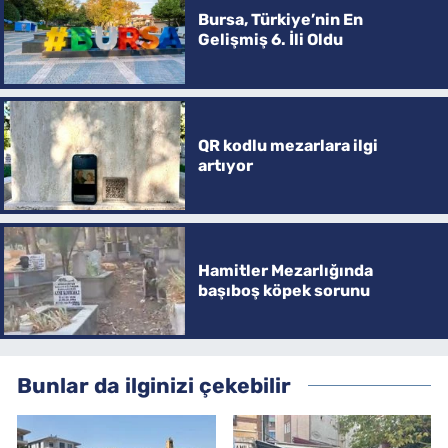
Bursa, Türkiye’nin En
Gelişmiş 6. İli Oldu
QR kodlu mezarlara ilgi
artıyor
Hamitler Mezarlığında
başıboş köpek sorunu
Bunlar da ilginizi çekebilir