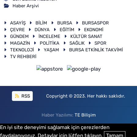
Haber Arşivi
ASAYİŞ
BİLİM
BURSA
BURSASPOR
ÇEVRE
DÜNYA
EĞİTİM
EKONOMİ
GÜNDEM
İNCELEME
KÜLTÜR SANAT
MAGAZİN
POLİTİKA
SAĞLIK
SPOR
TEKNOLOJİ
YAŞAM
BURSA ETKİNLİK TAKVİMİ
TV REHBERİ
RSS
Copyright © 2023. Her hakkı saklıdır.
Haber Yazılımı:
TE Bilişim
En iyi site deneyimi sağlamak için çerezlerden
faydalanıyoruz. Detaylar için lütfen tıklayın.
Tamam