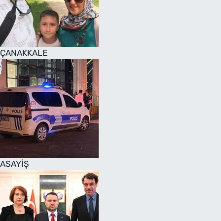
SAĞLIK
TV REHBERİ
ÇANAKKALE
ASAYİŞ