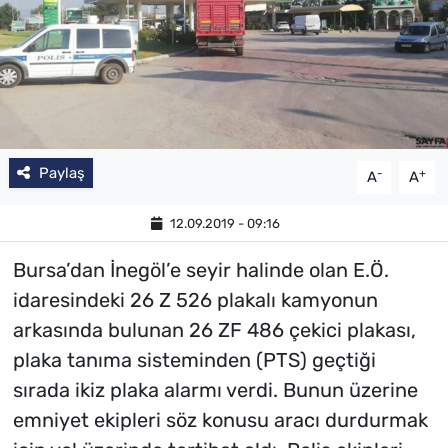
Paylaş
-
+
A
A
12.09.2019 - 09:16
Bursa’dan İnegöl’e seyir halinde olan E.Ö.
idaresindeki 26 Z 526 plakalı kamyonun
arkasında bulunan 26 ZF 486 çekici plakası,
plaka tanıma sisteminden (PTS) geçtiği
sırada ikiz plaka alarmı verdi. Bunun üzerine
emniyet ekipleri söz konusu aracı durdurmak