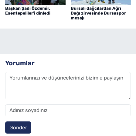
Başkan Şadi Özdemir,
Bursalı dağcılardan Ağrı
Esentepeliler'i dinledi
Dağı zirvesinde Bursaspor
mesajı
Yorumlar
Gönder