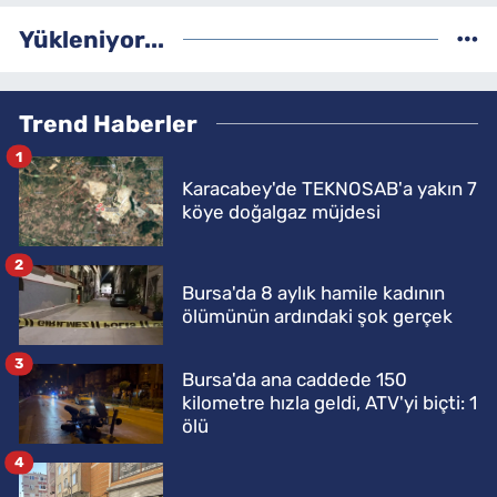
Yükleniyor...
Trend Haberler
1
Karacabey'de TEKNOSAB'a yakın 7
köye doğalgaz müjdesi
2
Bursa'da 8 aylık hamile kadının
ölümünün ardındaki şok gerçek
3
Bursa'da ana caddede 150
kilometre hızla geldi, ATV'yi biçti: 1
ölü
4