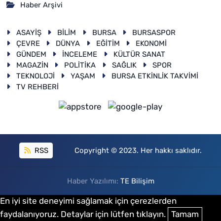
Haber Arşivi
ASAYİŞ
BİLİM
BURSA
BURSASPOR
ÇEVRE
DÜNYA
EĞİTİM
EKONOMİ
GÜNDEM
İNCELEME
KÜLTÜR SANAT
MAGAZİN
POLİTİKA
SAĞLIK
SPOR
TEKNOLOJİ
YAŞAM
BURSA ETKİNLİK TAKVİMİ
TV REHBERİ
RSS
Copyright © 2023. Her hakkı saklıdır.
Haber Yazılımı:
TE Bilişim
En iyi site deneyimi sağlamak için çerezlerden
faydalanıyoruz. Detaylar için lütfen tıklayın.
Tamam