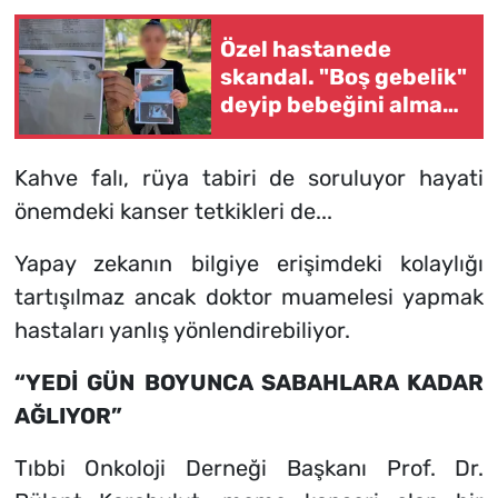
Özel hastanede
skandal. "Boş gebelik"
deyip bebeğini almak
istediler
Kahve falı, rüya tabiri de soruluyor hayati
önemdeki kanser tetkikleri de...
Yapay zekanın bilgiye erişimdeki kolaylığı
tartışılmaz ancak doktor muamelesi yapmak
hastaları yanlış yönlendirebiliyor.
“YEDİ GÜN BOYUNCA SABAHLARA KADAR
AĞLIYOR”
Tıbbi Onkoloji Derneği Başkanı Prof. Dr.