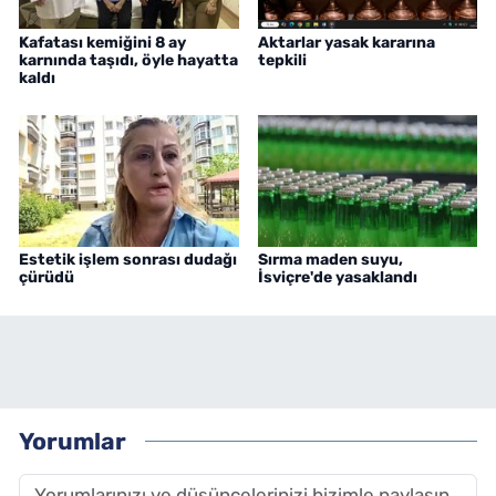
Kafatası kemiğini 8 ay
Aktarlar yasak kararına
karnında taşıdı, öyle hayatta
tepkili
kaldı
Estetik işlem sonrası dudağı
Sırma maden suyu,
çürüdü
İsviçre'de yasaklandı
Yorumlar