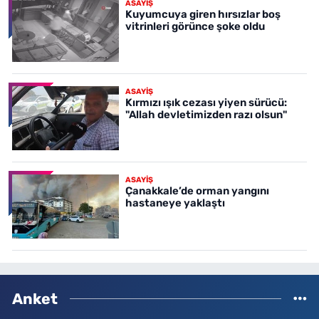
ASAYİŞ
Kuyumcuya giren hırsızlar boş
vitrinleri görünce şoke oldu
ASAYİŞ
Kırmızı ışık cezası yiyen sürücü:
"Allah devletimizden razı olsun"
ASAYİŞ
Çanakkale’de orman yangını
hastaneye yaklaştı
Anket