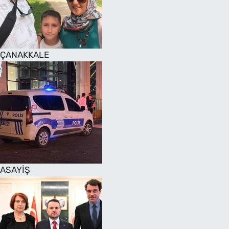
SAĞLIK
TV REHBERİ
ÇANAKKALE
ASAYİŞ