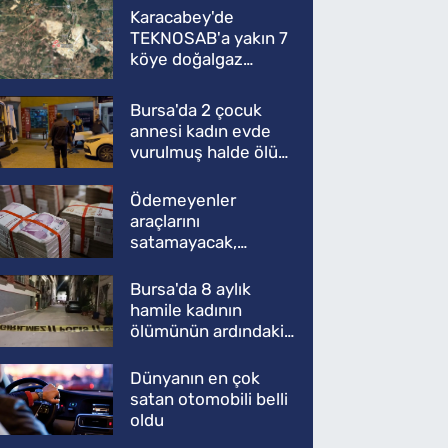
Karacabey'de
TEKNOSAB'a yakın 7
köye doğalgaz
müjdesi
Bursa'da 2 çocuk
annesi kadın evde
vurulmuş halde ölü
bulundu
Ödemeyenler
araçlarını
satamayacak,
kullanamayacak
Bursa'da 8 aylık
hamile kadının
ölümünün ardındaki
şok gerçek
Dünyanın en çok
satan otomobili belli
oldu