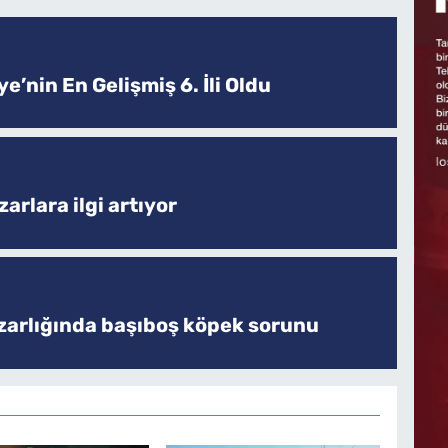
e’nin En Gelişmiş 6. İli Oldu
arlara ilgi artıyor
zarlığında başıboş köpek sorunu