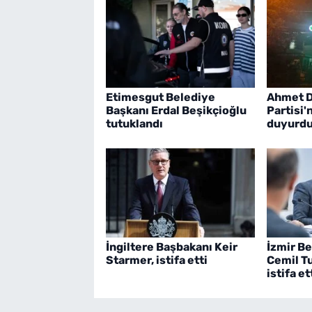
Etimesgut Belediye
Ahmet D
Başkanı Erdal Beşikçioğlu
Partisi'
tutuklandı
duyurd
İngiltere Başbakanı Keir
İzmir B
Starmer, istifa etti
Cemil T
istifa et