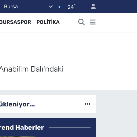
°
Bursa
24
BURSASPOR
POLİTİKA
 Anabilim Dalı'ndaki
ükleniyor...
rend Haberler