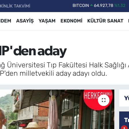
KİNLİK TAKVİMİ
DOLAR
47,5894
%0.08
EURO
55,0398
%-0.02
NDEM
ASAYİŞ
YAŞAM
EKONOMİ
KÜLTÜR SANAT
STERLİN
64,1581
%0.16
GRAM ALTIN
6527.85
%0.54
HP'den aday
BİST100
13.703
%11
BITCOIN
64.927,78
%1.32
ğ Üniversitesi Tıp Fakültesi Halk Sağlığı
'den milletvekili aday adayı oldu.
Y
T
1