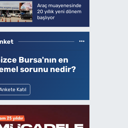
Araç muayenesinde
20 yıllık yeni dönem
başlıyor
nket
izce Bursa'nın en
emel sorunu nedir?
Ankete Katıl