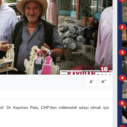
2
3
4
-
+
A
A
5
of. Dr. Kayıhan Pala, CHP'den milletvekili adayı olmak için