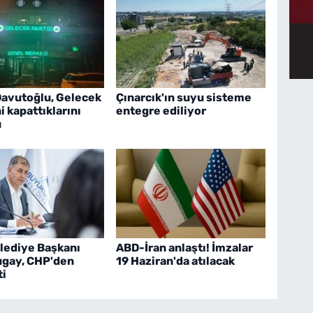
avutoğlu, Gelecek
Çınarcık'ın suyu sisteme
ni kapattıklarını
entegre ediliyor
u
elediye Başkanı
ABD-İran anlaştı! İmzalar
ugay, CHP'den
19 Haziran'da atılacak
ti