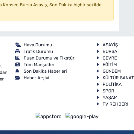
 Konser, Bursa Asayiş, Son Dakika hiçbir şekilde
Hava Durumu
ASAYİŞ
Trafik Durumu
BURSA
Puan Durumu ve Fikstür
ÇEVRE
Tüm Manşetler
EĞİTİM
a,
Son Dakika Haberleri
GÜNDEM
ndan
Haber Arşivi
KÜLTÜR SANA
er
POLİTİKA
SPOR
YAŞAM
TV REHBERİ