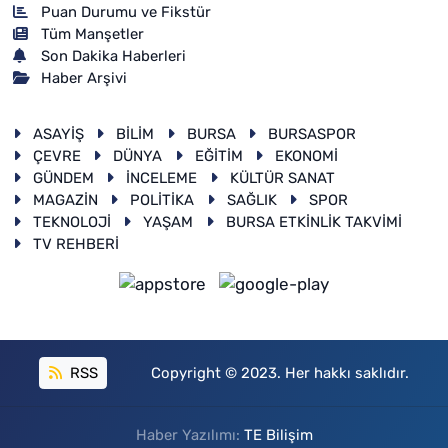
Puan Durumu ve Fikstür
Tüm Manşetler
Son Dakika Haberleri
Haber Arşivi
ASAYİŞ
BİLİM
BURSA
BURSASPOR
ÇEVRE
DÜNYA
EĞİTİM
EKONOMİ
GÜNDEM
İNCELEME
KÜLTÜR SANAT
MAGAZİN
POLİTİKA
SAĞLIK
SPOR
TEKNOLOJİ
YAŞAM
BURSA ETKİNLİK TAKVİMİ
TV REHBERİ
RSS
Copyright © 2023. Her hakkı saklıdır.
Haber Yazılımı:
TE Bilişim