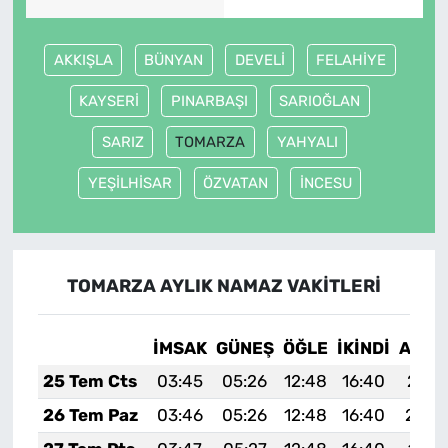
AKKIŞLA
BÜNYAN
DEVELİ
FELAHİYE
KAYSERİ
PINARBAŞI
SARIOĞLAN
SARIZ
TOMARZA
YAHYALI
YEŞİLHİSAR
ÖZVATAN
İNCESU
TOMARZA AYLIK NAMAZ VAKITLERI
İMSAK
GÜNEŞ
ÖĞLE
İKINDI
AKŞA
25 Tem Cts
03:45
05:26
12:48
16:40
20:0
26 Tem Paz
03:46
05:26
12:48
16:40
20:0