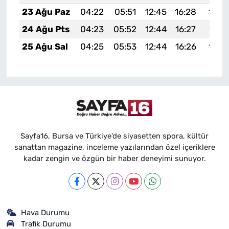
23 Ağu Paz
04:22
05:51
12:45
16:28
19:2
24 Ağu Pts
04:23
05:52
12:44
16:27
19:2
25 Ağu Sal
04:25
05:53
12:44
16:26
19:2
Sayfa16, Bursa ve Türkiye'de siyasetten spora, kültür
sanattan magazine, inceleme yazılarından özel içeriklere
kadar zengin ve özgün bir haber deneyimi sunuyor.
Hava Durumu
Trafik Durumu