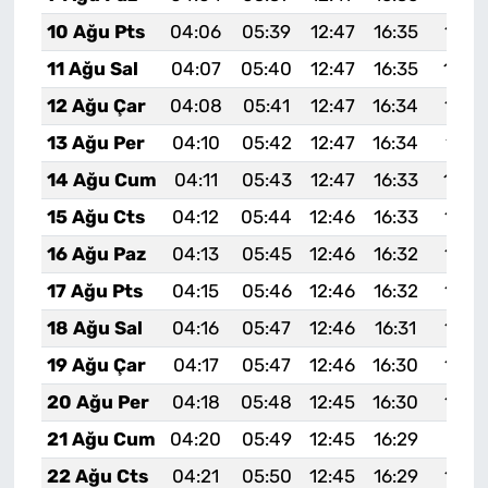
10 Ağu Pts
04:06
05:39
12:47
16:35
19:4
11 Ağu Sal
04:07
05:40
12:47
16:35
19:4
12 Ağu Çar
04:08
05:41
12:47
16:34
19:4
13 Ağu Per
04:10
05:42
12:47
16:34
19:4
14 Ağu Cum
04:11
05:43
12:47
16:33
19:4
15 Ağu Cts
04:12
05:44
12:46
16:33
19:3
16 Ağu Paz
04:13
05:45
12:46
16:32
19:3
17 Ağu Pts
04:15
05:46
12:46
16:32
19:3
18 Ağu Sal
04:16
05:47
12:46
16:31
19:3
19 Ağu Çar
04:17
05:47
12:46
16:30
19:3
20 Ağu Per
04:18
05:48
12:45
16:30
19:3
21 Ağu Cum
04:20
05:49
12:45
16:29
19:31
22 Ağu Cts
04:21
05:50
12:45
16:29
19:3