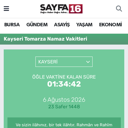
ÖZEL HABER
Hava Durumu
BURSA
GÜNDEM
ASAYİŞ
YAŞAM
EKONOMİ
İNCELEME
Trafik Durumu
Kayseri Tomarza Namaz Vakitleri
MAGAZİN
TFF 2.Lig Beyaz Grup Puan Durumu ve Fikstür
KAYSERİ
BİLİM
Tüm Manşetler
ÖĞLE VAKTINE KALAN SÜRE
DÜNYA
Son Dakika Haberleri
01:34:42
TEKNOLOJİ
Haber Arşivi
6 Ağustos 2026
23 Safer 1448
SPOR
EĞİTİM
Ve sizin ilâhınız, bir tek ilâhtır. Rahmân ve Rahîm