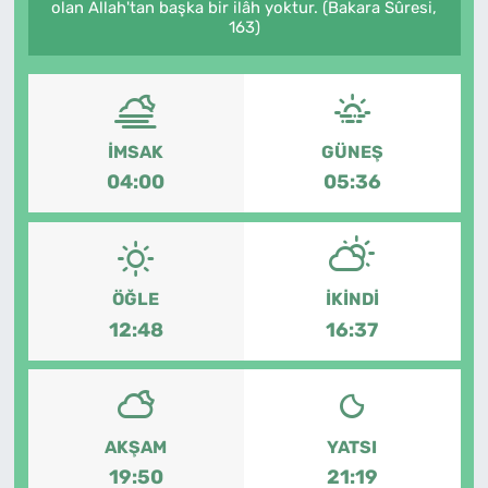
olan Allah'tan başka bir ilâh yoktur. (Bakara Sûresi,
163)
SAĞLIK
TV REHBERİ
İMSAK
GÜNEŞ
04:00
05:36
ÖĞLE
İKINDI
12:48
16:37
AKŞAM
YATSI
19:50
21:19