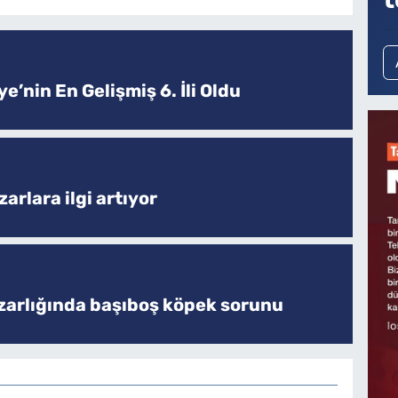
e’nin En Gelişmiş 6. İli Oldu
arlara ilgi artıyor
zarlığında başıboş köpek sorunu