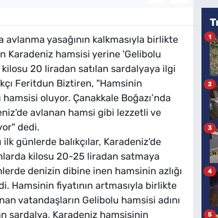
T
1
a avlanma yasağının kalkmasıyla birlikte
an Karadeniz hamsisi yerine 'Gelibolu
 kilosu 20 liradan satılan sardalyaya ilgi
ıkçı Feritdun Biztiren, "Hamsinin
2
lu hamsisi oluyor. Çanakkale Boğazı’nda
niz'de avlanan hamsi gibi lezzetli ve
yor" dedi.
3
ilk günlerde balıkçılar, Karadeniz'de
ahlarda kilosu 20-25 liradan satmaya
erde denizin dibine inen hamsinin azlığı
4
di. Hamsinin fiyatının artmasıyla birlikte
nan vatandaşların Gelibolu hamsisi adını
lan sardalya, Karadeniz hamsisinin
5