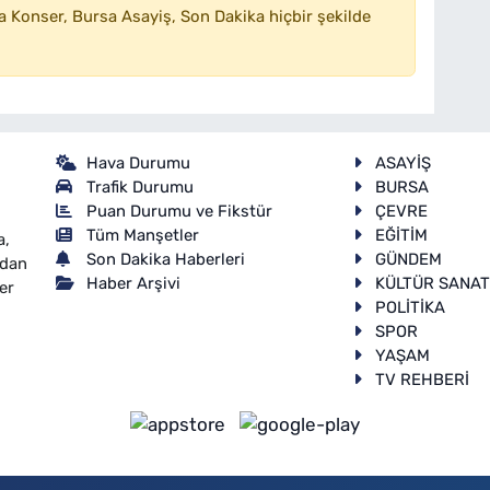
 Konser, Bursa Asayiş, Son Dakika hiçbir şekilde
Hava Durumu
ASAYİŞ
Trafik Durumu
BURSA
Puan Durumu ve Fikstür
ÇEVRE
Tüm Manşetler
EĞİTİM
a,
Son Dakika Haberleri
GÜNDEM
ndan
Haber Arşivi
KÜLTÜR SANA
er
POLİTİKA
SPOR
YAŞAM
TV REHBERİ