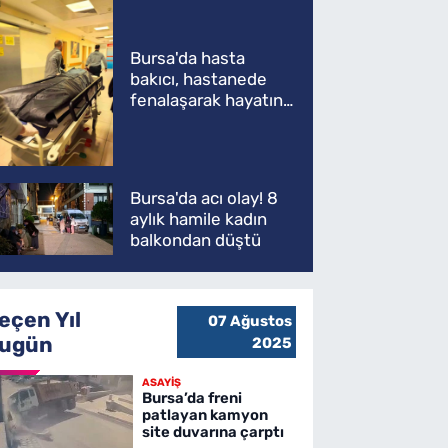
Bursa'da hasta
bakıcı, hastanede
fenalaşarak hayatını
kaybetti
Bursa'da acı olay! 8
aylık hamile kadın
balkondan düştü
eçen Yıl
07 Ağustos
ugün
2025
ASAYİŞ
Bursa’da freni
patlayan kamyon
site duvarına çarptı