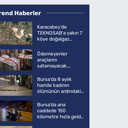
rend Haberler
Karacabey'de
TEKNOSAB'a yakın 7
köye doğalgaz
müjdesi
Ödemeyenler
araçlarını
satamayacak,
kullanamayacak
Bursa'da 8 aylık
hamile kadının
ölümünün ardındaki
şok gerçek
Bursa'da ana
caddede 150
kilometre hızla geldi,
ATV'yi biçti: 1 ölü