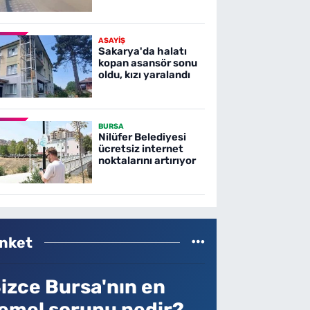
ASAYİŞ
Sakarya'da halatı
kopan asansör sonu
oldu, kızı yaralandı
BURSA
Nilüfer Belediyesi
ücretsiz internet
noktalarını artırıyor
nket
izce Bursa'nın en
emel sorunu nedir?