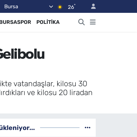
°
Bursa
26
BURSASPOR
POLİTİKA
Gelibolu
kte vatandaşlar, kilosu 30
rdıkları ve kilosu 20 liradan
ükleniyor...