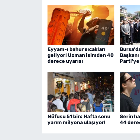
Eyyam-ı bahur sıcakları
Bursa'd
geliyor! Uzman isimden 40
Başkanı
derece uyarısı
Parti'ye
Nüfusu 51 bin: Hafta sonu
Serin ha
yarım milyona ulaşıyor!
44 dere