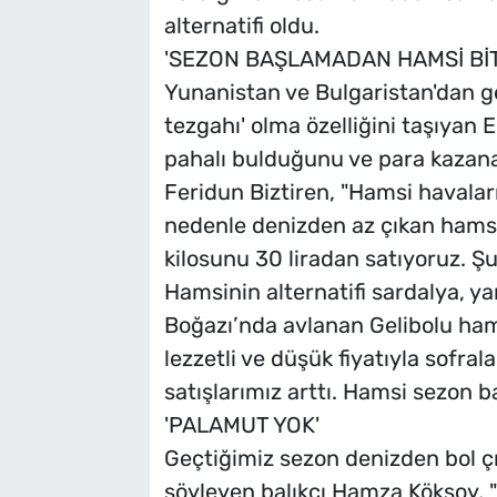
alternatifi oldu.
'SEZON BAŞLAMADAN HAMSİ BİT
Yunanistan ve Bulgaristan'dan gel
tezgahı' olma özelliğini taşıyan E
pahalı bulduğunu ve para kazanam
Feridun Biztiren, "Hamsi havaları
nedenle denizden az çıkan hamsi
kilosunu 30 liradan satıyoruz. 
Hamsinin alternatifi sardalya, ya
Boğazı’nda avlanan Gelibolu ham
lezzetli ve düşük fiyatıyla sofral
satışlarımız arttı. Hamsi sezon b
'PALAMUT YOK'
Geçtiğimiz sezon denizden bol ç
söyleyen balıkçı Hamza Köksoy, "