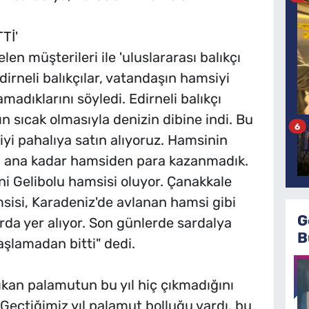
Tİ'
en müşterileri ile 'uluslararası balıkçı
dirneli balıkçılar, vatandaşın hamsiyi
adıklarını söyledi. Edirneli balıkçı
n sıcak olmasıyla denizin dibine indi. Bu
6
yi pahalıya satın alıyoruz. Hamsinin
Şu ana kadar hamsiden para kazanmadık.
ni Gelibolu hamsisi oluyor. Çanakkale
sisi, Karadeniz'de avlanan hamsi gibi
G
arda yer alıyor. Son günlerde sardalya
B
aşlamadan bitti" dedi.
ıkan palamutun bu yıl hiç çıkmadığını
Geçtiğimiz yıl palamut bolluğu vardı, bu