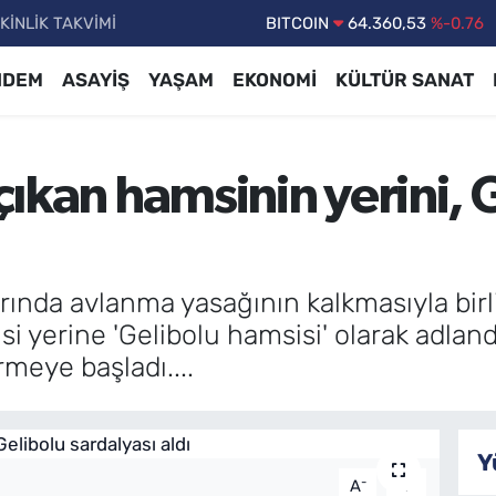
KİNLİK TAKVİMİ
DOLAR
47,7143
%0.16
EURO
55,0317
%-0.02
NDEM
ASAYİŞ
YAŞAM
EKONOMİ
KÜLTÜR SANAT
STERLİN
64,2463
%0.07
GRAM ALTIN
6574.81
%1.44
 çıkan hamsinin yerini, 
BİST100
13.887
%64
BITCOIN
64.360,53
%-0.76
rında avlanma yasağının kalkmasıyla birli
i yerine 'Gelibolu hamsisi' olarak adlandı
rmeye başladı....
Y
-
+
A
A