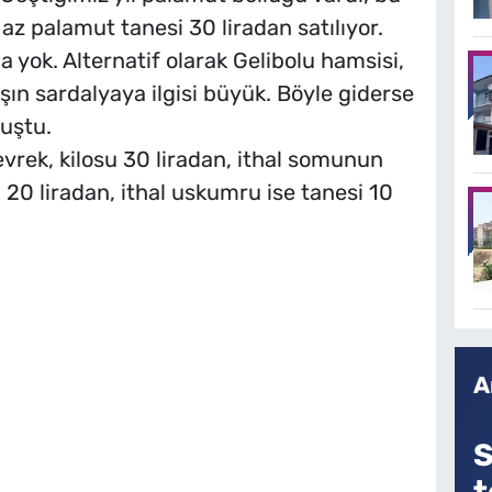
az palamut tanesi 30 liradan satılıyor.
a yok. Alternatif olarak Gelibolu hamsisi,
şın sardalyaya ilgisi büyük. Böyle giderse
nuştu.
evrek, kilosu 30 liradan, ithal somunun
su 20 liradan, ithal uskumru ise tanesi 10
A
S
t