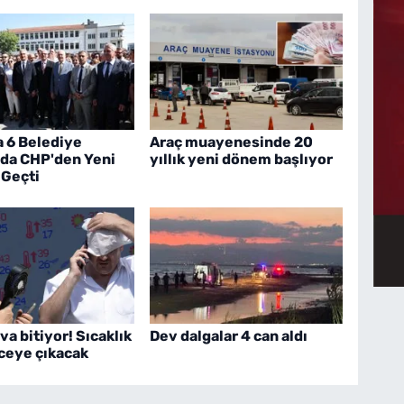
a 6 Belediye
Araç muayenesinde 20
 da CHP'den Yeni
yıllık yeni dönem başlıyor
 Geçti
va bitiyor! Sıcaklık
Dev dalgalar 4 can aldı
ceye çıkacak