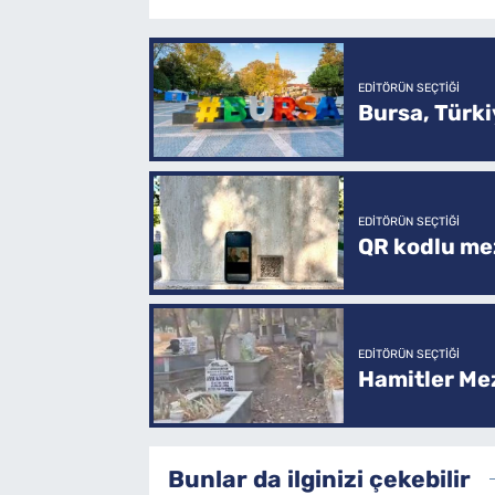
EDITÖRÜN SEÇTIĞI
Bursa, Türkiy
EDITÖRÜN SEÇTIĞI
QR kodlu mez
EDITÖRÜN SEÇTIĞI
Hamitler Me
Bunlar da ilginizi çekebilir