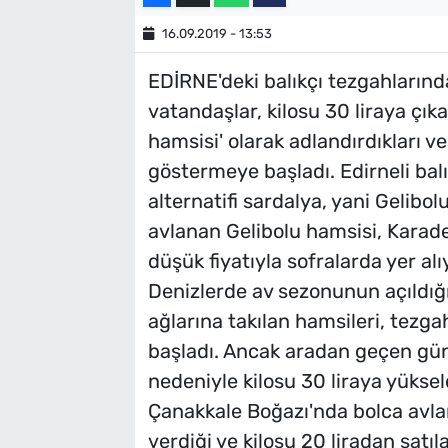
SAĞLIK
16.09.2019 - 13:53
EDİRNE'deki balıkçı tezgahlarınd
TV REHBERİ
vatandaşlar, kilosu 30 liraya çık
hamsisi' olarak adlandırdıkları ve
göstermeye başladı. Edirneli bal
alternatifi sardalya, yani Gelibo
avlanan Gelibolu hamsisi, Karade
düşük fiyatıyla sofralarda yer alı
Denizlerde av sezonunun açıldığı 
ağlarına takılan hamsileri, tezg
başladı. Ancak aradan geçen günl
nedeniyle kilosu 30 liraya yüksel
Çanakkale Boğazı'nda bolca avla
verdiği ve kilosu 20 liradan satı