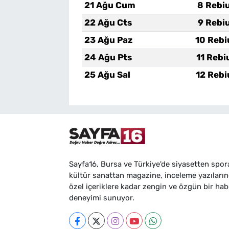
21 Ağu Cum
8 Rebi
22 Ağu Cts
9 Rebi
23 Ağu Paz
10 Rebi
24 Ağu Pts
11 Rebi
25 Ağu Sal
12 Rebi
Sayfa16, Bursa ve Türkiye'de siyasetten spor
kültür sanattan magazine, inceleme yazıları
özel içeriklere kadar zengin ve özgün bir hab
deneyimi sunuyor.