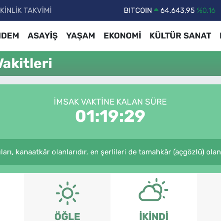
BITCOIN
64.643,95
%0.16
KİNLİK TAKVİMİ
DOLAR
47,6006
%0.06
NDEM
ASAYİŞ
YAŞAM
EKONOMİ
KÜLTÜR SANAT
EURO
55,0250
%0.02
akitleri
STERLİN
64,2398
%0.2
GRAM ALTIN
6500.87
%0.12
BİST100
13.799
%70
İMSAK VAKTINE KALAN SÜRE
01:19:28
arı, kanaatkâr olanlarıdır, en şerlileri de tamahkâr (açgözlü) olanl
ÖĞLE
İKINDI