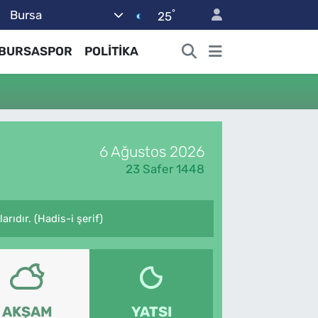
°
Bursa
25
BURSASPOR
POLİTİKA
6 Ağustos 2026
23 Safer 1448
arıdır. (Hadis-i şerif)
AKŞAM
YATSI