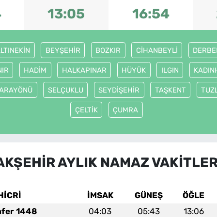
4
13:05
16:54
LTINEKİN
BEYŞEHİR
BOZKIR
CİHANBEYLİ
DERBE
NIR
HADİM
HALKAPINAR
HÜYÜK
ILGIN
KADIN
ARAYÖNÜ
SELÇUKLU
SEYDİŞEHİR
TAŞKENT
TUZ
ÇELTİK
ÇUMRA
AKŞEHİR AYLIK NAMAZ VAKITLER
HİCRİ
İMSAK
GÜNEŞ
ÖĞLE
afer 1448
04:03
05:43
13:06