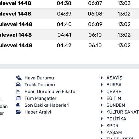
ulevvel 1448
04:38
06:07
13:03
ulevvel 1448
04:39
06:08
13:02
ulevvel 1448
04:40
06:09
13:02
ulevvel 1448
04:41
06:10
13:02
ulevvel 1448
04:42
06:10
13:02
Hava Durumu
ASAYİŞ
Trafik Durumu
BURSA
Puan Durumu ve Fikstür
ÇEVRE
Tüm Manşetler
EĞİTİM
a,
Son Dakika Haberleri
GÜNDEM
ndan
Haber Arşivi
KÜLTÜR SANA
er
POLİTİKA
SPOR
YAŞAM