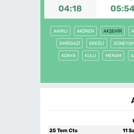
04:18
05:5
SAĞLIK
TV REHBERİ
AHIRLI
AKÖREN
AKŞEHİR
A
EMİRGAZİ
EREĞLİ
GÜNEYSI
KONYA
KULU
MERAM
S
25 Tem Cts
11 S