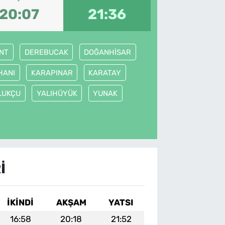
20:07
21:36
NT
DEREBUCAK
DOĞANHİSAR
HANI
KARAPINAR
KARATAY
LUKÇU
YALIHÜYÜK
YUNAK
I
İKINDI
AKŞAM
YATSI
16:58
20:18
21:52