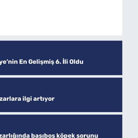
e’nin En Gelişmiş 6. İli Oldu
arlara ilgi artıyor
zarlığında başıboş köpek sorunu