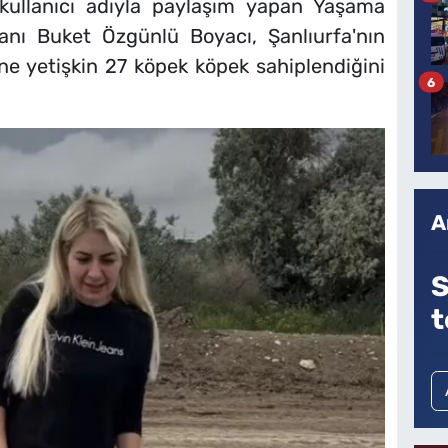
 kullanıcı adıyla paylaşım yapan Yaşama
anı Buket Özgünlü Boyacı, Şanlıurfa'nın
ne yetişkin 27 köpek köpek sahiplendiğini
6
A
S
t