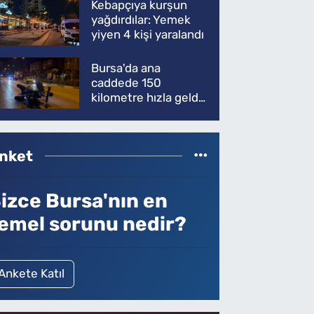
Kebapçıya kurşun
yağdırdılar: Yemek
yiyen 4 kişi yaralandı
Bursa'da ana
caddede 150
kilometre hızla geldi,
ATV'yi biçti: 1 ölü
nket
izce Bursa'nın en
emel sorunu nedir?
Ankete Katıl