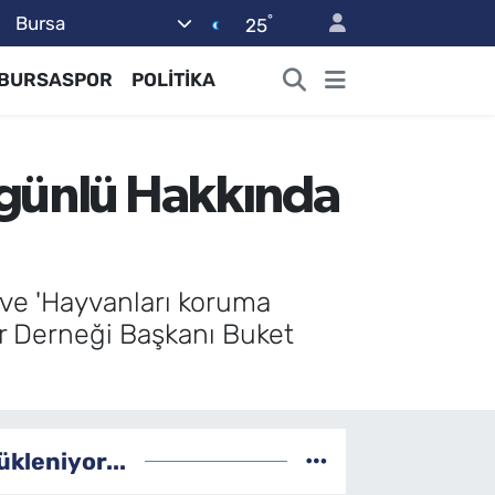
°
Bursa
25
BURSASPOR
POLİTİKA
zgünlü Hakkında
 ve 'Hayvanları koruma
r Derneği Başkanı Buket
ükleniyor...