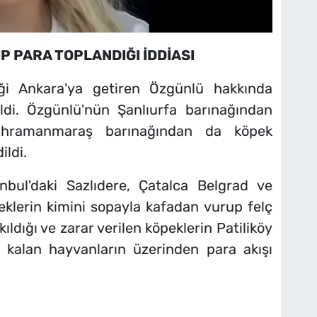
P PARA TOPLANDIĞI İDDİASI
ği Ankara'ya getiren Özgünlü hakkında
di. Özgünlü'nün Şanlıurfa barınağından
Kahramanmaraş barınağından da köpek
ildi.
anbul'daki Sazlıdere, Çatalca Belgrad ve
klerin kimini sopayla kafadan vurup felç
akıldığı ve zarar verilen köpeklerin Patiliköy
t kalan hayvanların üzerinden para akışı