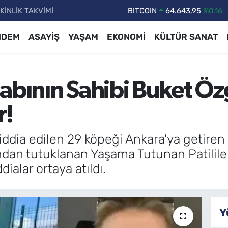
KİNLİK TAKVİMİ
DOLAR
47,6006
%0.06
EURO
55,0250
%0.02
NDEM
ASAYİŞ
YAŞAM
EKONOMİ
KÜLTÜR SANAT
STERLİN
64,2398
%0.2
GRAM ALTIN
6500.87
%0.12
sabının Sahibi Buket Ö
BİST100
13.799
%70
BITCOIN
64.643,95
%0.16
r!
iddia edilen 29 köpeği Ankara'ya getiren
an tutuklanan Yaşama Tutunan Patilile
ialar ortaya atıldı.
Y