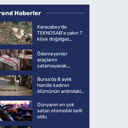
rend Haberler
Karacabey'de
TEKNOSAB'a yakın 7
köye doğalgaz
müjdesi
Ödemeyenler
araçlarını
satamayacak,
kullanamayacak
Bursa'da 8 aylık
hamile kadının
ölümünün ardındaki
şok gerçek
Dünyanın en çok
satan otomobili belli
oldu