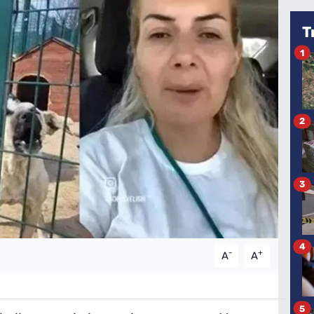
T
1
2
3
4
-
+
A
A
5