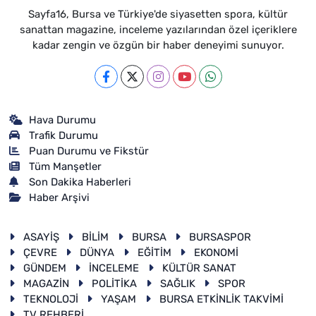
Sayfa16, Bursa ve Türkiye'de siyasetten spora, kültür
sanattan magazine, inceleme yazılarından özel içeriklere
kadar zengin ve özgün bir haber deneyimi sunuyor.
Hava Durumu
Trafik Durumu
Puan Durumu ve Fikstür
Tüm Manşetler
Son Dakika Haberleri
Haber Arşivi
ASAYİŞ
BİLİM
BURSA
BURSASPOR
ÇEVRE
DÜNYA
EĞİTİM
EKONOMİ
GÜNDEM
İNCELEME
KÜLTÜR SANAT
MAGAZİN
POLİTİKA
SAĞLIK
SPOR
TEKNOLOJİ
YAŞAM
BURSA ETKİNLİK TAKVİMİ
TV REHBERİ