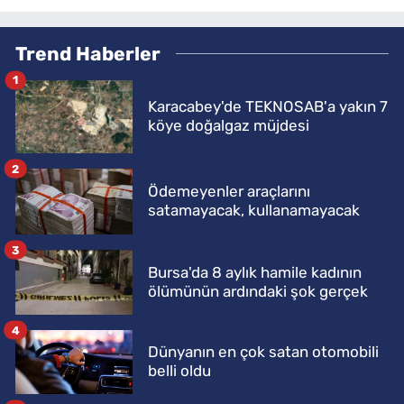
Trend Haberler
1
Karacabey'de TEKNOSAB'a yakın 7
köye doğalgaz müjdesi
2
Ödemeyenler araçlarını
satamayacak, kullanamayacak
3
Bursa'da 8 aylık hamile kadının
ölümünün ardındaki şok gerçek
4
Dünyanın en çok satan otomobili
belli oldu