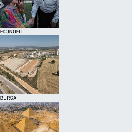
SAĞLIK
TV REHBERİ
EKONOMİ
BURSA