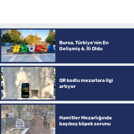
Bursa, Türkiye’nin En
Gelişmiş 6. İli Oldu
QR kodlu mezarlara ilgi
artıyor
Hamitler Mezarlığında
başıboş köpek sorunu