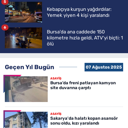
5
Kebapçıya kurşun yağdırdılar:
Yemek yiyen 4 kişi yaralandı
6
Bursa'da ana caddede 150
kilometre hızla geldi, ATV'yi biçti: 1
ölü
Geçen Yıl Bugün
07 Ağustos 2025
ASAYİŞ
Bursa’da freni patlayan kamyon
site duvarına çarptı
ASAYİŞ
Sakarya'da halatı kopan asansör
sonu oldu, kızı yaralandı