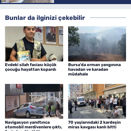
Bunlar da ilginizi çekebilir
Evdeki silah faciası küçük
Bursa'da orman yangınına
çocuğu hayattan kopardı
havadan ve karadan
müdahale
Navigasyon yanıltınca
70 yaşlarındaki 2 kardeşin
otomobil merdivenlere çıktı,
miras kavgası kanlı bitti