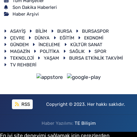
Tüm Manşetler
Son Dakika Haberleri
Haber Arşivi
ASAYİŞ
BİLİM
BURSA
BURSASPOR
ÇEVRE
DÜNYA
EĞİTİM
EKONOMİ
GÜNDEM
İNCELEME
KÜLTÜR SANAT
MAGAZİN
POLİTİKA
SAĞLIK
SPOR
TEKNOLOJİ
YAŞAM
BURSA ETKİNLİK TAKVİMİ
TV REHBERİ
RSS
Copyright © 2023. Her hakkı saklıdır.
Haber Yazılımı:
TE Bilişim
En iyi site deneyimi sağlamak için çerezlerden