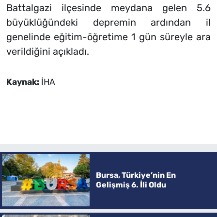
Battalgazi ilçesinde meydana gelen 5.6
büyüklüğündeki depremin ardından il
genelinde eğitim-öğretime 1 gün süreyle ara
verildiğini açıkladı.
Kaynak:
İHA
Bursa, Türkiye’nin En
Gelişmiş 6. İli Oldu