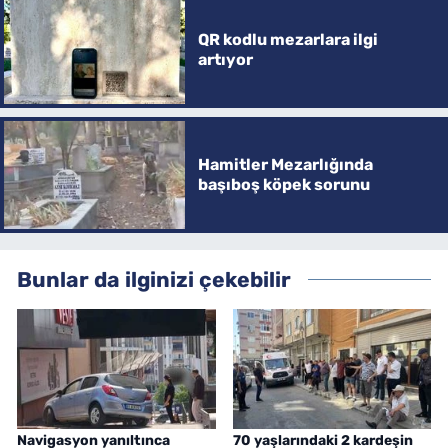
QR kodlu mezarlara ilgi
artıyor
Hamitler Mezarlığında
başıboş köpek sorunu
Bunlar da ilginizi çekebilir
Navigasyon yanıltınca
70 yaşlarındaki 2 kardeşin