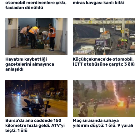
otomobil merdivenlere çıktı,
miras kavgası kanlı bitti
faciadan dönüldü
Hayatını kaybettiği
Küçükçekmece'de otomobil,
gazetelerini almayınca
İETT otobüsüne çarptı: 3 ölü
anlaşıldı
Bursa'da ana caddede 150
Maç sırasında sahaya
kilometre hızla geldi, ATV'yi
yıldırım düştü: 1 ölü, 9 yaralı
biçti: 1 ölü