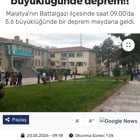
büyüklüğünde deprem!!
Malatya'nın Battalgazi ilçesinde saat 09.00'da
5.6 büyüklüğünde bir deprem meydana geldi.
Paylaş
-
+
A
A
20.05.2026 - 09:18
Okunma Süresi: 1 Dk