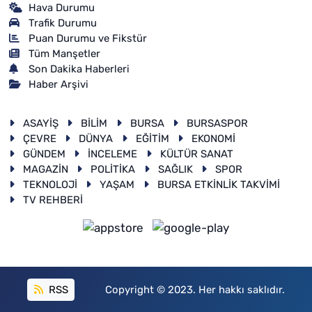
Hava Durumu
Trafik Durumu
Puan Durumu ve Fikstür
Tüm Manşetler
Son Dakika Haberleri
Haber Arşivi
ASAYİŞ
BİLİM
BURSA
BURSASPOR
ÇEVRE
DÜNYA
EĞİTİM
EKONOMİ
GÜNDEM
İNCELEME
KÜLTÜR SANAT
MAGAZİN
POLİTİKA
SAĞLIK
SPOR
TEKNOLOJİ
YAŞAM
BURSA ETKİNLİK TAKVİMİ
TV REHBERİ
RSS
Copyright © 2023. Her hakkı saklıdır.