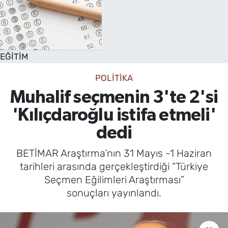
EĞİTİM
POLİTİKA
Muhalif seçmenin 3'te 2'si
'Kılıçdaroğlu istifa etmeli'
dedi
BETİMAR Araştırma’nın 31 Mayıs -1 Haziran
tarihleri arasında gerçekleştirdiği “Türkiye
Seçmen Eğilimleri Araştırması”
sonuçları yayınlandı.