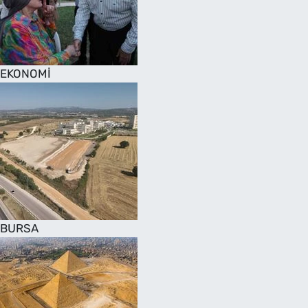
SAĞLIK
TV REHBERİ
EKONOMİ
BURSA