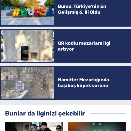
Bursa, Türkiye’nin En
Gelişmiş 6. İli Oldu
QR kodlu mezarlara ilgi
artıyor
Hamitler Mezarlığında
başıboş köpek sorunu
Bunlar da ilginizi çekebilir