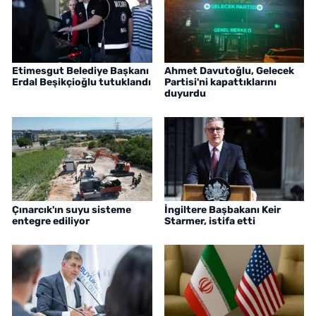
Etimesgut Belediye Başkanı
Ahmet Davutoğlu, Gelecek
Erdal Beşikçioğlu tutuklandı
Partisi'ni kapattıklarını
duyurdu
Çınarcık'ın suyu sisteme
İngiltere Başbakanı Keir
entegre ediliyor
Starmer, istifa etti