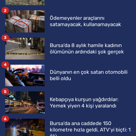
2
Ödemeyenler araçlarını
satamayacak, kullanamayacak
3
Bursa'da 8 aylık hamile kadının
ölümünün ardındaki şok gerçek
4
Dünyanın en çok satan otomobili
belli oldu
5
Kebapçıya kurşun yağdırdılar:
Yemek yiyen 4 kişi yaralandı
6
Bursa'da ana caddede 150
kilometre hızla geldi, ATV'yi biçti: 1
ölü