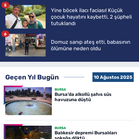
5
Yine böcek ilacı faciası! Küçük
çocuk hayatını kaybetti, 2 şüpheli
tutuklandı
6
Domuz sanıp ateş etti, babasının
ölümüne neden oldu
Geçen Yıl Bugün
10 Ağustos 2025
BURSA
Bursa’da alkollü şahıs süs
havuzuna düştü
BURSA
Balıkesir depremi Bursalıları
sokağa döktü