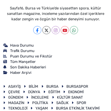
Sayfa16, Bursa ve Türkiye'de siyasetten spora, kültür
sanattan magazine, inceleme yazılarından özel içeriklere
kadar zengin ve özgün bir haber deneyimi sunuyor.
Hava Durumu
Trafik Durumu
Puan Durumu ve Fikstür
Tüm Manşetler
Son Dakika Haberleri
Haber Arşivi
ASAYİŞ
BİLİM
BURSA
BURSASPOR
ÇEVRE
DÜNYA
EĞİTİM
EKONOMİ
GÜNDEM
İNCELEME
KÜLTÜR SANAT
MAGAZİN
POLİTİKA
SAĞLIK
SPOR
TEKNOLOJİ
YAŞAM
BURSA ETKİNLİK TAKVİMİ