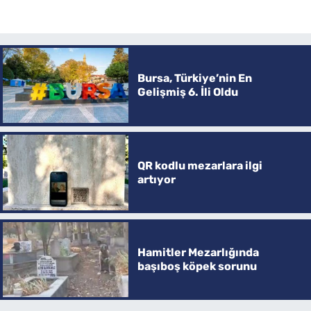
Bursa, Türkiye’nin En
Gelişmiş 6. İli Oldu
QR kodlu mezarlara ilgi
artıyor
Hamitler Mezarlığında
başıboş köpek sorunu