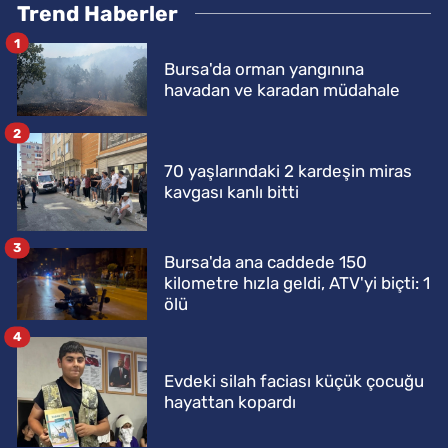
Trend Haberler
1
Bursa'da orman yangınına
havadan ve karadan müdahale
2
70 yaşlarındaki 2 kardeşin miras
kavgası kanlı bitti
3
Bursa'da ana caddede 150
kilometre hızla geldi, ATV'yi biçti: 1
ölü
4
Evdeki silah faciası küçük çocuğu
hayattan kopardı