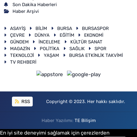
Son Dakika Haberleri
Haber Arşivi
ASAYİŞ
BİLİM
BURSA
BURSASPOR
ÇEVRE
DÜNYA
EĞİTİM
EKONOMİ
GÜNDEM
İNCELEME
KÜLTÜR SANAT
MAGAZİN
POLİTİKA
SAĞLIK
SPOR
TEKNOLOJİ
YAŞAM
BURSA ETKİNLİK TAKVİMİ
TV REHBERİ
RSS
Copyright © 2023. Her hakkı saklıdır.
Haber Yazılımı:
TE Bilişim
En iyi site deneyimi sağlamak için çerezlerden