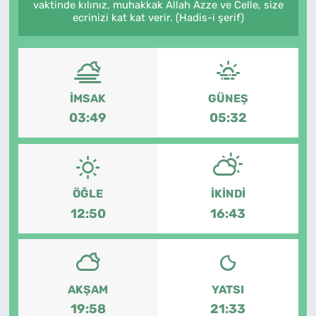
vaktinde kılınız, muhakkak Allah Azze ve Celle, size
ecrinizi kat kat verir. (Hadis-i şerif)
SAĞLIK
TV REHBERİ
İMSAK
GÜNEŞ
03:49
05:32
ÖĞLE
İKINDI
12:50
16:43
AKŞAM
YATSI
19:58
21:33