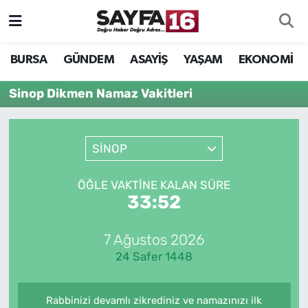
ÖZEL HABER
Hava Durumu
BURSA
GÜNDEM
ASAYİŞ
YAŞAM
EKONOMİ
İNCELEME
Trafik Durumu
Sinop Dikmen Namaz Vakitleri
MAGAZİN
TFF 2.Lig Beyaz Grup Puan Durumu ve Fikstür
SİNOP
BİLİM
Tüm Manşetler
ÖĞLE VAKTINE KALAN SÜRE
DÜNYA
Son Dakika Haberleri
33:52
TEKNOLOJİ
Haber Arşivi
7 Ağustos 2026
24 Safer 1448
SPOR
EĞİTİM
Rabbinizi devamlı zikrediniz ve namazınızı ilk