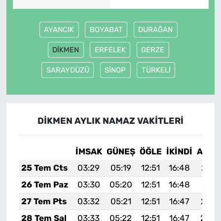
AYANCIK
BOYABAT
DURAĞAN
DİKMEN
ERFELEK
GERZE
SARAYDÜZÜ
SİNOP
TÜRKELİ
DİKMEN AYLIK NAMAZ VAKITLERI
İMSAK
GÜNEŞ
ÖĞLE
İKINDI
AKŞA
25 Tem Cts
03:29
05:19
12:51
16:48
20:1
26 Tem Paz
03:30
05:20
12:51
16:48
20:1
27 Tem Pts
03:32
05:21
12:51
16:47
20:1
28 Tem Sal
03:33
05:22
12:51
16:47
20:0