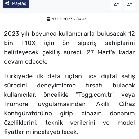
Paylaş
-
+
A
A
17.03.2023 - 09:46
2023 yılı boyunca kullanıcılarla buluşacak 12
bin T10X için ön sipariş sahiplerini
belirleyecek çekiliş süreci, 27 Mart'a kadar
devam edecek.
Türkiye'de ilk defa uçtan uca dijital satış
sürecini deneyimleme fırsatı bulacak
kullanıcılar, öncelikle "Togg.com.tr" veya
Trumore uygulamasından 'Akıllı Cihaz
Konfigüratörü'ne girip cihazın donanım
özelliklerini, teknik verilerini ve model
fiyatlarını inceleyebilecek.