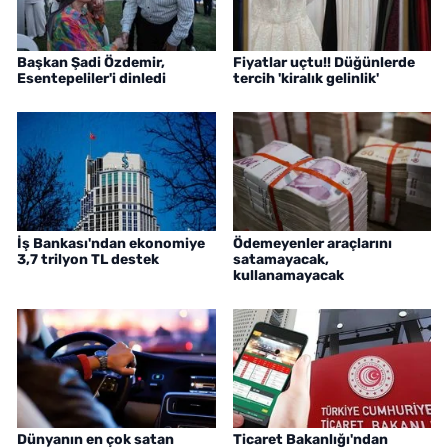
Başkan Şadi Özdemir,
Fiyatlar uçtu!! Düğünlerde
Esentepeliler'i dinledi
tercih 'kiralık gelinlik'
İş Bankası'ndan ekonomiye
Ödemeyenler araçlarını
3,7 trilyon TL destek
satamayacak,
kullanamayacak
Dünyanın en çok satan
Ticaret Bakanlığı'ndan