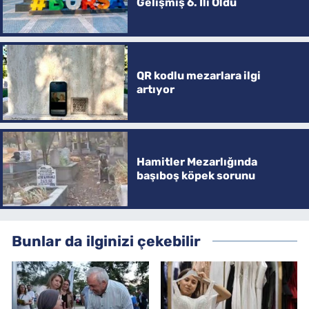
Gelişmiş 6. İli Oldu
QR kodlu mezarlara ilgi
artıyor
Hamitler Mezarlığında
başıboş köpek sorunu
Bunlar da ilginizi çekebilir