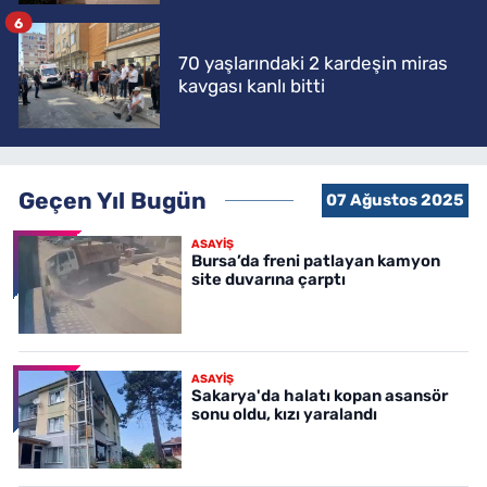
6
70 yaşlarındaki 2 kardeşin miras
kavgası kanlı bitti
Geçen Yıl Bugün
07 Ağustos 2025
ASAYİŞ
Bursa’da freni patlayan kamyon
site duvarına çarptı
ASAYİŞ
Sakarya'da halatı kopan asansör
sonu oldu, kızı yaralandı