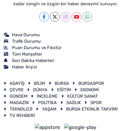
kadar zengin ve özgün bir haber deneyimi sunuyor.
Hava Durumu
Trafik Durumu
Puan Durumu ve Fikstür
Tüm Manşetler
Son Dakika Haberleri
Haber Arşivi
ASAYİŞ
BİLİM
BURSA
BURSASPOR
ÇEVRE
DÜNYA
EĞİTİM
EKONOMİ
GÜNDEM
İNCELEME
KÜLTÜR SANAT
MAGAZİN
POLİTİKA
SAĞLIK
SPOR
TEKNOLOJİ
YAŞAM
BURSA ETKİNLİK TAKVİMİ
TV REHBERİ