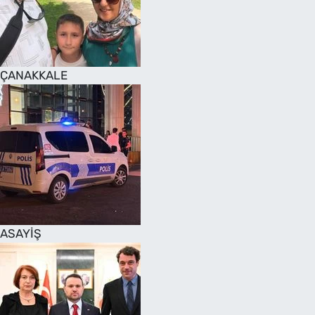
SAĞLIK
TV REHBERİ
ÇANAKKALE
ASAYİŞ