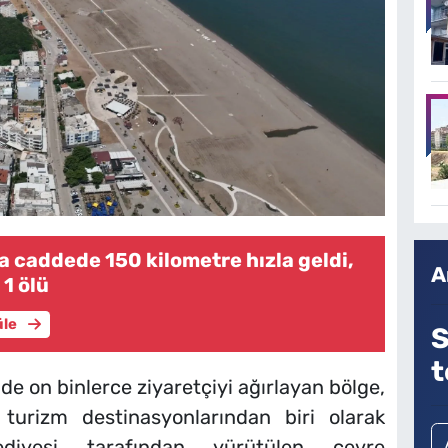
a caddede 150 kilometre hızla geldi,
A
 1 ölü
üle
S
t
e on binlerce ziyaretçiyi ağırlayan bölge,
turizm destinasyonlarından biri olarak
lediyesi tarafından yürütülen çevre