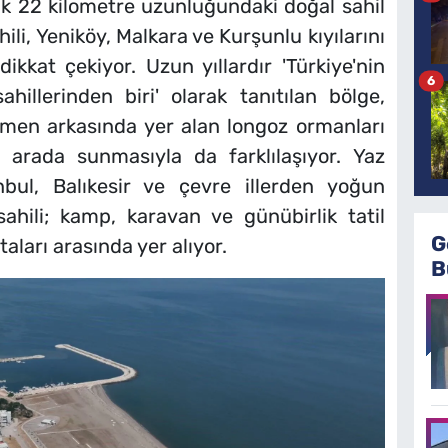
ık 22 kilometre uzunluğundaki doğal sahil
ili, Yeniköy, Malkara ve Kurşunlu kıyılarını
ikkat çekiyor. Uzun yıllardır 'Türkiye'nin
6
illerinden biri' olarak tanıtılan bölge,
hemen arkasında yer alan longoz ormanları
 arada sunmasıyla da farklılaşıyor. Yaz
anbul, Balıkesir ve çevre illerden yoğun
ahili; kamp, karavan ve günübirlik tatil
G
ları arasında yer alıyor.
B