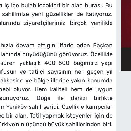
 iç içe bulabilecekleri bir alan burası. Bu
ahilimize yeni güzellikler de katıyoruz.
arında ziyaretçilerimiz birçok yenilikle
 hızla devam ettiğini ifade eden Başkan
 alanında büyüdüğünü görüyoruz. Özellikle
süren yaklaşık 400-500 bağımsız yapı
usun ve tatilci sayısının her geçen yıl
 Balıkesir'e ve bölge illerine yakın konumda
ebebi oluyor. Hem kaliteli hem de uygun
sunuyoruz. Doğa ile denizi birlikte
m Yeniköy sahil şeridi. Özellikle kampçılar
çe bir alan. Tatil yapmak isteyenler için de
ürkiye'nin üçüncü büyük sahillerinden biri.