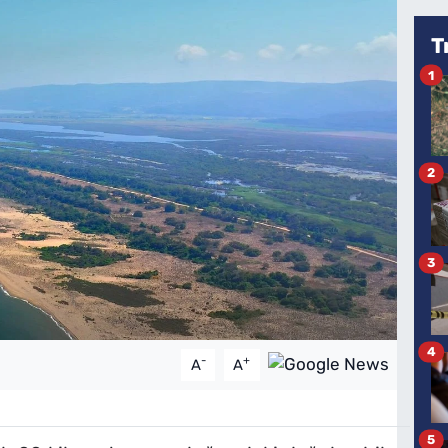
T
1
2
3
4
-
+
A
A
5