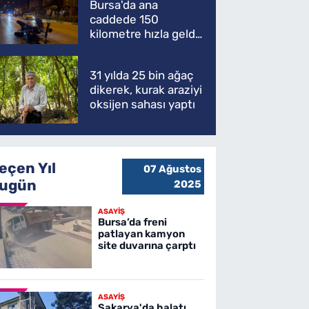
Bursa'da ana
caddede 150
kilometre hızla geldi,
ATV'yi biçti: 1 ölü
31 yılda 25 bin ağaç
dikerek, kurak araziyi
oksijen sahası yaptı
eçen Yıl
07 Ağustos
ugün
2025
ASAYİŞ
Bursa’da freni
patlayan kamyon
site duvarına çarptı
ASAYİŞ
Sakarya'da halatı