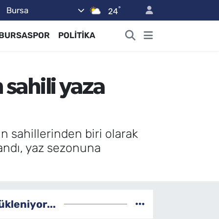
°
Bursa
24
BURSASPOR
POLİTİKA
 sahili yaza
 sahillerinden biri olarak
bandı, yaz sezonuna
ükleniyor...