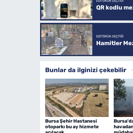
EDITÖRÜN SEÇTIĞI
QR kodlu mez
EDITÖRÜN SEÇTIĞI
Hamitler Me
Bunlar da ilginizi çekebilir
Bursa Şehir Hastanesi
Bursa'd
otoparkı bu ay hizmete
havadan
açılacak
müdaha