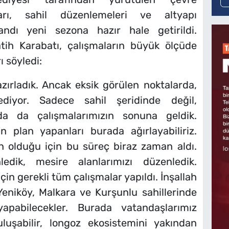
arı, sahil düzenlemeleri ve altyapı
bandı yeni sezona hazır hale getirildi.
tih Karabatı, çalışmaların büyük ölçüde
 söyledi:
azırladık. Ancak eksik görülen noktalarda,
diyor. Sadece sahil şeridinde değil,
a da çalışmalarımızın sonuna geldik.
n plan yapanları burada ağırlayabiliriz.
n olduğu için bu süreç biraz zaman aldı.
ledik, mesire alanlarımızı düzenledik.
için gerekli tüm çalışmalar yapıldı. İnşallah
Yeniköy, Malkara ve Kurşunlu sahillerinde
 yapabilecekler. Burada vatandaşlarımız
uluşabilir, longoz ekosistemini yakından