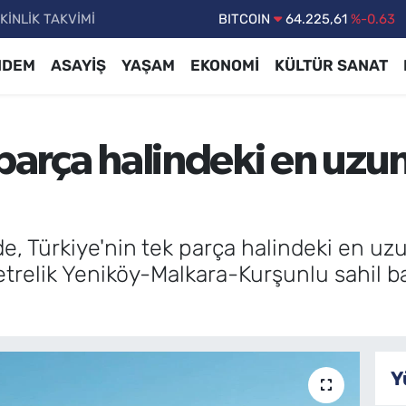
KİNLİK TAKVİMİ
DOLAR
47,7143
%0.16
EURO
55,0317
%-0.02
NDEM
ASAYİŞ
YAŞAM
EKONOMİ
KÜLTÜR SANAT
STERLİN
64,2463
%0.07
GRAM ALTIN
6574.81
%1.44
parça halindeki en uzun
BİST100
13.799
%70
BITCOIN
64.225,61
%-0.63
e, Türkiye'nin tek parça halindeki en uzun
metrelik Yeniköy-Malkara-Kurşunlu sahil 
Y