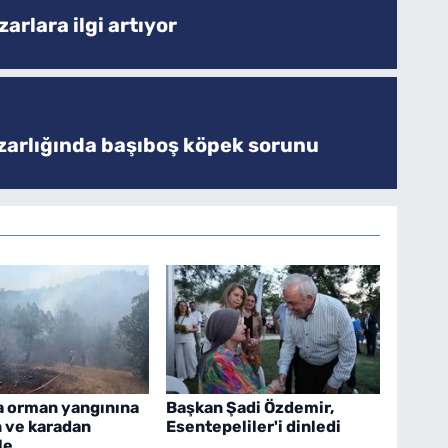
arlara ilgi artıyor
zarlığında başıboş köpek sorunu
a orman yangınına
Başkan Şadi Özdemir,
 ve karadan
Esentepeliler'i dinledi
le