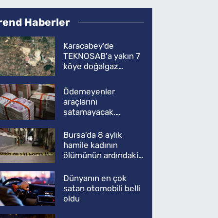
rend Haberler
Karacabey'de
TEKNOSAB'a yakın 7
köye doğalgaz
müjdesi
Ödemeyenler
araçlarını
satamayacak,
kullanamayacak
Bursa'da 8 aylık
hamile kadının
ölümünün ardındaki
şok gerçek
Dünyanın en çok
satan otomobili belli
oldu