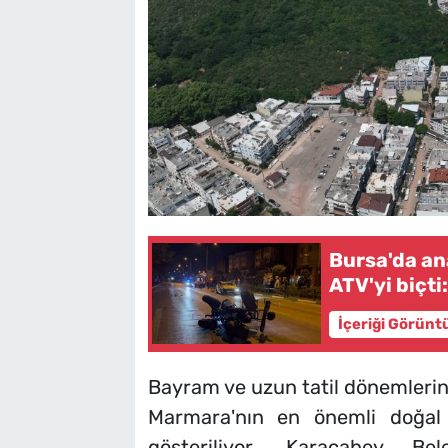
Bursa'da an
ATV'yi biçti:
İçeriği Görünt
Bayram ve uzun tatil dönemlerind
Marmara'nın en önemli doğal 
gösteriliyor. Karacabey Be