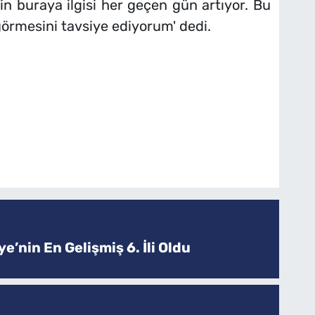
in buraya ilgisi her geçen gün artıyor. Bu
görmesini tavsiye ediyorum' dedi.
e’nin En Gelişmiş 6. İli Oldu