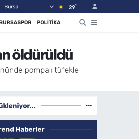
°
Bursa
29
BURSASPOR
POLİTİKA
dan öldürüldü
e önünde pompalı tüfekle
ükleniyor...
rend Haberler