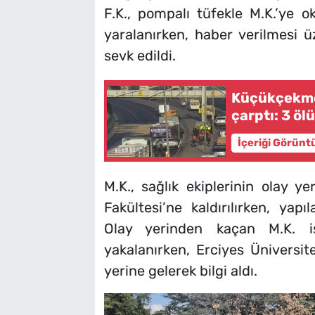
F.K., pompalı tüfekle M.K.’ye o
yaralanırken, haber verilmesi üz
sevk edildi.
Küçükçekme
çarptı: 3 öl
İçeriği Görünt
M.K., sağlık ekiplerinin olay 
Fakültesi’ne kaldırılırken, ya
Olay yerinden kaçan M.K. i
yakalanırken, Erciyes Üniversit
yerine gelerek bilgi aldı.