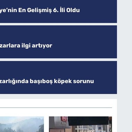
e’nin En Gelişmiş 6. İli Oldu
arlara ilgi artıyor
zarlığında başıboş köpek sorunu