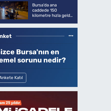
Bursa'da ana
caddede 150
kilometre hızla geldi,
ATV'yi biçti: 1 ölü
nket
izce Bursa'nın en
emel sorunu nedir?
Ankete Katıl