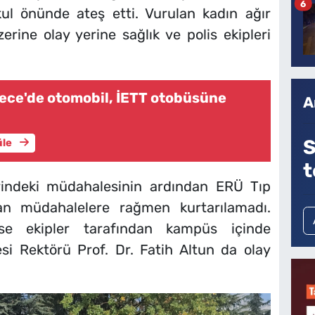
6
kul önünde ateş etti. Vurulan kadın ağır
erine olay yerine sağlık ve polis ekipleri
ce'de otomobil, İETT otobüsüne
A
ü
S
üle
t
yerindeki müdahalesinin ardından ERÜ Tıp
pılan müdahalelere rağmen kurtarılamadı.
se ekipler tarafından kampüs içinde
esi Rektörü Prof. Dr. Fatih Altun da olay