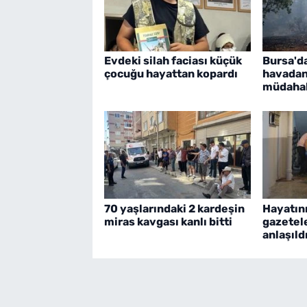
Evdeki silah faciası küçük
Bursa'd
çocuğu hayattan kopardı
havadan
müdaha
70 yaşlarındaki 2 kardeşin
Hayatını
miras kavgası kanlı bitti
gazetel
anlaşıld