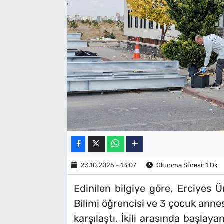
SAĞLIK
TV REHBERİ
23.10.2025 - 13:07
Okunma Süresi: 1 Dk
Edinilen bilgiye göre, Erciyes Ü
Bilimi öğrencisi ve 3 çocuk annesi
karşılaştı. İkili arasında başla