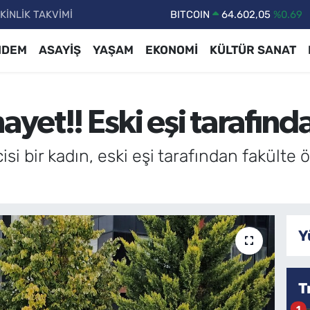
KİNLİK TAKVİMİ
DOLAR
47,6006
%0.06
EURO
55,0250
%0.02
NDEM
ASAYİŞ
YAŞAM
EKONOMİ
KÜLTÜR SANAT
STERLİN
64,2398
%0.2
GRAM ALTIN
6513.94
%0.32
ayet!! Eski eşi tarafın
BİST100
13.768
%48
BITCOIN
64.602,05
%0.69
isi bir kadın, eski eşi tarafından fakült
Y
T
1