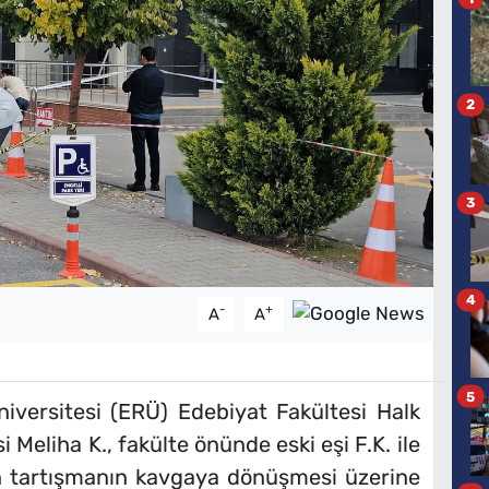
2
3
4
-
+
A
A
5
niversitesi (ERÜ) Edebiyat Fakültesi Halk
 Meliha K., fakülte önünde eski eşi F.K. ile
yan tartışmanın kavgaya dönüşmesi üzerine