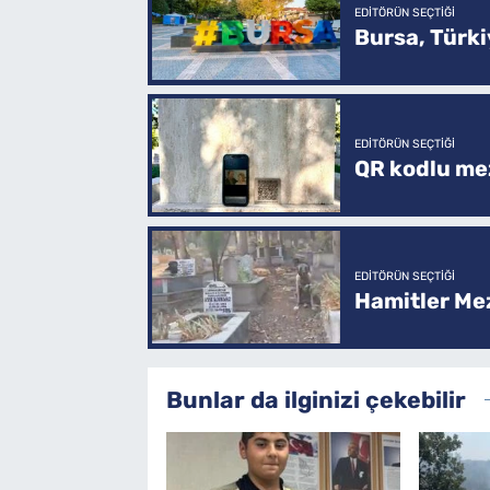
EDITÖRÜN SEÇTIĞI
Bursa, Türkiy
EDITÖRÜN SEÇTIĞI
QR kodlu mez
EDITÖRÜN SEÇTIĞI
Hamitler Me
Bunlar da ilginizi çekebilir