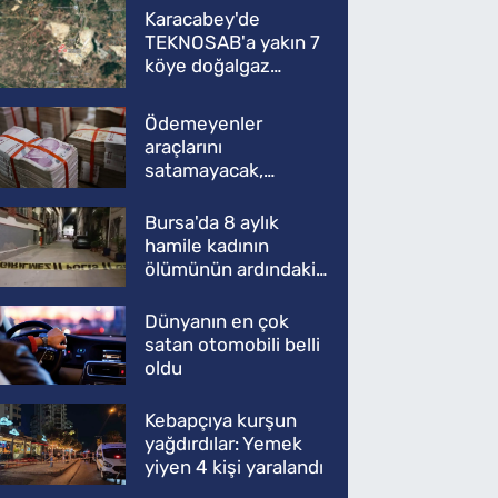
Karacabey'de
TEKNOSAB'a yakın 7
köye doğalgaz
müjdesi
Ödemeyenler
araçlarını
satamayacak,
kullanamayacak
Bursa'da 8 aylık
hamile kadının
ölümünün ardındaki
şok gerçek
Dünyanın en çok
satan otomobili belli
oldu
Kebapçıya kurşun
yağdırdılar: Yemek
yiyen 4 kişi yaralandı