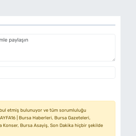
bul etmiş bulunuyor ve tüm sorumluluğu
YFA16 | Bursa Haberleri, Bursa Gazeteleri,
 Konser, Bursa Asayiş, Son Dakika hiçbir şekilde