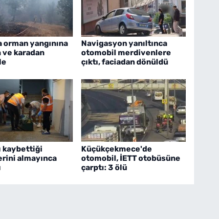
a orman yangınına
Navigasyon yanıltınca
 ve karadan
otomobil merdivenlere
le
çıktı, faciadan dönüldü
 kaybettiği
Küçükçekmece'de
erini almayınca
otomobil, İETT otobüsüne
ı
çarptı: 3 ölü