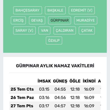
BAHÇESARAY
BAŞKALE
EDREMİT (V)
ERCİŞ
GEVAŞ
GÜRPINAR
MURADİYE
SARAY (V)
VAN
ÇALDIRAN
ÇATAK
ÖZALP
GÜRPINAR AYLIK NAMAZ VAKITLERI
İMSAK
GÜNEŞ
ÖĞLE
İKINDI
AKŞA
25 Tem Cts
03:15
04:55
12:18
16:09
19:3
26 Tem Paz
03:16
04:56
12:18
16:09
19:3
27 Tem Pts
03:17
04:57
12:18
16:09
19:2