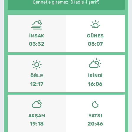
Cennet'e giremez. (Hadis-i şerif)
SAĞLIK
TV REHBERİ
İMSAK
GÜNEŞ
03:32
05:07
ÖĞLE
İKINDI
12:17
16:06
AKŞAM
YATSI
19:18
20:46