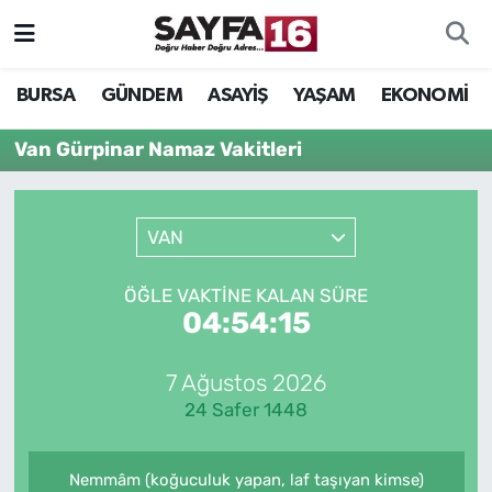
ÖZEL HABER
Hava Durumu
BURSA
GÜNDEM
ASAYİŞ
YAŞAM
EKONOMİ
İNCELEME
Trafik Durumu
Van Gürpinar Namaz Vakitleri
MAGAZİN
TFF 2.Lig Beyaz Grup Puan Durumu ve Fikstür
VAN
BİLİM
Tüm Manşetler
ÖĞLE VAKTINE KALAN SÜRE
DÜNYA
Son Dakika Haberleri
04:54:15
TEKNOLOJİ
Haber Arşivi
7 Ağustos 2026
24 Safer 1448
SPOR
EĞİTİM
Nemmâm (koğuculuk yapan, laf taşıyan kimse)