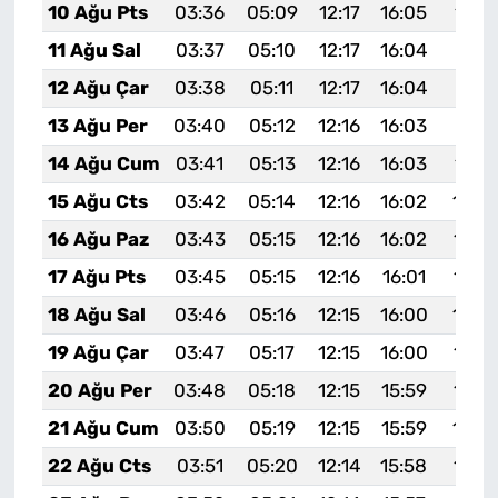
10 Ağu Pts
03:36
05:09
12:17
16:05
19:1
11 Ağu Sal
03:37
05:10
12:17
16:04
19:13
12 Ağu Çar
03:38
05:11
12:17
16:04
19:12
13 Ağu Per
03:40
05:12
12:16
16:03
19:11
14 Ağu Cum
03:41
05:13
12:16
16:03
19:1
15 Ağu Cts
03:42
05:14
12:16
16:02
19:0
16 Ağu Paz
03:43
05:15
12:16
16:02
19:0
17 Ağu Pts
03:45
05:15
12:16
16:01
19:0
18 Ağu Sal
03:46
05:16
12:15
16:00
19:0
19 Ağu Çar
03:47
05:17
12:15
16:00
19:0
20 Ağu Per
03:48
05:18
12:15
15:59
19:0
21 Ağu Cum
03:50
05:19
12:15
15:59
19:0
22 Ağu Cts
03:51
05:20
12:14
15:58
18:5