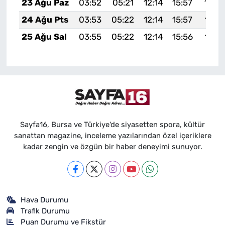
23 Ağu Paz
03:52
05:21
12:14
15:57
18:5
24 Ağu Pts
03:53
05:22
12:14
15:57
18:5
25 Ağu Sal
03:55
05:22
12:14
15:56
18:5
Sayfa16, Bursa ve Türkiye'de siyasetten spora, kültür
sanattan magazine, inceleme yazılarından özel içeriklere
kadar zengin ve özgün bir haber deneyimi sunuyor.
Hava Durumu
Trafik Durumu
Puan Durumu ve Fikstür