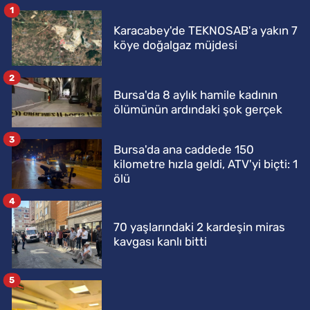
1
Karacabey'de TEKNOSAB'a yakın 7
köye doğalgaz müjdesi
2
Bursa'da 8 aylık hamile kadının
ölümünün ardındaki şok gerçek
3
Bursa'da ana caddede 150
kilometre hızla geldi, ATV'yi biçti: 1
ölü
4
70 yaşlarındaki 2 kardeşin miras
kavgası kanlı bitti
5