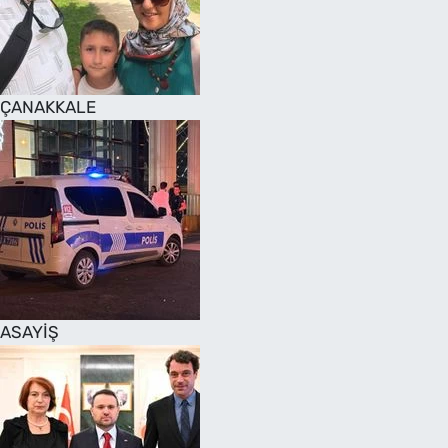
SAĞLIK
TV REHBERİ
ÇANAKKALE
ASAYİŞ