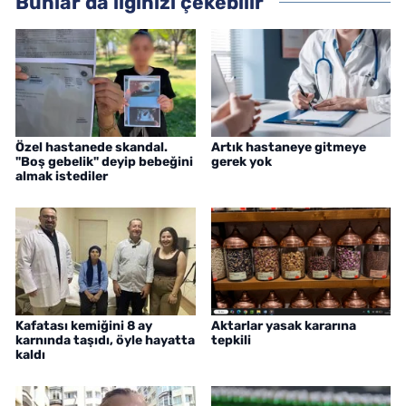
Bunlar da ilginizi çekebilir
Özel hastanede skandal.
Artık hastaneye gitmeye
"Boş gebelik" deyip bebeğini
gerek yok
almak istediler
Kafatası kemiğini 8 ay
Aktarlar yasak kararına
karnında taşıdı, öyle hayatta
tepkili
kaldı