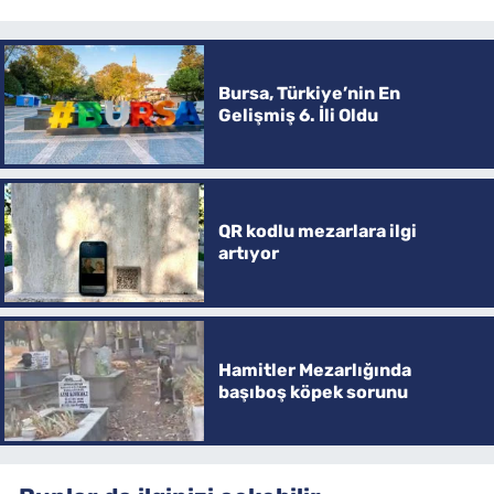
Bursa, Türkiye’nin En
Gelişmiş 6. İli Oldu
QR kodlu mezarlara ilgi
artıyor
Hamitler Mezarlığında
başıboş köpek sorunu