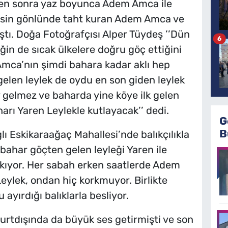
kten sonra yaz boyunca Adem Amca ile
kesin gönlünde taht kuran Adem Amca ve
ştı. Doğa Fotoğrafçısı Alper Tüydeş ’’Dün
6
n de sıcak ülkelere doğru göç ettiğini
mca’nın şimdi bahara kadar aklı hep
gelen leylek de oydu en son giden leylek
 gelmez ve baharda yine köye ilk gelen
arı Yaren Leylekle kutlayacak’’ dedi.
G
B
ı Eskikaraağaç Mahallesi’nde balıkçılıkla
ahar göçten gelen leyleği Yaren ile
çıkıyor. Her sabah erken saatlerde Adem
ylek, ondan hiç korkmuyor. Birlikte
ayırdığı balıklarla besliyor.
urtdışında da büyük ses getirmişti ve son