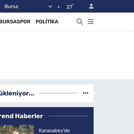
°
Bursa
27
BURSASPOR
POLİTİKA
ükleniyor...
rend Haberler
Karacabey'de