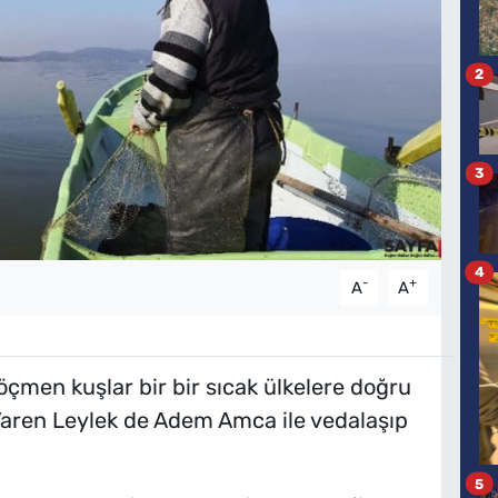
2
3
4
-
+
A
A
öçmen kuşlar bir bir sıcak ülkelere doğru
Yaren Leylek de Adem Amca ile vedalaşıp
5