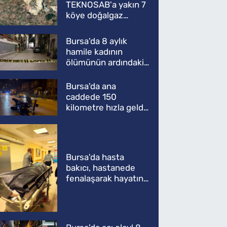
TEKNOSAB'a yakın 7
köye doğalgaz
müjdesi
Bursa'da 8 aylık
hamile kadının
ölümünün ardındaki
şok gerçek
Bursa'da ana
caddede 150
kilometre hızla geldi,
ATV'yi biçti: 1 ölü
Bursa'da hasta
bakıcı, hastanede
fenalaşarak hayatını
kaybetti