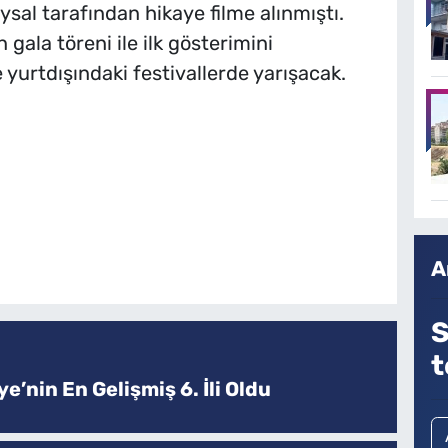
sal tarafından hikaye filme alınmıştı.
gala töreni ile ilk gösterimini
e yurtdışındaki festivallerde yarışacak.
A
S
t
e’nin En Gelişmiş 6. İli Oldu