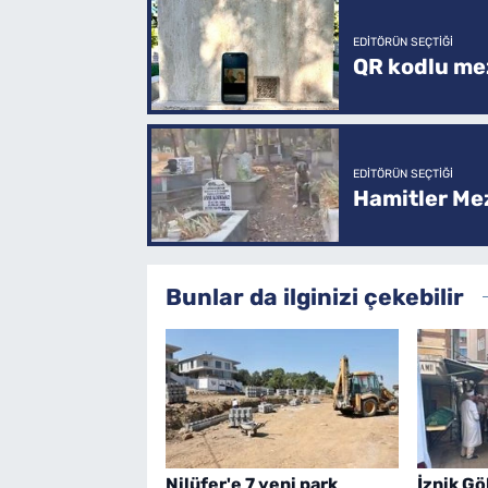
EDITÖRÜN SEÇTIĞI
QR kodlu mez
EDITÖRÜN SEÇTIĞI
Hamitler Me
Bunlar da ilginizi çekebilir
Nilüfer'e 7 yeni park
İznik G