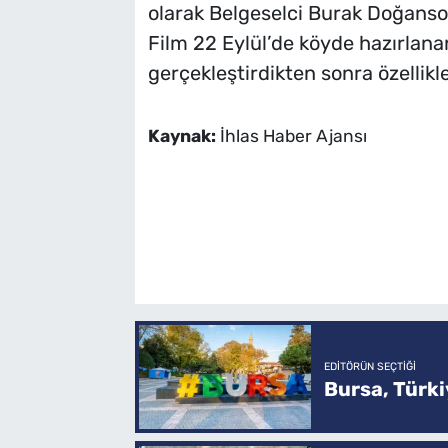
olarak Belgeselci Burak Doğansoy
Film 22 Eylül’de köyde hazırlanan 
gerçekleştirdikten sonra özellikl
Kaynak:
İhlas Haber Ajansı
EDITÖRÜN SEÇTIĞI
Bursa, Türkiy