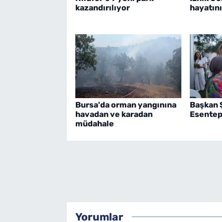
kazandırılıyor
hayatını
Bursa'da orman yangınına
Başkan 
havadan ve karadan
Esentepe
müdahale
Yorumlar