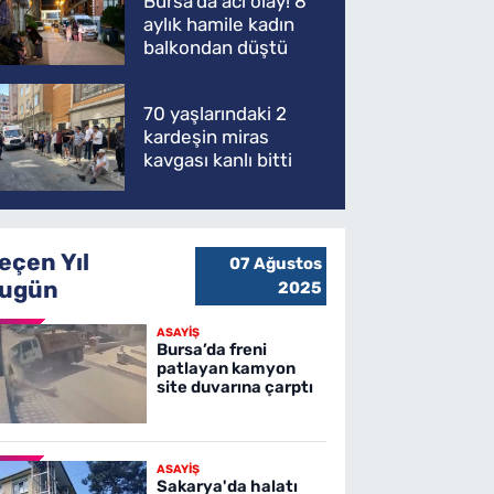
Bursa'da acı olay! 8
aylık hamile kadın
balkondan düştü
70 yaşlarındaki 2
kardeşin miras
kavgası kanlı bitti
eçen Yıl
07 Ağustos
ugün
2025
ASAYİŞ
Bursa’da freni
patlayan kamyon
site duvarına çarptı
ASAYİŞ
Sakarya'da halatı