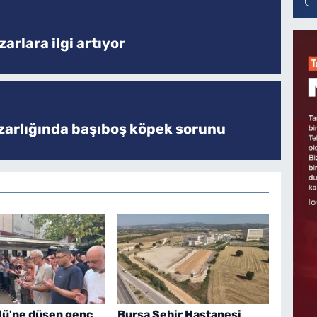
arlara ilgi artıyor
zarlığında başıboş köpek sorunu
ölü'ne düşen genç
Bursa Şehir Hastanesi