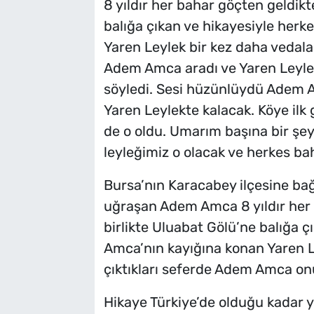
8 yıldır her bahar göçten geldi
balığa çıkan ve hikayesiyle her
Yaren Leylek bir kez daha vedala
Adem Amca aradı ve Yaren Leyleği
söyledi. Sesi hüzünlüydü Adem A
Yaren Leylekte kalacak. Köye ilk 
de o oldu. Umarım başına bir şey
leyleğimiz o olacak ve herkes bah
Bursa’nın Karacabey ilçesine bağl
uğraşan Adem Amca 8 yıldır her b
birlikte Uluabat Gölü’ne balığa 
Amca’nın kayığına konan Yaren Le
çıktıkları seferde Adem Amca onu 
Hikaye Türkiye’de olduğu kadar y