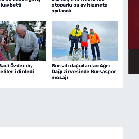
 kaybetti
otoparkı bu ay hizmete
açılacak
Şadi Özdemir,
Bursalı dağcılardan Ağrı
liler'i dinledi
Dağı zirvesinde Bursaspor
mesajı