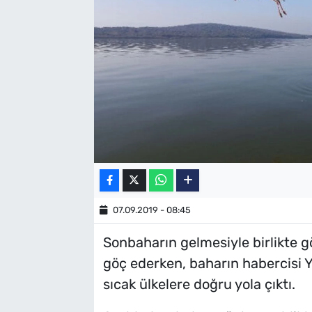
SAĞLIK
TV REHBERİ
07.09.2019 - 08:45
Sonbaharın gelmesiyle birlikte g
göç ederken, baharın habercisi 
sıcak ülkelere doğru yola çıktı.