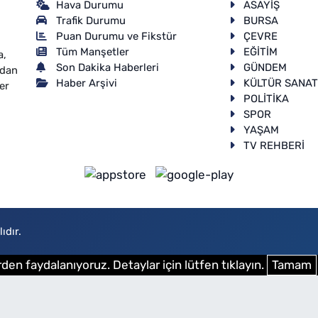
Hava Durumu
ASAYİŞ
Trafik Durumu
BURSA
Puan Durumu ve Fikstür
ÇEVRE
Tüm Manşetler
EĞİTİM
a,
Son Dakika Haberleri
GÜNDEM
ndan
Haber Arşivi
KÜLTÜR SANA
er
POLİTİKA
SPOR
YAŞAM
TV REHBERİ
ıdır.
den faydalanıyoruz. Detaylar için lütfen tıklayın.
Tamam