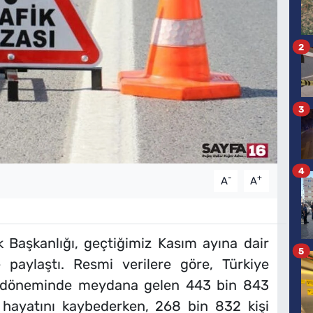
2
3
4
-
+
A
A
 Başkanlığı, geçtiğimiz Kasım ayına dair
5
paylaştı. Resmi verilere göre, Türkiye
yı döneminde meydana gelen 443 bin 843
i hayatını kaybederken, 268 bin 832 kişi