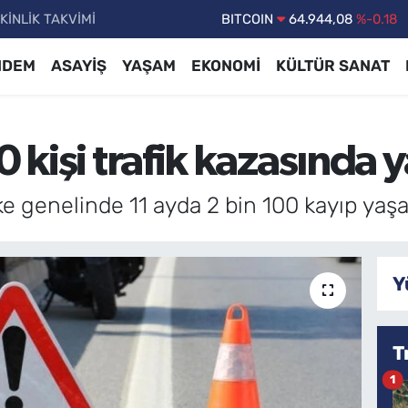
KİNLİK TAKVİMİ
DOLAR
47,7436
%0.18
EURO
55,2510
%0.32
NDEM
ASAYİŞ
YAŞAM
EKONOMİ
KÜLTÜR SANAT
STERLİN
64,4811
%0.38
GRAM ALTIN
6660.55
%0.03
0 kişi trafik kazasında y
BİST100
13.779
%-14
e genelinde 11 ayda 2 bin 100 kayıp yaşa
Y
T
1