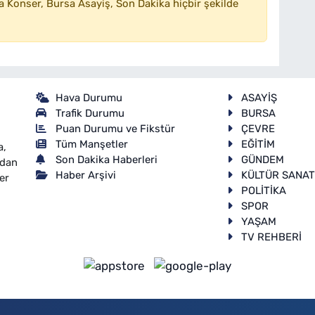
 Konser, Bursa Asayiş, Son Dakika hiçbir şekilde
Hava Durumu
ASAYİŞ
Trafik Durumu
BURSA
Puan Durumu ve Fikstür
ÇEVRE
Tüm Manşetler
EĞİTİM
a,
Son Dakika Haberleri
GÜNDEM
ndan
Haber Arşivi
KÜLTÜR SANA
er
POLİTİKA
SPOR
YAŞAM
TV REHBERİ