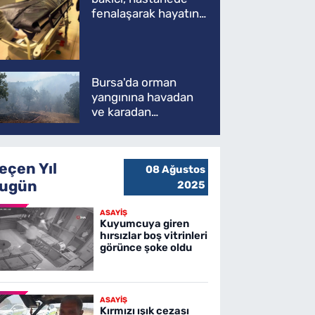
fenalaşarak hayatını
kaybetti
Bursa'da orman
yangınına havadan
ve karadan
müdahale
eçen Yıl
08 Ağustos
ugün
2025
ASAYİŞ
Kuyumcuya giren
hırsızlar boş vitrinleri
görünce şoke oldu
ASAYİŞ
Kırmızı ışık cezası