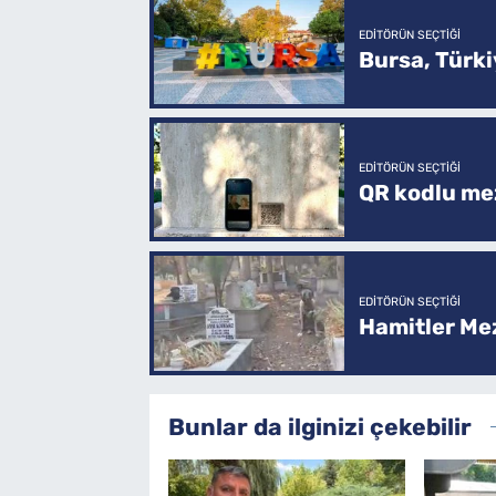
EDITÖRÜN SEÇTIĞI
Bursa, Türkiy
EDITÖRÜN SEÇTIĞI
QR kodlu mez
EDITÖRÜN SEÇTIĞI
Hamitler Me
Bunlar da ilginizi çekebilir