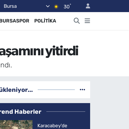
°
Bursa
30
BURSASPOR
POLİTİKA
aşamını yitirdi
ndı.
ükleniyor...
rend Haberler
Karacabey'de