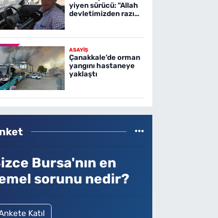
yiyen sürücü: "Allah
devletimizden razı
olsun"
ASAYİŞ
Çanakkale’de orman
yangını hastaneye
yaklaştı
nket
izce Bursa'nın en
emel sorunu nedir?
Ankete Katıl