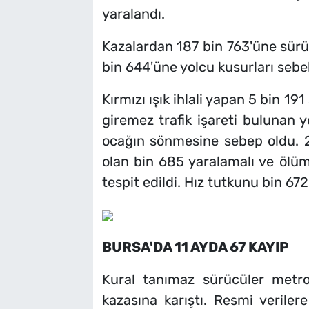
yaralandı.
Kazalardan 187 bin 763'üne sürüc
bin 644'üne yolcu kusurları sebe
Kırmızı ışık ihlali yapan 5 bin 19
giremez trafik işareti bulunan y
ocağın sönmesine sebep oldu. 
olan bin 685 yaralamalı ve ölüml
tespit edildi. Hız tutkunu bin 67
BURSA'DA 11 AYDA 67 KAYIP
Kural tanımaz sürücüler metro
kazasına karıştı. Resmi veriler