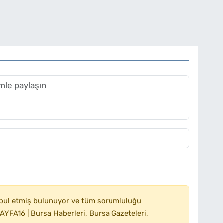
bul etmiş bulunuyor ve tüm sorumluluğu
YFA16 | Bursa Haberleri, Bursa Gazeteleri,