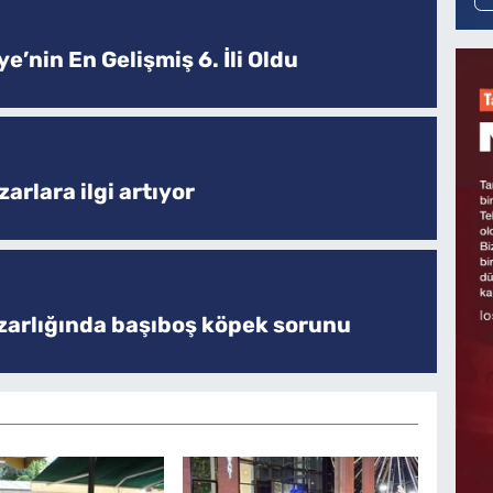
e’nin En Gelişmiş 6. İli Oldu
arlara ilgi artıyor
zarlığında başıboş köpek sorunu