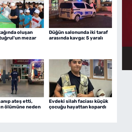
tağında oluşan
Düğün salonunda iki taraf
rtuğrul'un mezar
arasında kavga: 5 yaralı
nıp ateş etti,
Evdeki silah faciası küçük
ın ölümüne neden
çocuğu hayattan kopardı