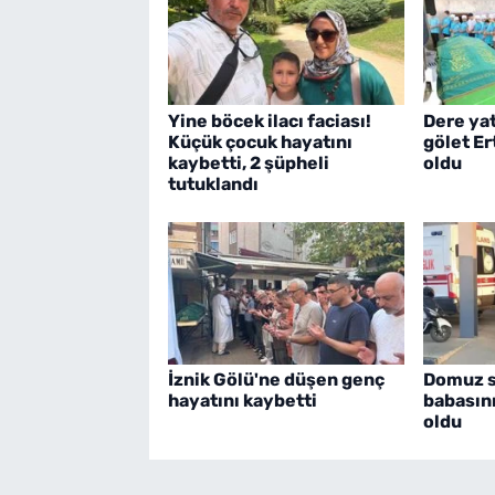
Yine böcek ilacı faciası!
Dere ya
Küçük çocuk hayatını
gölet E
kaybetti, 2 şüpheli
oldu
tutuklandı
İznik Gölü'ne düşen genç
Domuz sa
hayatını kaybetti
babasın
oldu