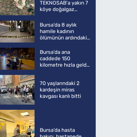
TEKNOSAB'a yakın 7
köye doğalgaz
müjdesi
Bursa'da 8 aylık
hamile kadının
ölümünün ardındaki
şok gerçek
Bursa'da ana
caddede 150
kilometre hızla geldi,
ATV'yi biçti: 1 ölü
70 yaşlarındaki 2
kardeşin miras
kavgası kanlı bitti
Bursa'da hasta
bakıcı, hastanede