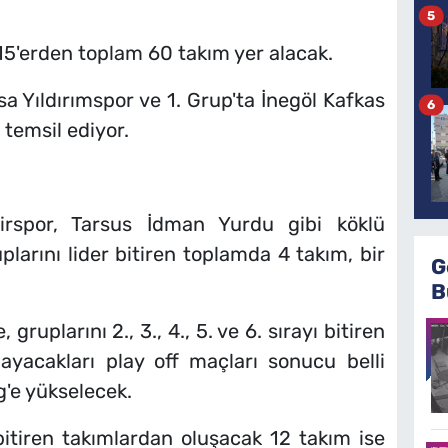
5
15'erden toplam 60 takım yer alacak.
rsa Yıldırımspor ve 1. Grup'ta İnegöl Kafkas
6
temsil ediyor.
esirspor, Tarsus İdman Yurdu gibi köklü
uplarını lider bitiren toplamda 4 takım, bir
G
B
 gruplarını 2., 3., 4., 5. ve 6. sırayı bitiren
ayacakları play off maçları sonucu belli
g'e yükselecek.
. bitiren takımlardan oluşacak 12 takım ise