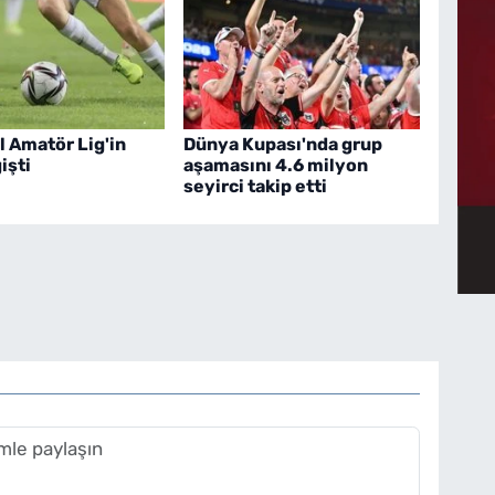
l Amatör Lig'in
Dünya Kupası'nda grup
işti
aşamasını 4.6 milyon
seyirci takip etti