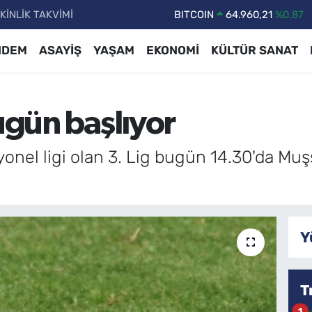
KİNLİK TAKVİMİ
DOLAR
47,7436
%0.18
EURO
55,2510
%0.32
NDEM
ASAYİŞ
YAŞAM
EKONOMİ
KÜLTÜR SANAT
STERLİN
64,4811
%0.38
GRAM ALTIN
6660.55
%0.03
ugün başlıyor
BİST100
13.779
%-14
BITCOIN
64.960,21
%0.87
onel ligi olan 3. Lig bugün 14.30'da Mu
Y
T
1