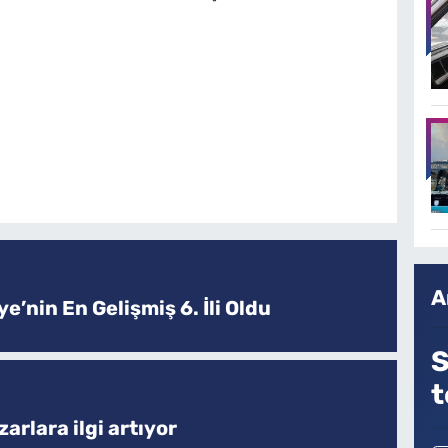
A
e’nin En Gelişmiş 6. İli Oldu
S
t
arlara ilgi artıyor