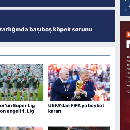
zarlığında başıboş köpek sorunu
or'un Süper Lig
UEFA'dan FIFA'ya boykot
on engeli 1. Lig
kararı