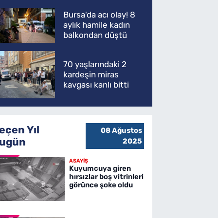
Bursa'da acı olay! 8
aylık hamile kadın
balkondan düştü
70 yaşlarındaki 2
kardeşin miras
kavgası kanlı bitti
eçen Yıl
08 Ağustos
ugün
2025
ASAYİŞ
Kuyumcuya giren
hırsızlar boş vitrinleri
görünce şoke oldu