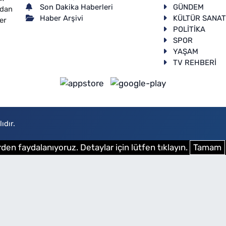
Son Dakika Haberleri
GÜNDEM
ndan
Haber Arşivi
KÜLTÜR SANA
er
POLİTİKA
SPOR
YAŞAM
TV REHBERİ
ıdır.
den faydalanıyoruz. Detaylar için lütfen tıklayın.
Tamam