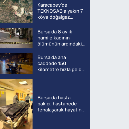
Karacabey'de
TEKNOSAB'a yakın 7
köye doğalgaz
müjdesi
Bursa'da 8 aylık
hamile kadının
ölümünün ardındaki
şok gerçek
Bursa'da ana
caddede 150
kilometre hızla geldi,
ATV'yi biçti: 1 ölü
Bursa'da hasta
bakıcı, hastanede
fenalaşarak hayatını
kaybetti