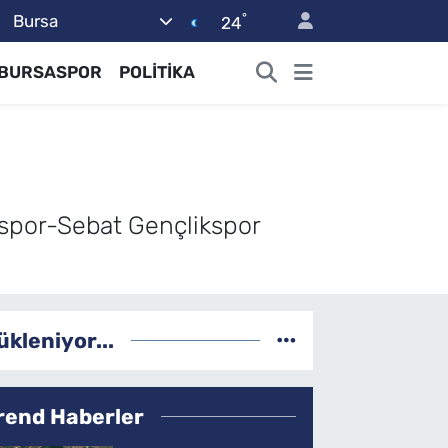
°
Bursa
24
BURSASPOR
POLİTİKA
şspor-Sebat Gençlikspor
ükleniyor...
rend Haberler