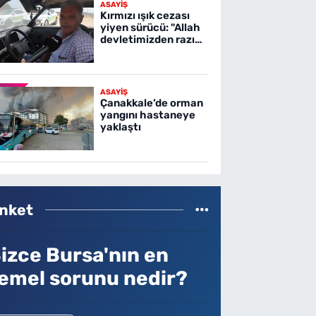
ASAYİŞ
Kırmızı ışık cezası
yiyen sürücü: "Allah
devletimizden razı
olsun"
ASAYİŞ
Çanakkale’de orman
yangını hastaneye
yaklaştı
nket
izce Bursa'nın en
emel sorunu nedir?