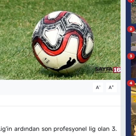
2
3
4
-
+
A
A
Lig'in ardından son profesyonel lig olan 3.