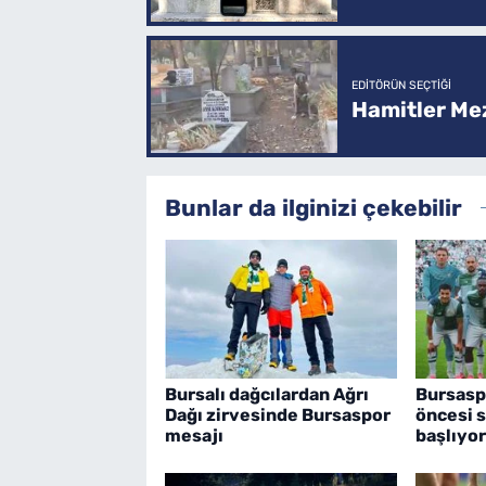
EDITÖRÜN SEÇTIĞI
Hamitler Me
Bunlar da ilginizi çekebilir
Bursalı dağcılardan Ağrı
Bursasp
Dağı zirvesinde Bursaspor
öncesi s
mesajı
başlıyor