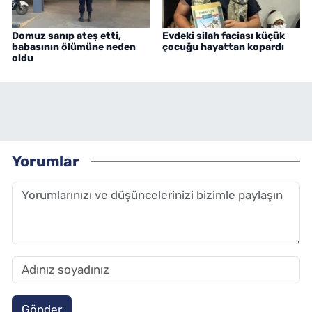
Domuz sanıp ateş etti,
Evdeki silah faciası küçük
babasının ölümüne neden
çocuğu hayattan kopardı
oldu
Yorumlar
Gönder