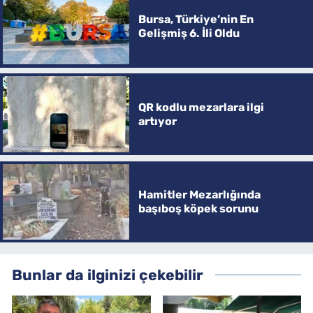
Bursa, Türkiye’nin En
Gelişmiş 6. İli Oldu
QR kodlu mezarlara ilgi
artıyor
Hamitler Mezarlığında
başıboş köpek sorunu
Bunlar da ilginizi çekebilir