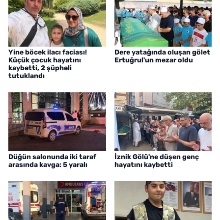
Yine böcek ilacı faciası!
Dere yatağında oluşan gölet
Küçük çocuk hayatını
Ertuğrul'un mezar oldu
kaybetti, 2 şüpheli
tutuklandı
Düğün salonunda iki taraf
İznik Gölü'ne düşen genç
arasında kavga: 5 yaralı
hayatını kaybetti