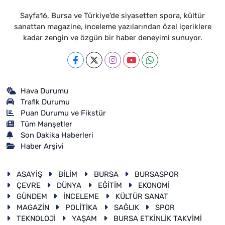
Sayfa16, Bursa ve Türkiye'de siyasetten spora, kültür
sanattan magazine, inceleme yazılarından özel içeriklere
kadar zengin ve özgün bir haber deneyimi sunuyor.
Hava Durumu
Trafik Durumu
Puan Durumu ve Fikstür
Tüm Manşetler
Son Dakika Haberleri
Haber Arşivi
ASAYİŞ
BİLİM
BURSA
BURSASPOR
ÇEVRE
DÜNYA
EĞİTİM
EKONOMİ
GÜNDEM
İNCELEME
KÜLTÜR SANAT
MAGAZİN
POLİTİKA
SAĞLIK
SPOR
TEKNOLOJİ
YAŞAM
BURSA ETKİNLİK TAKVİMİ