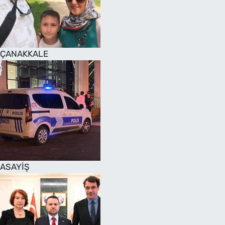
SAĞLIK
TV REHBERİ
ÇANAKKALE
ASAYİŞ