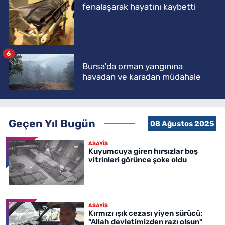
fenalaşarak hayatını kaybetti
6
Bursa'da orman yangınına
havadan ve karadan müdahale
Geçen Yıl Bugün
08 Ağustos 2025
ASAYİŞ
Kuyumcuya giren hırsızlar boş
vitrinleri görünce şoke oldu
ASAYİŞ
Kırmızı ışık cezası yiyen sürücü:
"Allah devletimizden razı olsun"