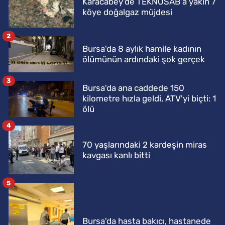
Karacabey'de TEKNOSAB'a yakın 7
köye doğalgaz müjdesi
2
Bursa'da 8 aylık hamile kadının
ölümünün ardındaki şok gerçek
3
Bursa'da ana caddede 150
kilometre hızla geldi, ATV'yi biçti: 1
ölü
4
70 yaşlarındaki 2 kardeşin miras
kavgası kanlı bitti
5
Bursa'da hasta bakıcı, hastanede