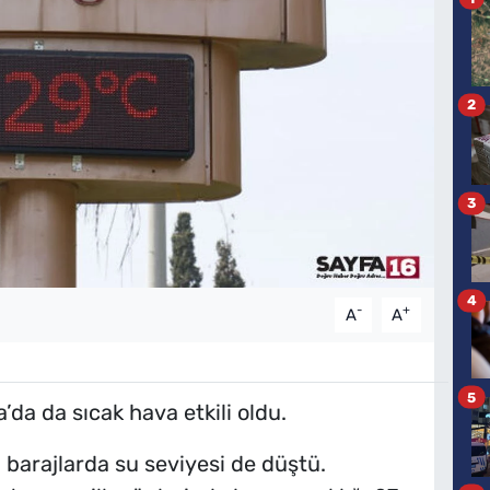
2
3
4
-
+
A
A
5
da da sıcak hava etkili oldu.
 barajlarda su seviyesi de düştü.