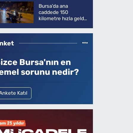
Bursa'da ana
caddede 150
kilometre hızla geldi,
ATV'yi biçti: 1 ölü
nket
izce Bursa'nın en
emel sorunu nedir?
Ankete Katıl