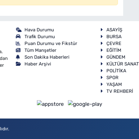
Hava Durumu
ASAYİŞ
Trafik Durumu
BURSA
Puan Durumu ve Fikstür
ÇEVRE
Tüm Manşetler
EĞİTİM
a,
Son Dakika Haberleri
GÜNDEM
ndan
Haber Arşivi
KÜLTÜR SANA
er
POLİTİKA
SPOR
YAŞAM
TV REHBERİ
ıdır.