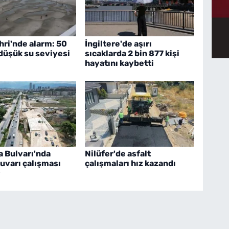
hri'nde alarm: 50
İngiltere'de aşırı
 düşük su seviyesi
sıcaklarda 2 bin 877 kişi
hayatını kaybetti
 Bulvarı'nda
Nilüfer'de asfalt
duvarı çalışması
çalışmaları hız kazandı