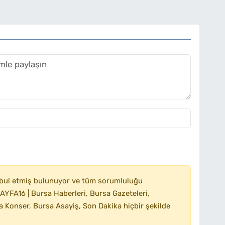
bul etmiş bulunuyor ve tüm sorumluluğu
YFA16 | Bursa Haberleri, Bursa Gazeteleri,
 Konser, Bursa Asayiş, Son Dakika hiçbir şekilde