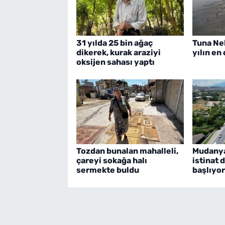
31 yılda 25 bin ağaç
Tuna Ne
dikerek, kurak araziyi
yılın en
oksijen sahası yaptı
Tozdan bunalan mahalleli,
Mudanya
çareyi sokağa halı
istinat 
sermekte buldu
başlıyor