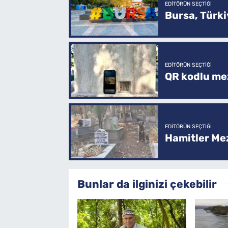
EDITÖRÜN SEÇTIĞI
Bursa, Türkiy
EDITÖRÜN SEÇTIĞI
QR kodlu mez
EDITÖRÜN SEÇTIĞI
Hamitler Me
Bunlar da ilginizi çekebilir