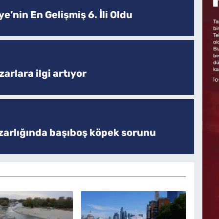
e’nin En Gelişmiş 6. İli Oldu
arlara ilgi artıyor
zarlığında başıboş köpek sorunu