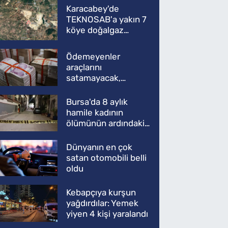
Karacabey'de
TEKNOSAB'a yakın 7
köye doğalgaz
müjdesi
Ödemeyenler
araçlarını
satamayacak,
kullanamayacak
Bursa'da 8 aylık
hamile kadının
ölümünün ardındaki
şok gerçek
Dünyanın en çok
satan otomobili belli
oldu
Kebapçıya kurşun
yağdırdılar: Yemek
yiyen 4 kişi yaralandı