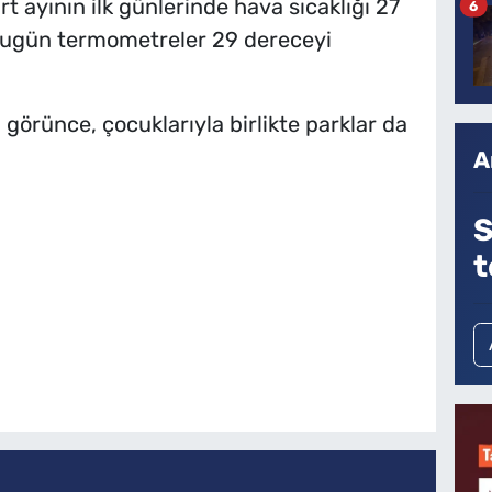
 ayının ilk günlerinde hava sıcaklığı 27
6
 bugün termometreler 29 dereceyi
görünce, çocuklarıyla birlikte parklar da
A
S
t