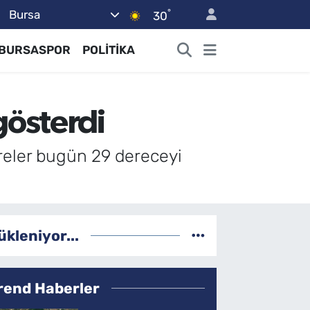
°
Bursa
30
BURSASPOR
POLİTİKA
gösterdi
reler bugün 29 dereceyi
ükleniyor...
rend Haberler