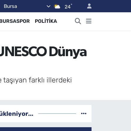
°
Bursa
24
BURSASPOR
POLİTİKA
i UNESCO Dünya
şıyan farklı illerdeki
.
ükleniyor...