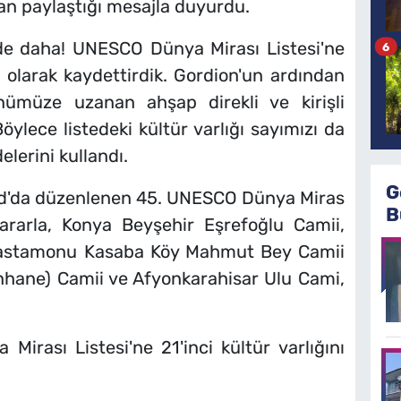
an paylaştığı mesajla duyurdu.
jde daha! UNESCO Dünya Mirası Listesi'ne
6
eri olarak kaydettirdik. Gordion'un ardından
ümüze uzanan ahşap direkli ve kirişli
öylece listedeki kültür varlığı sayımızı da
delerini kullandı.
G
yad'da düzenlenen 45. UNESCO Dünya Miras
B
kararla, Konya Beyşehir Eşrefoğlu Camii,
, Kastamonu Kasaba Köy Mahmut Bey Camii
anhane) Camii ve Afyonkarahisar Ulu Cami,
irası Listesi'ne 21'inci kültür varlığını