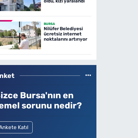
oldu, kızı yaralandı
BURSA
Nilüfer Belediyesi
ücretsiz internet
noktalarını artırıyor
nket
izce Bursa'nın en
emel sorunu nedir?
Ankete Katıl