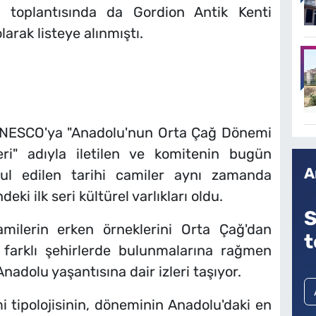
n toplantısında da Gordion Antik Kenti
olarak listeye alınmıştı.
 UNESCO'ya "Anadolu'nun Orta Çağ Dönemi
eri" adıyla iletilen ve komitenin bugün
A
abul edilen tarihi camiler aynı zamanda
eki ilk seri kültürel varlıkları oldu.
S
amilerin erken örneklerini Orta Çağ'dan
t
farklı şehirlerde bulunmalarına rağmen
Anadolu yaşantısına dair izleri taşıyor.
mi tipolojisinin, döneminin Anadolu'daki en