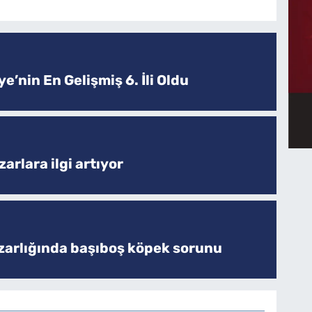
e’nin En Gelişmiş 6. İli Oldu
arlara ilgi artıyor
zarlığında başıboş köpek sorunu