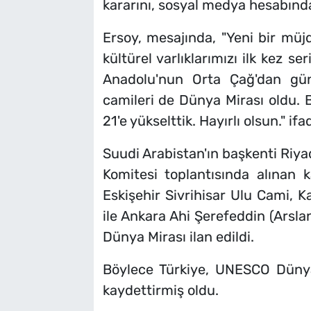
kararını, sosyal medya hesabınd
Ersoy, mesajında, "Yeni bir mü
kültürel varlıklarımızı ilk kez s
Anadolu'nun Orta Çağ'dan gün
camileri de Dünya Mirası oldu. B
21'e yükselttik. Hayırlı olsun." ifa
Suudi Arabistan'ın başkenti Ri
Komitesi toplantısında alınan 
Eskişehir Sivrihisar Ulu Cami
ile Ankara Ahi Şerefeddin (Arsl
Dünya Mirası ilan edildi.
Böylece Türkiye, UNESCO Dünya M
kaydettirmiş oldu.