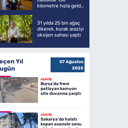
kilometre hızla geldi,
ATV'yi biçti: 1 ölü
31 yılda 25 bin ağaç
dikerek, kurak araziyi
oksijen sahası yaptı
eçen Yıl
07 Ağustos
ugün
2025
ASAYİŞ
Bursa’da freni
patlayan kamyon
site duvarına çarptı
ASAYİŞ
Sakarya'da halatı
kopan asansör sonu