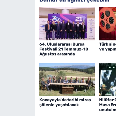
64. Uluslararası Bursa
Türk si
Festivali 21 Temmuz-10
ve yapım
Ağustos arasında
Kocayayla'da tarihi miras
Nilüfer 
şölenle yaşatılacak
Musa Er
unutulm