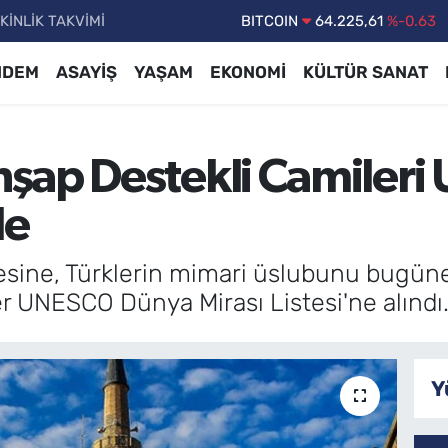
KİNLİK TAKVİMİ
DOLAR
47,7143
%0.16
EURO
55,0317
%-0.02
NDEM
ASAYİŞ
YAŞAM
EKONOMİ
KÜLTÜR SANAT
STERLİN
64,2463
%0.07
GRAM ALTIN
6510.40
%0.45
şap Destekli Camiler
BİST100
13.799
%70
BITCOIN
64.225,61
%-0.63
de
sine, Türklerin mimari üslubunu bugüne ta
ler UNESCO Dünya Mirası Listesi'ne alındı
Y