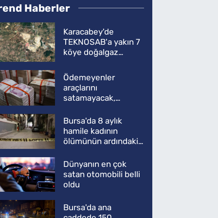
rend Haberler
Karacabey'de
TEKNOSAB'a yakın 7
köye doğalgaz
müjdesi
Ödemeyenler
araçlarını
satamayacak,
kullanamayacak
Bursa'da 8 aylık
hamile kadının
ölümünün ardındaki
şok gerçek
Dünyanın en çok
satan otomobili belli
oldu
Bursa'da ana
caddede 150