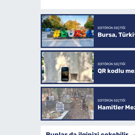
EDITÖRÜN SEÇTIĞI
Bursa, Türkiy
EDITÖRÜN SEÇTIĞI
QR kodlu mez
EDITÖRÜN SEÇTIĞI
Hamitler Me
Bunlar da ilginizi çekebilir