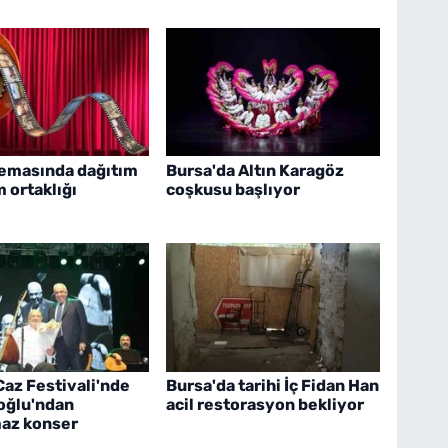
nemasında dağıtım
Bursa'da Altın Karagöz
 ortaklığı
coşkusu başlıyor
Caz Festivali'nde
Bursa'da tarihi İç Fidan Han
oğlu'ndan
acil restorasyon bekliyor
az konser