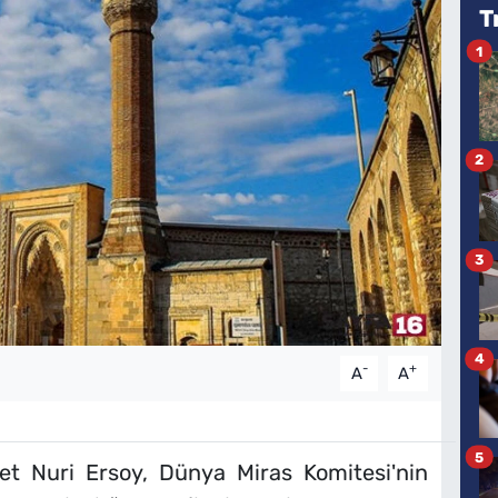
T
1
2
3
4
-
+
A
A
5
t Nuri Ersoy, Dünya Miras Komitesi'nin