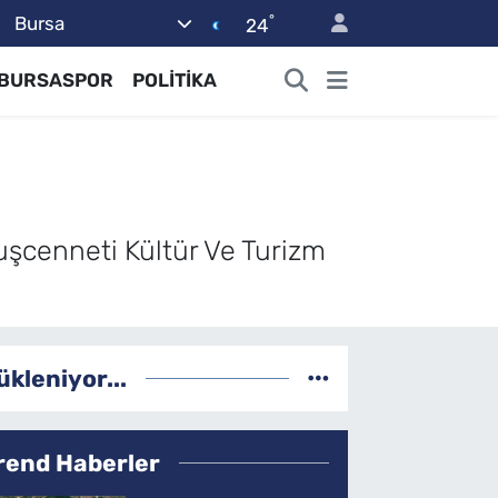
°
Bursa
24
BURSASPOR
POLİTİKA
uşcenneti Kültür Ve Turizm
ükleniyor...
rend Haberler