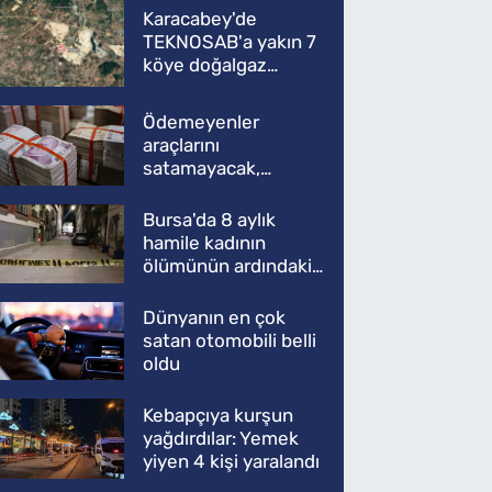
Karacabey'de
TEKNOSAB'a yakın 7
köye doğalgaz
müjdesi
Ödemeyenler
araçlarını
satamayacak,
kullanamayacak
Bursa'da 8 aylık
hamile kadının
ölümünün ardındaki
şok gerçek
Dünyanın en çok
satan otomobili belli
oldu
Kebapçıya kurşun
yağdırdılar: Yemek
yiyen 4 kişi yaralandı