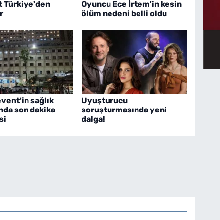
t Türkiye'den
Oyuncu Ece İrtem'in kesin
r
ölüm nedeni belli oldu
vent'in sağlık
Uyuşturucu
da son dakika
soruşturmasında yeni
si
dalga!