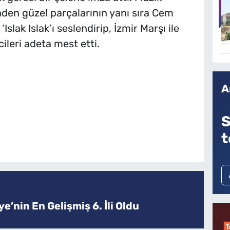
den güzel parçalarının yanı sıra Cem
slak Islak’ı seslendirip, İzmir Marşı ile
ileri adeta mest etti.
A
S
t
e’nin En Gelişmiş 6. İli Oldu