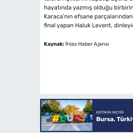
hayatında yazmış olduğu birbirin
Karaca’nın efsane parçalarından ‘I
final yapan Haluk Levent, dinleyic
Kaynak:
İhlas Haber Ajansı
EDITÖRÜN SEÇTIĞI
Bursa, Türkiy