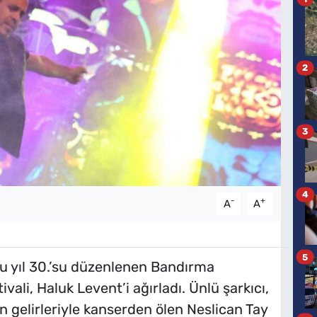
2
3
4
-
+
A
A
5
bu yıl 30.’su düzenlenen Bandırma
ali, Haluk Levent’i ağırladı. Ünlü şarkıcı,
 gelirleriyle kanserden ölen Neslican Tay