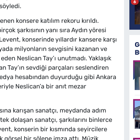
6
söyledi.
en konsere katılım rekoru kırıldı.
rçok şarkısının yanı sıra Aydın yöresi
 Levent, konserinde yıllardır kansere karşı
G
ada milyonların sevgisini kazanan ve
B
eden Neslican Tay’ı unutmadı. Yaklaşık
an Tay’ın sevdiği parçaları seslendiren
 medya hesabından duyurduğu gibi Ankara
riyle Neslican’a bir anıt mezar
rasına karışan sanatçı, meydanda adım
tek dolaşan sanatçı, şarkılarını binlerce
event, konserin bir kısmında seyircilere
ak görsel bir şölene imza attı. Müzik