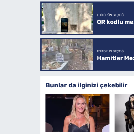
EDITÖRÜN SEÇTIĞI
QR kodlu mez
EDITÖRÜN SEÇTIĞI
Hamitler Me
Bunlar da ilginizi çekebilir