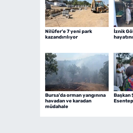
Nilüfer'e 7 yeni park
İznik G
kazandırılıyor
hayatını
Bursa'da orman yangınına
Başkan 
havadan ve karadan
Esentepe
müdahale