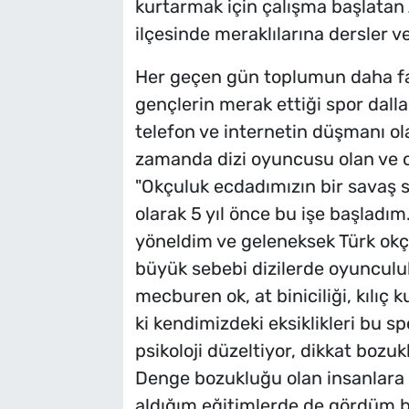
kurtarmak için çalışma başlatan 
ilçesinde meraklılarına dersler ve
Her geçen gün toplumun daha faz
gençlerin merak ettiği spor dalla
telefon ve internetin düşmanı ola
zamanda dizi oyuncusu olan ve o
"Okçuluk ecdadımızın bir savaş s
olarak 5 yıl önce bu işe başladı
yöneldim ve geleneksek Türk ok
büyük sebebi dizilerde oyunculu
mecburen ok, at biniciliği, kılıç 
ki kendimizdeki eksiklikleri bu s
psikoloji düzeltiyor, dikkat bozuk
Denge bozukluğu olan insanlara iy
aldığım eğitimlerde de gördüm bu