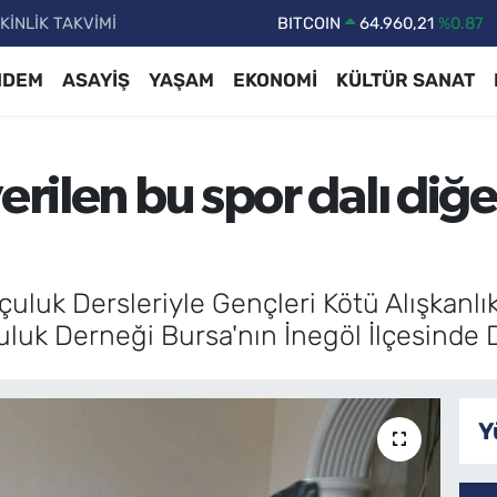
KİNLİK TAKVİMİ
DOLAR
47,7436
%0.18
EURO
55,2510
%0.32
NDEM
ASAYİŞ
YAŞAM
EKONOMİ
KÜLTÜR SANAT
STERLİN
64,4811
%0.38
GRAM ALTIN
6660.55
%0.03
erilen bu spor dalı diğ
BİST100
13.779
%-14
BITCOIN
64.960,21
%0.87
Okçuluk Dersleriyle Gençleri Kötü Alışkanl
uluk Derneği Bursa'nın İnegöl İlçesinde
Y