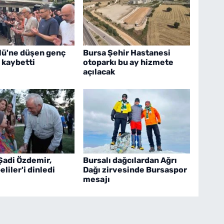
ölü'ne düşen genç
Bursa Şehir Hastanesi
 kaybetti
otoparkı bu ay hizmete
açılacak
Şadi Özdemir,
Bursalı dağcılardan Ağrı
liler'i dinledi
Dağı zirvesinde Bursaspor
mesajı