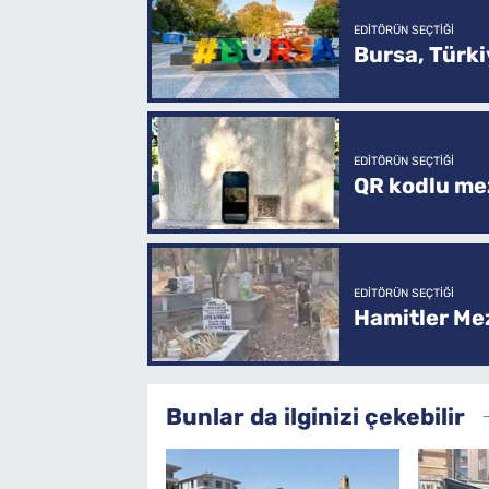
EDITÖRÜN SEÇTIĞI
Bursa, Türkiy
EDITÖRÜN SEÇTIĞI
QR kodlu mez
EDITÖRÜN SEÇTIĞI
Hamitler Me
Bunlar da ilginizi çekebilir