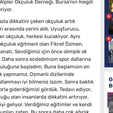
Alpler Okçuluk Derneği, Bursa’nın İnegöl
riyor.
5
la dikkatini çeken okçuluk artık
rı arasında yerini aldı. Uyuşturucu,
n okçuluk, herkesi kucaklıyor. Aynı
6
kçuluk eğitmeni olan Fikret Özmen,
anatı. Sevdiğimiz için önce olimpik ok
m. Daha sonra ecdadımızın spor dallarına
çuluğuna başladım. Buna başlamızın en
k yapmamız. Osmanlı dizilerinde
G
kullanmayı iyi bilmeniz lazım. Sonra baktık
B
porla giderdiğimizi gördük. Tedavi ediyor,
luğu olan insanlarda dikkatini artırıyor.
i geliyor. Verdiğimiz eğitimler ve kendi
nları zaten. Bu spora daha çok ağırlık