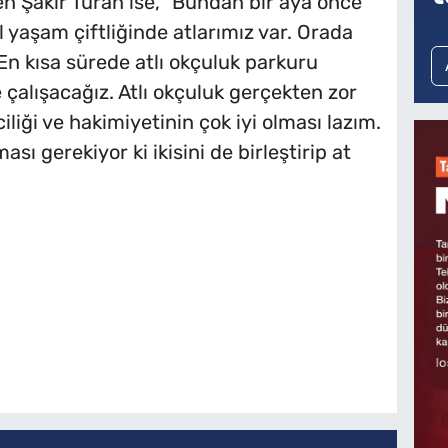
n Şakir Turan ise, "Bundan bir aya önce
l yaşam çiftliğinde atlarımız var. Orada
 En kısa sürede atlı okçuluk parkuru
alışacağız. Atlı okçuluk gerçekten zor
iciliği ve hakimiyetinin çok iyi olması lazım.
sı gerekiyor ki ikisini de birleştirip at