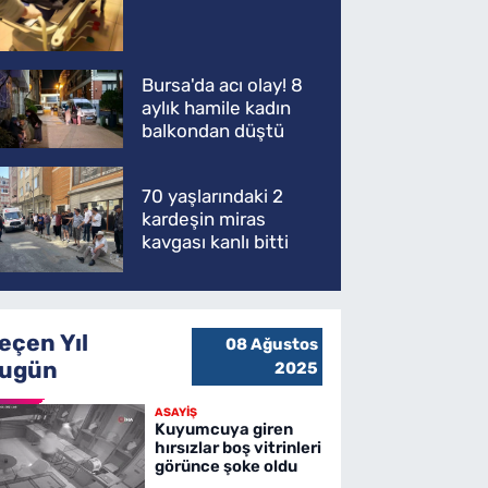
kaybetti
Bursa'da acı olay! 8
aylık hamile kadın
balkondan düştü
70 yaşlarındaki 2
kardeşin miras
kavgası kanlı bitti
eçen Yıl
08 Ağustos
ugün
2025
ASAYİŞ
Kuyumcuya giren
hırsızlar boş vitrinleri
görünce şoke oldu