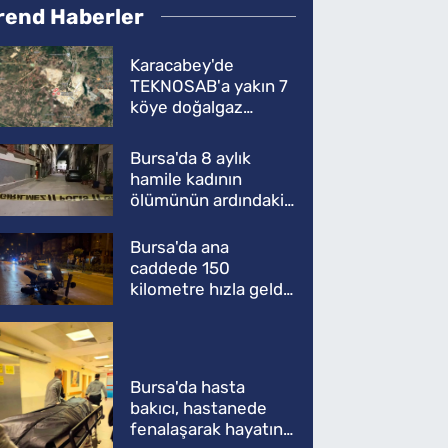
rend Haberler
Karacabey'de
TEKNOSAB'a yakın 7
köye doğalgaz
müjdesi
Bursa'da 8 aylık
hamile kadının
ölümünün ardındaki
şok gerçek
Bursa'da ana
caddede 150
kilometre hızla geldi,
ATV'yi biçti: 1 ölü
Bursa'da hasta
bakıcı, hastanede
fenalaşarak hayatını