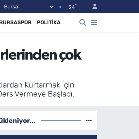
°
Bursa
24
BURSASPOR
POLİTİKA
erlerinden çok
ıklardan Kurtarmak İçin
 Ders Vermeye Başladı.
ükleniyor...