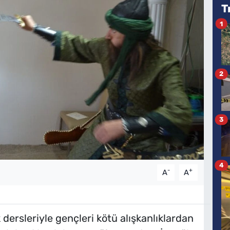
T
1
2
3
4
-
+
A
A
k dersleriyle gençleri kötü alışkanlıklardan