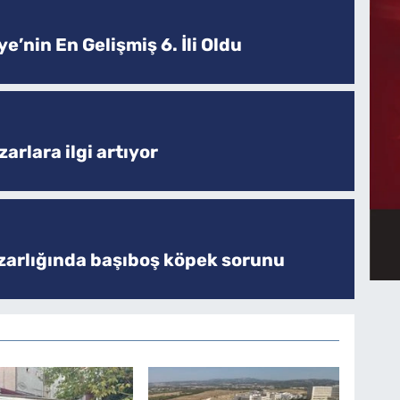
e’nin En Gelişmiş 6. İli Oldu
arlara ilgi artıyor
zarlığında başıboş köpek sorunu