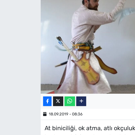
SAĞLIK
TV REHBERİ
18.09.2019 - 08:36
At biniciliği, ok atma, atlı okçulu