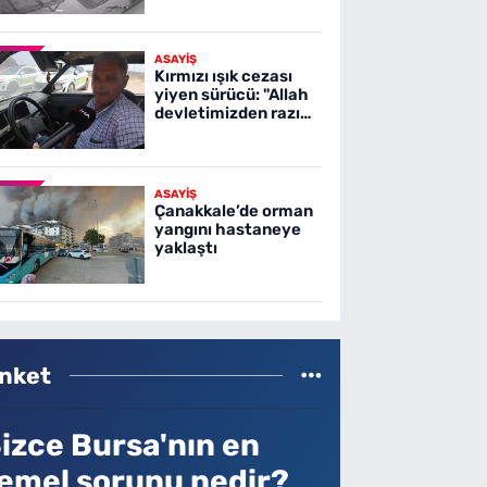
ASAYİŞ
Kırmızı ışık cezası
yiyen sürücü: "Allah
devletimizden razı
olsun"
ASAYİŞ
Çanakkale’de orman
yangını hastaneye
yaklaştı
nket
izce Bursa'nın en
emel sorunu nedir?