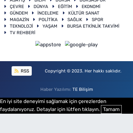
ASAYİŞ
BİLİM
BURSA
BURSASPOR
ÇEVRE
DÜNYA
EĞİTİM
EKONOMİ
GÜNDEM
İNCELEME
KÜLTÜR SANAT
MAGAZİN
POLİTİKA
SAĞLIK
SPOR
TEKNOLOJİ
YAŞAM
BURSA ETKİNLİK TAKVİMİ
TV REHBERİ
RSS
Copyright © 2023. Her hakkı saklıdır.
Haber Yazılımı:
TE Bilişim
En iyi site deneyimi sağlamak için çerezlerden
faydalanıyoruz. Detaylar için lütfen tıklayın.
Tamam