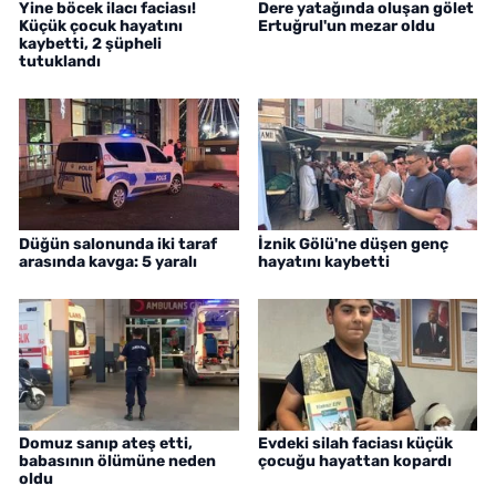
Yine böcek ilacı faciası!
Dere yatağında oluşan gölet
Küçük çocuk hayatını
Ertuğrul'un mezar oldu
kaybetti, 2 şüpheli
tutuklandı
Düğün salonunda iki taraf
İznik Gölü'ne düşen genç
arasında kavga: 5 yaralı
hayatını kaybetti
Domuz sanıp ateş etti,
Evdeki silah faciası küçük
babasının ölümüne neden
çocuğu hayattan kopardı
oldu