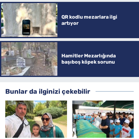
QR kodlu mezarlara ilgi
artıyor
Hamitler Mezarlığında
başıboş köpek sorunu
Bunlar da ilginizi çekebilir