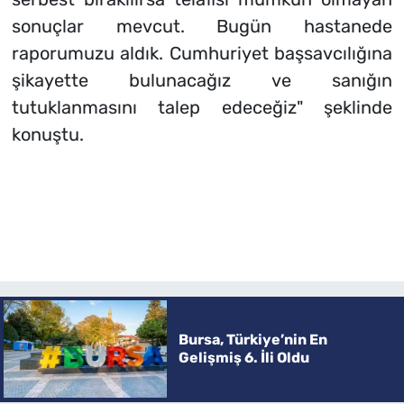
sonuçlar mevcut. Bugün hastanede
raporumuzu aldık. Cumhuriyet başsavcılığına
şikayette bulunacağız ve sanığın
tutuklanmasını talep edeceğiz" şeklinde
konuştu.
Bursa, Türkiye’nin En
Gelişmiş 6. İli Oldu