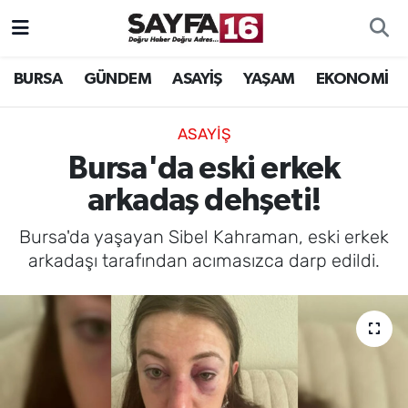
ÖZEL HABER
Hava Durumu
BURSA
GÜNDEM
ASAYİŞ
YAŞAM
EKONOMİ
İNCELEME
Trafik Durumu
ASAYİŞ
MAGAZİN
TFF 2.Lig Beyaz Grup Puan Durumu ve Fikstür
Bursa'da eski erkek
arkadaş dehşeti!
BİLİM
Tüm Manşetler
Bursa'da yaşayan Sibel Kahraman, eski erkek
DÜNYA
Son Dakika Haberleri
arkadaşı tarafından acımasızca darp edildi.
TEKNOLOJİ
Haber Arşivi
SPOR
EĞİTİM