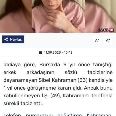
SAĞLIK
TV REHBERİ
Paylaş
-
+
A
A
11.09.2023 - 10:42
İddiaya göre, Bursa'da 9 yıl önce tanıştığı
erkek arkadaşının sözlü tacizlerine
dayanamayan Sibel Kahraman (33) kendisiyle
1 yıl önce görüşmeme kararı aldı. Ancak bunu
kabullenmeyen İ.Ş. (49), Kahraman'ı telefonla
sürekli taciz etti.
Telefon numarasını değiştiren Kahraman,