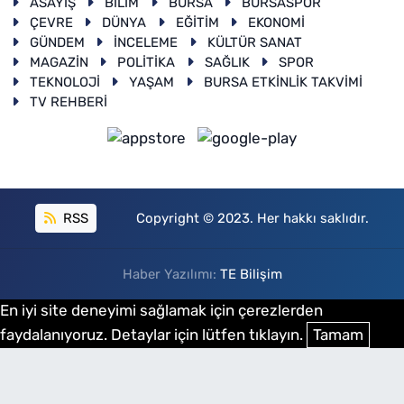
ASAYİŞ
BİLİM
BURSA
BURSASPOR
ÇEVRE
DÜNYA
EĞİTİM
EKONOMİ
GÜNDEM
İNCELEME
KÜLTÜR SANAT
MAGAZİN
POLİTİKA
SAĞLIK
SPOR
TEKNOLOJİ
YAŞAM
BURSA ETKİNLİK TAKVİMİ
TV REHBERİ
RSS
Copyright © 2023. Her hakkı saklıdır.
Haber Yazılımı:
TE Bilişim
En iyi site deneyimi sağlamak için çerezlerden
faydalanıyoruz. Detaylar için lütfen tıklayın.
Tamam