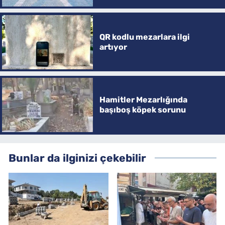
QR kodlu mezarlara ilgi
artıyor
Hamitler Mezarlığında
başıboş köpek sorunu
Bunlar da ilginizi çekebilir