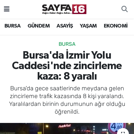
ÖZEL HABER
Hava Durumu
BURSA
GÜNDEM
ASAYİŞ
YAŞAM
EKONOMİ
İNCELEME
Trafik Durumu
BURSA
MAGAZİN
TFF 2.Lig Beyaz Grup Puan Durumu ve Fikstür
Bursa'da İzmir Yolu
Caddesi'nde zincirleme
BİLİM
Tüm Manşetler
kaza: 8 yaralı
DÜNYA
Son Dakika Haberleri
Bursa'da gece saatlerinde meydana gelen
zincirleme trafik kazasında 8 kişi yaralandı.
TEKNOLOJİ
Haber Arşivi
Yaralılardan birinin durumunun ağır olduğu
öğrenildi.
SPOR
EĞİTİM