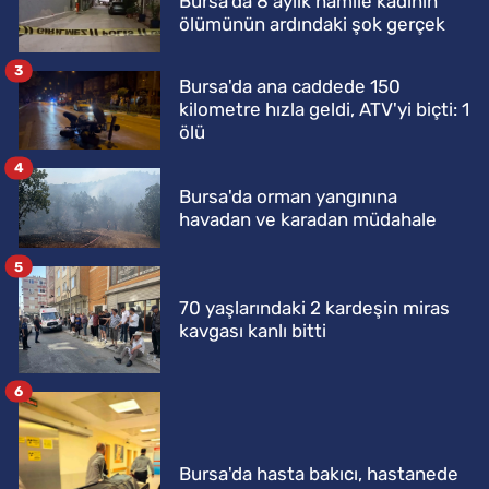
Bursa'da 8 aylık hamile kadının
ölümünün ardındaki şok gerçek
3
Bursa'da ana caddede 150
kilometre hızla geldi, ATV'yi biçti: 1
ölü
4
Bursa'da orman yangınına
havadan ve karadan müdahale
5
70 yaşlarındaki 2 kardeşin miras
kavgası kanlı bitti
6
Bursa'da hasta bakıcı, hastanede