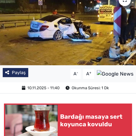
SAĞLIK
TV REHBERİ
Paylaş
-
+
A
A
10.11.2025 - 11:40
Okunma Süresi: 1 Dk
Bardağı masaya sert
koyunca kovuldu