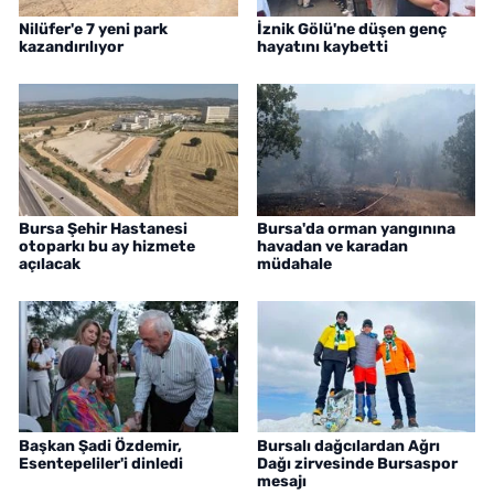
Nilüfer'e 7 yeni park
İznik Gölü'ne düşen genç
kazandırılıyor
hayatını kaybetti
Bursa Şehir Hastanesi
Bursa'da orman yangınına
otoparkı bu ay hizmete
havadan ve karadan
açılacak
müdahale
Başkan Şadi Özdemir,
Bursalı dağcılardan Ağrı
Esentepeliler'i dinledi
Dağı zirvesinde Bursaspor
mesajı