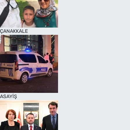
SAĞLIK
TV REHBERİ
ÇANAKKALE
ASAYİŞ