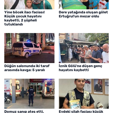
Yine böcek ilacı faciası!
Dere yatağında oluşan gölet
Küçük çocuk hayatını
Ertuğrul'un mezar oldu
kaybetti, 2 şüpheli
tutuklandı
Düğün salonunda iki taraf
İznik Gölü'ne düşen genç
arasında kavga: 5 yaralı
hayatını kaybetti
Domuz sanıp ateş etti,
Evdeki silah faciası küçük