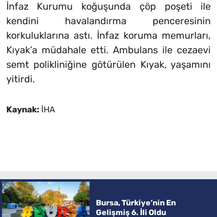
İnfaz Kurumu koğuşunda çöp poşeti ile
kendini havalandırma penceresinin
korkuluklarına astı. İnfaz koruma memurları,
Kıyak’a müdahale etti. Ambulans ile cezaevi
semt polikliniğine götürülen Kıyak, yaşamını
yitirdi.
Kaynak:
İHA
Bursa, Türkiye’nin En
Gelişmiş 6. İli Oldu