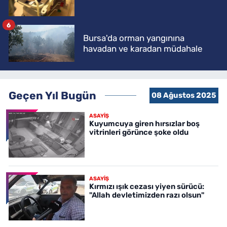
6
Bursa'da orman yangınına
havadan ve karadan müdahale
Geçen Yıl Bugün
08 Ağustos 2025
ASAYİŞ
Kuyumcuya giren hırsızlar boş
vitrinleri görünce şoke oldu
ASAYİŞ
Kırmızı ışık cezası yiyen sürücü:
"Allah devletimizden razı olsun"