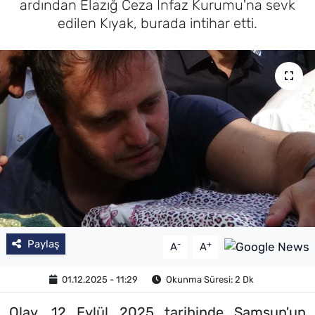
ardından Elazığ Ceza İnfaz Kurumu'na sevk
edilen Kıyak, burada intihar etti.
Paylaş
-
+
A
A
01.12.2025 - 11:29
Okunma Süresi: 2 Dk
Olay, 12 Eylül 2025 tarihinde Samsun'un