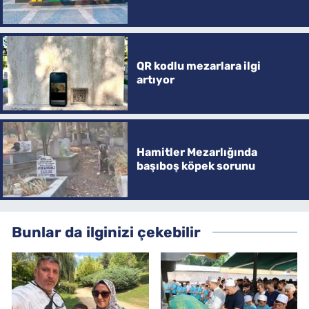
QR kodlu mezarlara ilgi
artıyor
Hamitler Mezarlığında
başıboş köpek sorunu
Bunlar da ilginizi çekebilir