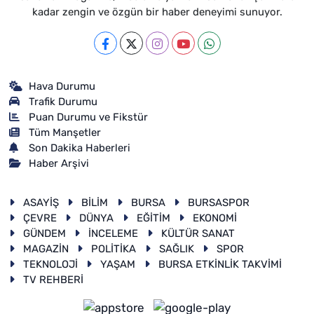
kadar zengin ve özgün bir haber deneyimi sunuyor.
Hava Durumu
Trafik Durumu
Puan Durumu ve Fikstür
Tüm Manşetler
Son Dakika Haberleri
Haber Arşivi
ASAYİŞ
BİLİM
BURSA
BURSASPOR
ÇEVRE
DÜNYA
EĞİTİM
EKONOMİ
GÜNDEM
İNCELEME
KÜLTÜR SANAT
MAGAZİN
POLİTİKA
SAĞLIK
SPOR
TEKNOLOJİ
YAŞAM
BURSA ETKİNLİK TAKVİMİ
TV REHBERİ