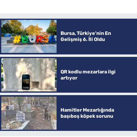
Bursa, Türkiye’nin En
Gelişmiş 6. İli Oldu
QR kodlu mezarlara ilgi
artıyor
Hamitler Mezarlığında
başıboş köpek sorunu