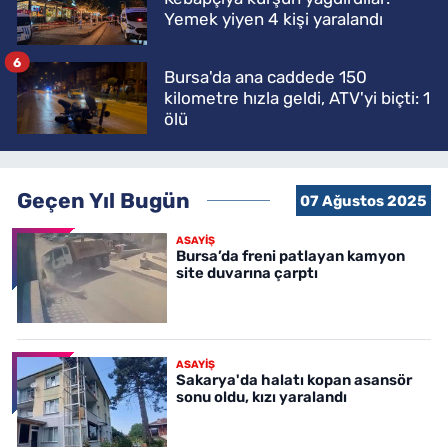
Yemek yiyen 4 kişi yaralandı
6
Bursa'da ana caddede 150
kilometre hızla geldi, ATV'yi biçti: 1
ölü
Geçen Yıl Bugün
07 Ağustos 2025
ASAYİŞ
Bursa’da freni patlayan kamyon
site duvarına çarptı
ASAYİŞ
Sakarya'da halatı kopan asansör
sonu oldu, kızı yaralandı