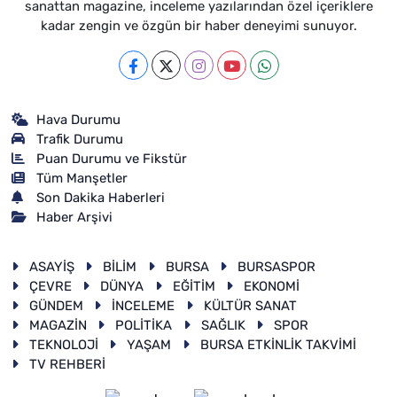
sanattan magazine, inceleme yazılarından özel içeriklere
kadar zengin ve özgün bir haber deneyimi sunuyor.
Hava Durumu
Trafik Durumu
Puan Durumu ve Fikstür
Tüm Manşetler
Son Dakika Haberleri
Haber Arşivi
ASAYİŞ
BİLİM
BURSA
BURSASPOR
ÇEVRE
DÜNYA
EĞİTİM
EKONOMİ
GÜNDEM
İNCELEME
KÜLTÜR SANAT
MAGAZİN
POLİTİKA
SAĞLIK
SPOR
TEKNOLOJİ
YAŞAM
BURSA ETKİNLİK TAKVİMİ
TV REHBERİ