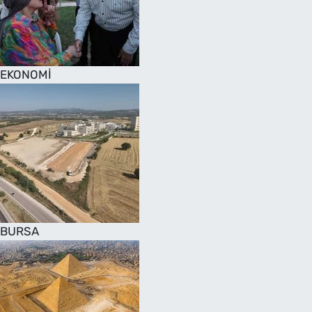
SAĞLIK
TV REHBERİ
EKONOMİ
BURSA