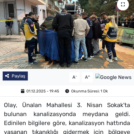
Paylaş
-
+
A
A
01.12.2025 - 19:45
Okunma Süresi: 1 Dk
Olay, Ünalan Mahallesi 3. Nisan Sokak'ta
bulunan kanalizasyonda meydana geldi.
Edinilen bilgilere göre, kanalizasyon hattında
yaşanan tıkanıklığı gidermek için bölgeye