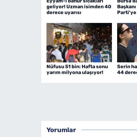
Eyyam-ı bahur sıcakları
Bursa'd
geliyor! Uzman isimden 40
Başkanı
derece uyarısı
Parti'ye
Nüfusu 51 bin: Hafta sonu
Serin ha
yarım milyona ulaşıyor!
44 dere
Yorumlar