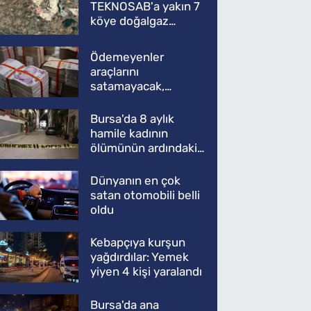
TEKNOSAB'a yakın 7
köye doğalgaz
müjdesi
Ödemeyenler
araçlarını
satamayacak,
kullanamayacak
Bursa'da 8 aylık
hamile kadının
ölümünün ardındaki
şok gerçek
Dünyanın en çok
satan otomobili belli
oldu
Kebapçıya kurşun
yağdırdılar: Yemek
yiyen 4 kişi yaralandı
Bursa'da ana