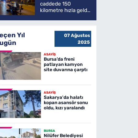
caddede 150
kilometre hızla geldi,
ATV'yi biçti: 1 ölü
eçen Yıl
07 Ağustos
ugün
2025
ASAYİŞ
Bursa’da freni
patlayan kamyon
site duvarına çarptı
ASAYİŞ
Sakarya'da halatı
kopan asansör sonu
oldu, kızı yaralandı
BURSA
Nilüfer Belediyesi