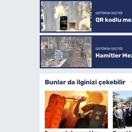
EDITÖRÜN SEÇTIĞI
QR kodlu mez
EDITÖRÜN SEÇTIĞI
Hamitler Me
Bunlar da ilginizi çekebilir