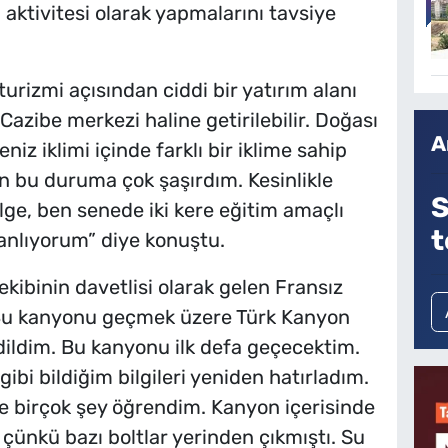
 aktivitesi olarak yapmalarını tavsiye
turizmi açısından ciddi bir yatırım alanı
Cazibe merkezi haline getirilebilir. Doğası
A
niz iklimi içinde farklı bir iklime sahip
n bu duruma çok şaşırdım. Kesinlikle
S
lge, ben senede iki kere eğitim amaçlı
t
anlıyorum” diye konuştu.
kibinin davetlisi olarak gelen Fransız
Bu kanyonu geçmek üzere Türk Kanyon
ildim. Bu kanyonu ilk defa geçecektim.
ibi bildiğim bilgileri yeniden hatırladım.
şte birçok şey öğrendim. Kanyon içerisinde
çünkü bazı boltlar yerinden çıkmıştı. Su