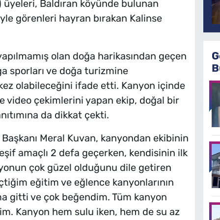
) üyeleri, Baldıran köyünde bulunan
iyle görenleri hayran bırakan Kalinse
G
 yapılmamış olan doğa harikasından geçen
B
ğa sporları ve doğa turizmine
kez olabileceğini ifade etti. Kanyon içinde
 video çekimlerini yapan ekip, doğal bir
nıtımına da dikkat çekti.
 Başkanı Meral Kuvan, kanyondan ekibinin
şif amaçlı 2 defa geçerken, kendisinin ilk
nyonun çok güzel olduğunu dile getiren
tiğim eğitim ve eğlence kanyonlarının
şuma gitti ve çok beğendim. Tüm kanyon
rim. Kanyon hem sulu iken, hem de su az