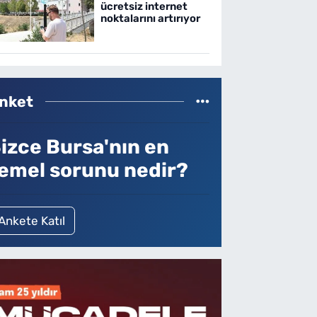
ücretsiz internet
noktalarını artırıyor
nket
izce Bursa'nın en
emel sorunu nedir?
Ankete Katıl