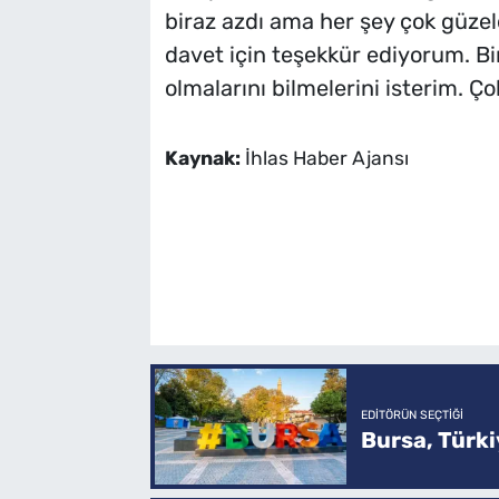
biraz azdı ama her şey çok güzeld
davet için teşekkür ediyorum. Bi
olmalarını bilmelerini isterim. Ço
Kaynak:
İhlas Haber Ajansı
EDITÖRÜN SEÇTIĞI
Bursa, Türkiy