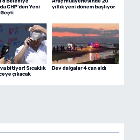
a 6 Belediye
Araç muayenesinde 20
 da CHP'den Yeni
yıllık yeni dönem başlıyor
 Geçti
va bitiyor! Sıcaklık
Dev dalgalar 4 can aldı
ceye çıkacak