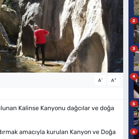
2
3
4
-
+
A
A
5
lunan Kalinse Kanyonu dağcılar ve doğa
ndırmak amacıyla kurulan Kanyon ve Doğa
6