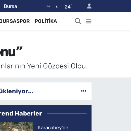
°
Bursa
24
BURSASPOR
POLİTİKA
onu”
larının Yeni Gözdesi Oldu.
ükleniyor...
rend Haberler
Karacabey'de