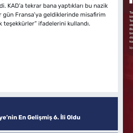
i. KAD’a tekrar bana yaptıkları bu nazik
r gün Fransa’ya geldiklerinde misafirim
k teşekkürler” ifadelerini kullandı.
e’nin En Gelişmiş 6. İli Oldu