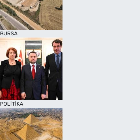
SAĞLIK
TV REHBERİ
BURSA
POLİTİKA