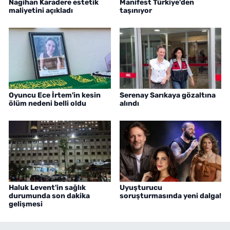
Nagihan Karadere estetik
Manifest Türkiye'den
maliyetini açıkladı
taşınıyor
Oyuncu Ece İrtem'in kesin
Serenay Sarıkaya gözaltına
ölüm nedeni belli oldu
alındı
Haluk Levent'in sağlık
Uyuşturucu
durumunda son dakika
soruşturmasında yeni dalga!
gelişmesi