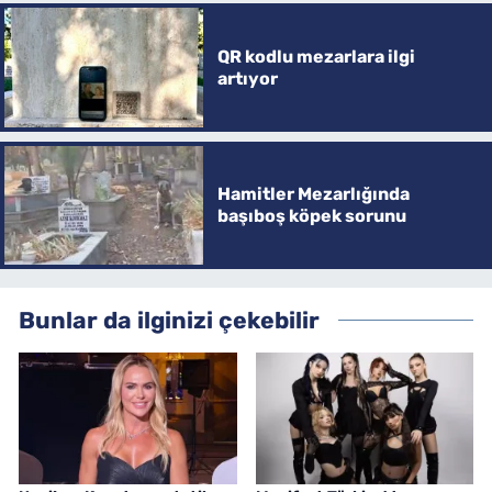
QR kodlu mezarlara ilgi
artıyor
Hamitler Mezarlığında
başıboş köpek sorunu
Bunlar da ilginizi çekebilir