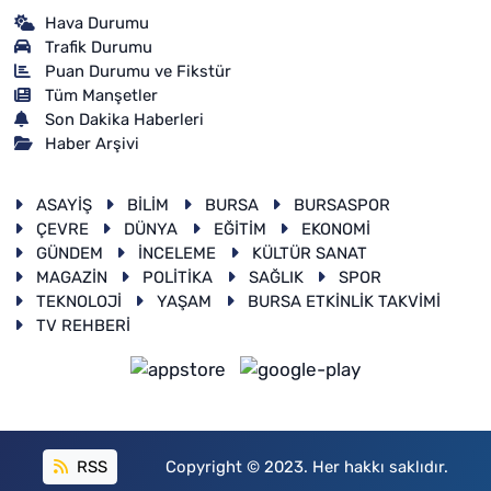
Hava Durumu
Trafik Durumu
Puan Durumu ve Fikstür
Tüm Manşetler
Son Dakika Haberleri
Haber Arşivi
ASAYİŞ
BİLİM
BURSA
BURSASPOR
ÇEVRE
DÜNYA
EĞİTİM
EKONOMİ
GÜNDEM
İNCELEME
KÜLTÜR SANAT
MAGAZİN
POLİTİKA
SAĞLIK
SPOR
TEKNOLOJİ
YAŞAM
BURSA ETKİNLİK TAKVİMİ
TV REHBERİ
RSS
Copyright © 2023. Her hakkı saklıdır.