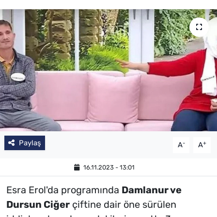
Paylaş
-
+
A
A
16.11.2023 - 13:01
Esra Erol'da programında
Damlanur ve
Dursun Ciğer
çiftine dair öne sürülen