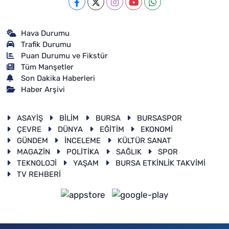
Hava Durumu
Trafik Durumu
Puan Durumu ve Fikstür
Tüm Manşetler
Son Dakika Haberleri
Haber Arşivi
ASAYİŞ
BİLİM
BURSA
BURSASPOR
ÇEVRE
DÜNYA
EĞİTİM
EKONOMİ
GÜNDEM
İNCELEME
KÜLTÜR SANAT
MAGAZİN
POLİTİKA
SAĞLIK
SPOR
TEKNOLOJİ
YAŞAM
BURSA ETKİNLİK TAKVİMİ
TV REHBERİ