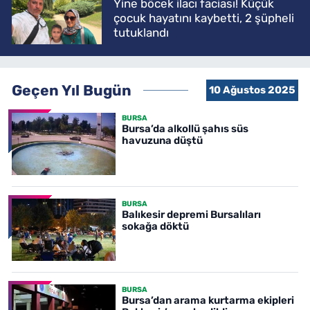
Yine böcek ilacı faciası! Küçük
çocuk hayatını kaybetti, 2 şüpheli
tutuklandı
Geçen Yıl Bugün
10 Ağustos 2025
BURSA
Bursa’da alkollü şahıs süs
havuzuna düştü
BURSA
Balıkesir depremi Bursalıları
sokağa döktü
BURSA
Bursa’dan arama kurtarma ekipleri