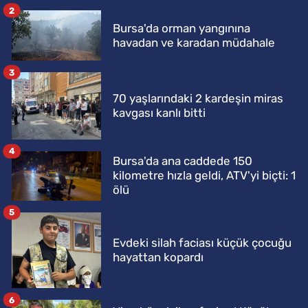
2
Bursa'da orman yangınına
havadan ve karadan müdahale
3
70 yaşlarındaki 2 kardeşin miras
kavgası kanlı bitti
4
Bursa'da ana caddede 150
kilometre hızla geldi, ATV'yi biçti: 1
ölü
5
Evdeki silah faciası küçük çocuğu
hayattan kopardı
6