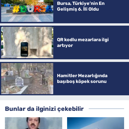
Bursa, Türkiye’nin En
Gelişmiş 6. İli Oldu
QR kodlu mezarlara ilgi
artıyor
Hamitler Mezarlığında
başıboş köpek sorunu
Bunlar da ilginizi çekebilir