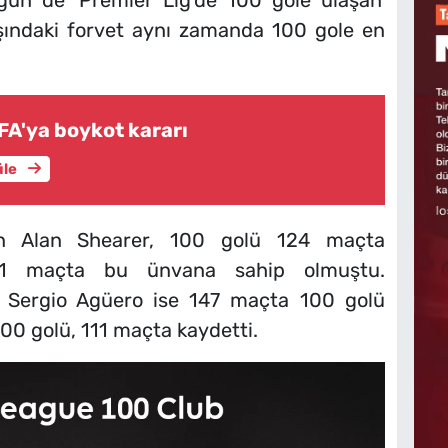
gün de 'Premier Lig'de 100 gole ulaşan'
aşındaki forvet aynı zamanda 100 gole en
FA'ya boykot kararı
üle
lan Alan Shearer, 100 golü 124 maçta
41 maçta bu ünvana sahip olmuştu.
zı Sergio Agüero ise 147 maçta 100 golü
100 golü, 111 maçta kaydetti.