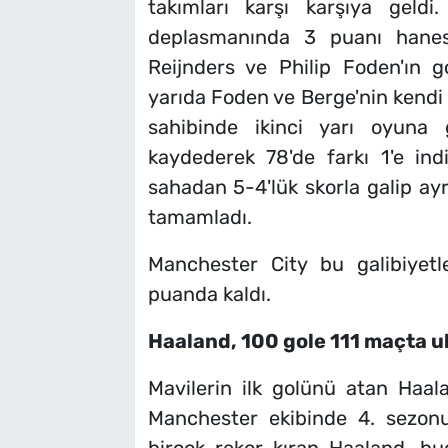
takımları karşı karşıya geldi
deplasmanında 3 puanı hanesin
Reijnders ve Philip Foden'ın g
yarıda Foden ve Berge'nin kendi k
sahibinde ikinci yarı oyuna
kaydederek 78'de farkı 1'e in
sahadan 5-4'lük skorla galip ayrı
tamamladı.
Manchester City bu galibiyetl
puanda kaldı.
Haaland, 100 gole 111 maçta ul
Mavilerin ilk golünü atan Haal
Manchester ekibinde 4. sezon