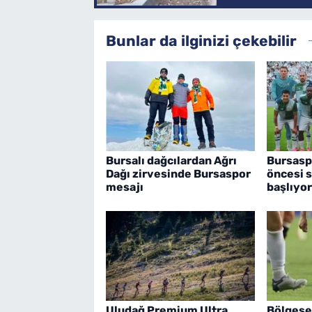
Bunlar da ilginizi çekebilir
Bursalı dağcılardan Ağrı
Bursasp
Dağı zirvesinde Bursaspor
öncesi s
mesajı
başlıyor
Uludağ Premium Ultra
Bölgese