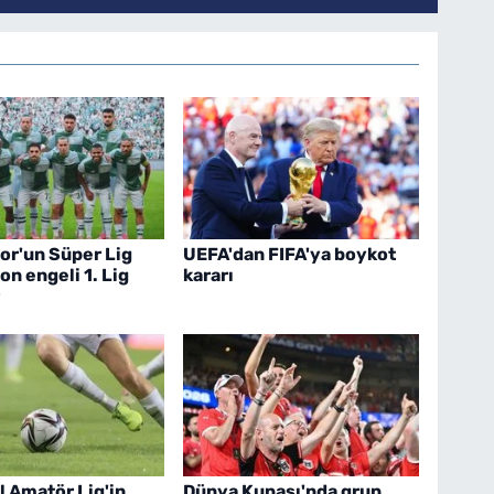
or'un Süper Lig
UEFA'dan FIFA'ya boykot
on engeli 1. Lig
kararı
l Amatör Lig'in
Dünya Kupası'nda grup