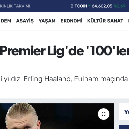
KİNLİK TAKVİMİ
DOLAR
47,5986
%0.06
EURO
55,0700
%0.1
NDEM
ASAYİŞ
YAŞAM
EKONOMİ
KÜLTÜR SANAT
STERLİN
64,2438
%0.21
GRAM ALTIN
6513.94
%0.32
 Premier Lig'de '100'le
BİST100
13.768
%48
BITCOIN
64.602,05
%0.69
 yıldızı Erling Haaland, Fulham maçında 
Y