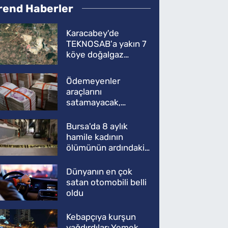
rend Haberler
Karacabey'de
TEKNOSAB'a yakın 7
köye doğalgaz
müjdesi
Ödemeyenler
araçlarını
satamayacak,
kullanamayacak
Bursa'da 8 aylık
hamile kadının
ölümünün ardındaki
şok gerçek
Dünyanın en çok
satan otomobili belli
oldu
Kebapçıya kurşun
yağdırdılar: Yemek