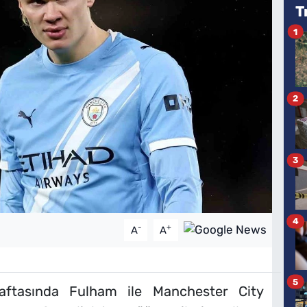
T
1
2
3
4
-
+
A
A
5
 haftasında Fulham ile Manchester City