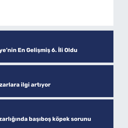
e’nin En Gelişmiş 6. İli Oldu
arlara ilgi artıyor
zarlığında başıboş köpek sorunu