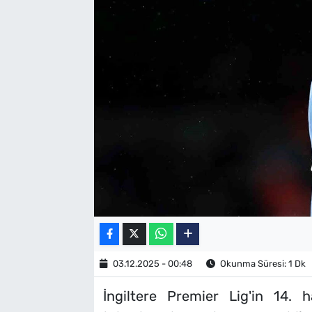
SAĞLIK
TV REHBERİ
03.12.2025 - 00:48
Okunma Süresi: 1 Dk
İngiltere Premier Lig'in 14.