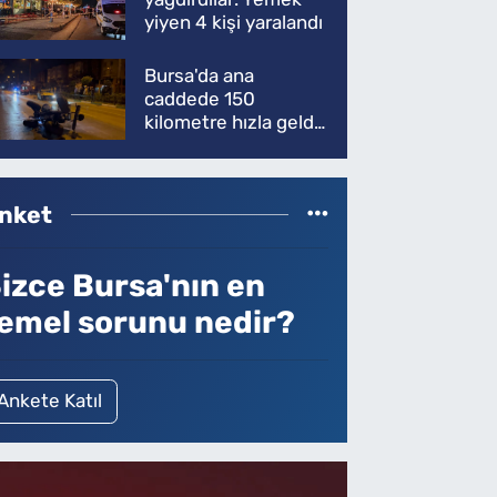
yiyen 4 kişi yaralandı
Bursa'da ana
caddede 150
kilometre hızla geldi,
ATV'yi biçti: 1 ölü
nket
izce Bursa'nın en
emel sorunu nedir?
Ankete Katıl