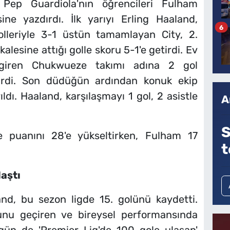
. Pep Guardiola'nın öğrencileri Fulham
e yazdırdı. İlk yarıyı Erling Haaland,
6
olleriyle 3-1 üstün tamamlayan City, 2.
alesine attığı golle skoru 5-1'e getirdi. Ev
 giren Chukwueze takımı adına 2 gol
dirdi. Son düdüğün ardından konuk ekip
ldı. Haaland, karşılaşmayı 1 gol, 2 asistle
A
S
e puanını 28'e yükseltirken, Fulham 17
t
aştı
and, bu sezon ligde 15. golünü kaydetti.
unu geçiren ve bireysel performansında