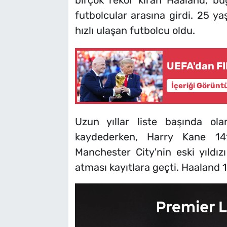
birçok rekor kıran Haaland, bu
futbolcular arasına girdi. 25 y
hızlı ulaşan futbolcu oldu.
UEFA'dan FI
İçeriği Görünt
Uzun yıllar liste başında o
kaydederken, Harry Kane 1
Manchester City'nin eski yıldı
atması kayıtlara geçti. Haaland 