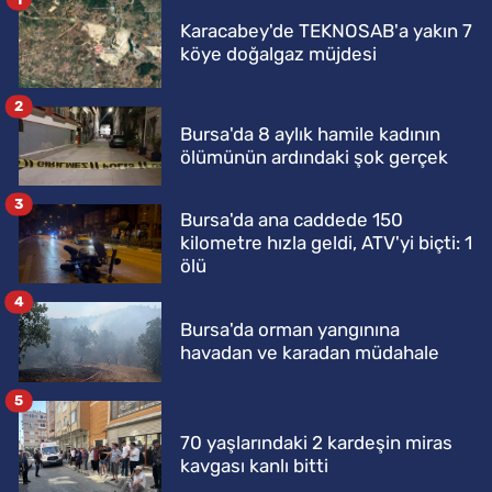
Karacabey'de TEKNOSAB'a yakın 7
köye doğalgaz müjdesi
2
Bursa'da 8 aylık hamile kadının
ölümünün ardındaki şok gerçek
3
Bursa'da ana caddede 150
kilometre hızla geldi, ATV'yi biçti: 1
ölü
4
Bursa'da orman yangınına
havadan ve karadan müdahale
5
70 yaşlarındaki 2 kardeşin miras
kavgası kanlı bitti