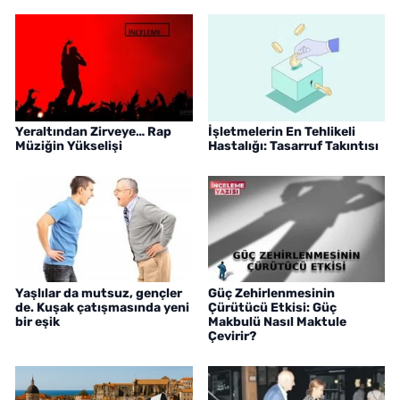
Yeraltından Zirveye… Rap
İşletmelerin En Tehlikeli
Müziğin Yükselişi
Hastalığı: Tasarruf Takıntısı
Yaşlılar da mutsuz, gençler
Güç Zehirlenmesinin
de. Kuşak çatışmasında yeni
Çürütücü Etkisi: Güç
bir eşik
Makbulü Nasıl Maktule
Çevirir?