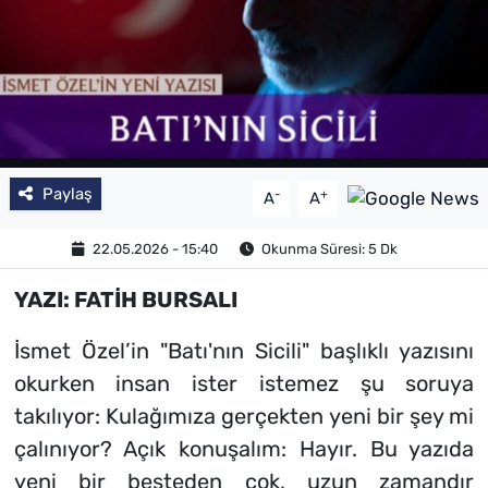
SAĞLIK
TV REHBERİ
Paylaş
-
+
A
A
22.05.2026 - 15:40
Okunma Süresi: 5 Dk
YAZI: FATİH BURSALI
İsmet Özel’in "Batı'nın Sicili" başlıklı yazısını
okurken insan ister istemez şu soruya
takılıyor: Kulağımıza gerçekten yeni bir şey mi
çalınıyor? Açık konuşalım: Hayır. Bu yazıda
yeni bir besteden çok, uzun zamandır