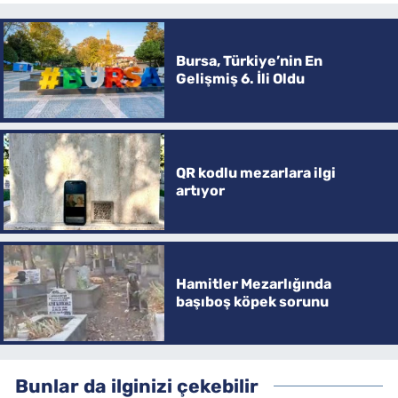
Bursa, Türkiye’nin En
Gelişmiş 6. İli Oldu
QR kodlu mezarlara ilgi
artıyor
Hamitler Mezarlığında
başıboş köpek sorunu
Bunlar da ilginizi çekebilir