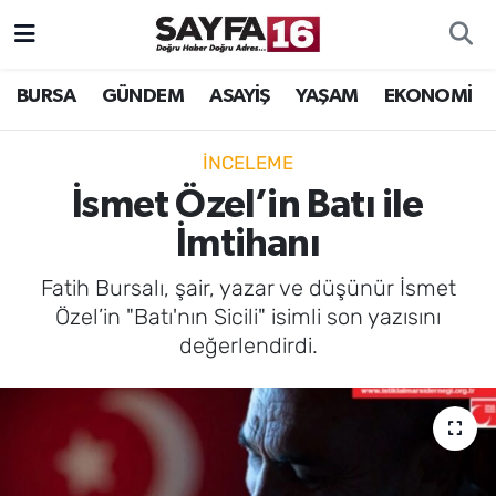
ÖZEL HABER
Hava Durumu
BURSA
GÜNDEM
ASAYİŞ
YAŞAM
EKONOMİ
İNCELEME
Trafik Durumu
İNCELEME
MAGAZİN
TFF 2.Lig Beyaz Grup Puan Durumu ve Fikstür
İsmet Özel’in Batı ile
İmtihanı
BİLİM
Tüm Manşetler
Fatih Bursalı, şair, yazar ve düşünür İsmet
DÜNYA
Son Dakika Haberleri
Özel’in "Batı'nın Sicili" isimli son yazısını
değerlendirdi.
TEKNOLOJİ
Haber Arşivi
SPOR
EĞİTİM