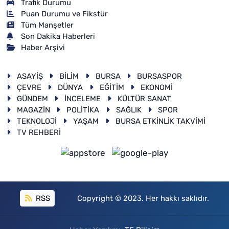
Trafik Durumu
Puan Durumu ve Fikstür
Tüm Manşetler
Son Dakika Haberleri
Haber Arşivi
ASAYİŞ
BİLİM
BURSA
BURSASPOR
ÇEVRE
DÜNYA
EĞİTİM
EKONOMİ
GÜNDEM
İNCELEME
KÜLTÜR SANAT
MAGAZİN
POLİTİKA
SAĞLIK
SPOR
TEKNOLOJİ
YAŞAM
BURSA ETKİNLİK TAKVİMİ
TV REHBERİ
RSS
Copyright © 2023. Her hakkı saklıdır.