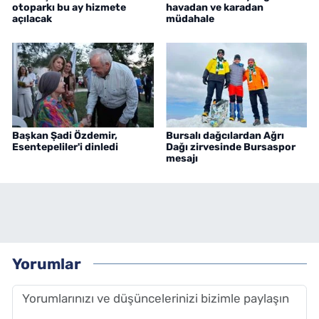
otoparkı bu ay hizmete
havadan ve karadan
açılacak
müdahale
Başkan Şadi Özdemir,
Bursalı dağcılardan Ağrı
Esentepeliler'i dinledi
Dağı zirvesinde Bursaspor
mesajı
Yorumlar