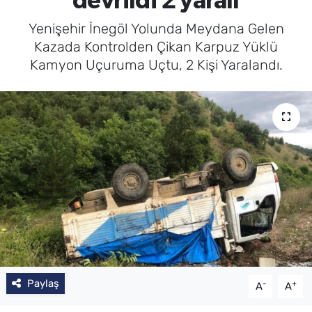
devrildi 2 yaralı
Yenişehir İnegöl Yolunda Meydana Gelen
Kazada Kontrolden Çikan Karpuz Yüklü
Kamyon Uçuruma Uçtu, 2 Kişi Yaralandı.
Paylaş
-
+
A
A