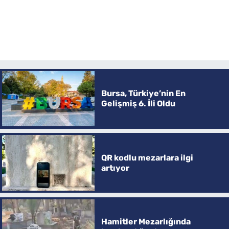
Bursa, Türkiye’nin En
Gelişmiş 6. İli Oldu
QR kodlu mezarlara ilgi
artıyor
Hamitler Mezarlığında