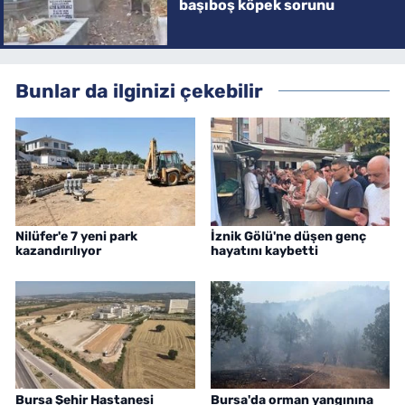
başıboş köpek sorunu
Bunlar da ilginizi çekebilir
Nilüfer'e 7 yeni park
İznik Gölü'ne düşen genç
kazandırılıyor
hayatını kaybetti
Bursa Şehir Hastanesi
Bursa'da orman yangınına