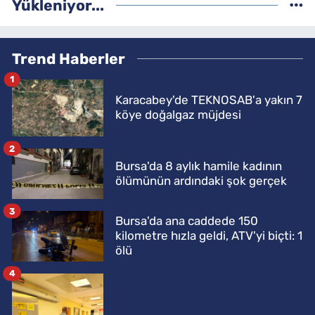
Yükleniyor...
Trend Haberler
1
Karacabey'de TEKNOSAB'a yakın 7
köye doğalgaz müjdesi
2
Bursa'da 8 aylık hamile kadının
ölümünün ardındaki şok gerçek
3
Bursa'da ana caddede 150
kilometre hızla geldi, ATV'yi biçti: 1
ölü
4