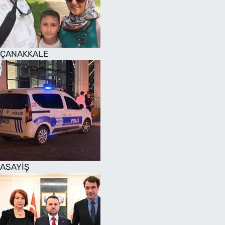
SAĞLIK
TV REHBERİ
ÇANAKKALE
ASAYİŞ