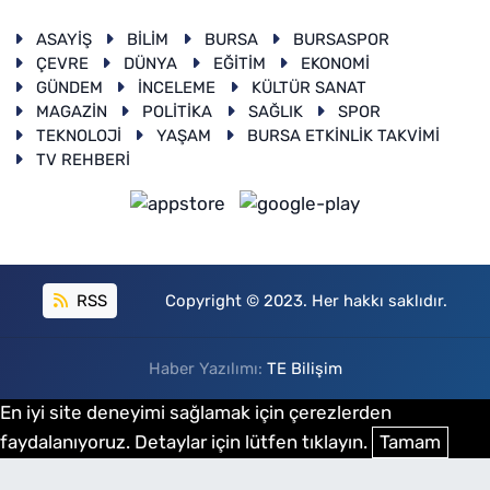
ASAYİŞ
BİLİM
BURSA
BURSASPOR
ÇEVRE
DÜNYA
EĞİTİM
EKONOMİ
GÜNDEM
İNCELEME
KÜLTÜR SANAT
MAGAZİN
POLİTİKA
SAĞLIK
SPOR
TEKNOLOJİ
YAŞAM
BURSA ETKİNLİK TAKVİMİ
TV REHBERİ
RSS
Copyright © 2023. Her hakkı saklıdır.
Haber Yazılımı:
TE Bilişim
En iyi site deneyimi sağlamak için çerezlerden
faydalanıyoruz. Detaylar için lütfen tıklayın.
Tamam