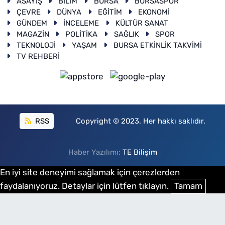
ASAYİŞ
BİLİM
BURSA
BURSASPOR
ÇEVRE
DÜNYA
EĞİTİM
EKONOMİ
GÜNDEM
İNCELEME
KÜLTÜR SANAT
MAGAZİN
POLİTİKA
SAĞLIK
SPOR
TEKNOLOJİ
YAŞAM
BURSA ETKİNLİK TAKVİMİ
TV REHBERİ
RSS
Copyright © 2023. Her hakkı saklıdır.
Haber Yazılımı:
TE Bilişim
En iyi site deneyimi sağlamak için çerezlerden
faydalanıyoruz. Detaylar için lütfen tıklayın.
Tamam