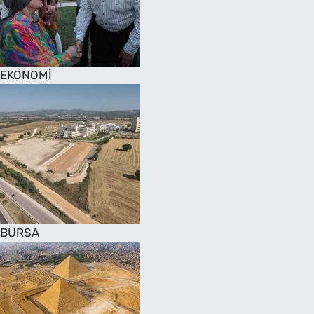
SAĞLIK
TV REHBERİ
EKONOMİ
BURSA