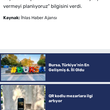
vermeyi planlıyoruz" bilgisini verdi.
Kaynak:
İhlas Haber Ajansı
Bursa, Türkiye’nin En
Gelişmiş 6. İli Oldu
QR kodlu mezarlara ilgi
artıyor