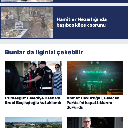
Hamitler Mezarlığında
başıboş köpek sorunu
Bunlar da ilginizi çekebilir
Etimesgut Belediye Başkanı
Ahmet Davutoğlu, Gelecek
Erdal Beşikçioğlu tutuklandı
Partisi'ni kapattıklarını
duyurdu