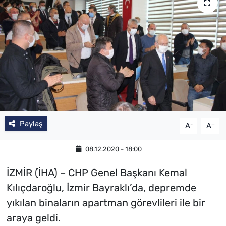
Paylaş
-
+
A
A
08.12.2020 - 18:00
İZMİR (İHA) – CHP Genel Başkanı Kemal
Kılıçdaroğlu, İzmir Bayraklı’da, depremde
yıkılan binaların apartman görevlileri ile bir
araya geldi.