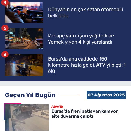
4
Dünyanın en çok satan otomobili
belli oldu
5
Kebapçıya kurşun yağdırdılar:
Yemek yiyen 4 kişi yaralandı
6
Bursa'da ana caddede 150
kilometre hızla geldi, ATV'yi biçti: 1
ölü
Geçen Yıl Bugün
07 Ağustos 2025
ASAYİŞ
Bursa’da freni patlayan kamyon
site duvarına çarptı