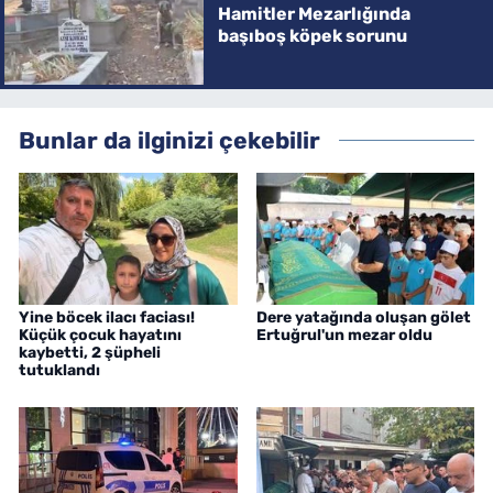
Hamitler Mezarlığında
başıboş köpek sorunu
Bunlar da ilginizi çekebilir
Yine böcek ilacı faciası!
Dere yatağında oluşan gölet
Küçük çocuk hayatını
Ertuğrul'un mezar oldu
kaybetti, 2 şüpheli
tutuklandı