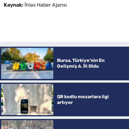
Kaynak:
İhlas Haber Ajansı
Bursa, Türkiye’nin En
Gelişmiş 6. İli Oldu
QR kodlu mezarlara ilgi
artıyor