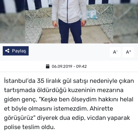
Paylaş
-
+
A
A
06.09.2019 - 09:42
İstanbul’da 35 liralık gül satışı nedeniyle çıkan
tartışmada öldürdüğü kuzeninin mezarına
giden genç, "Keşke ben ölseydim hakkını helal
et böyle olmasını istemezdim. Ahirette
görüşürüz" diyerek dua edip, vicdan yaparak
polise teslim oldu.