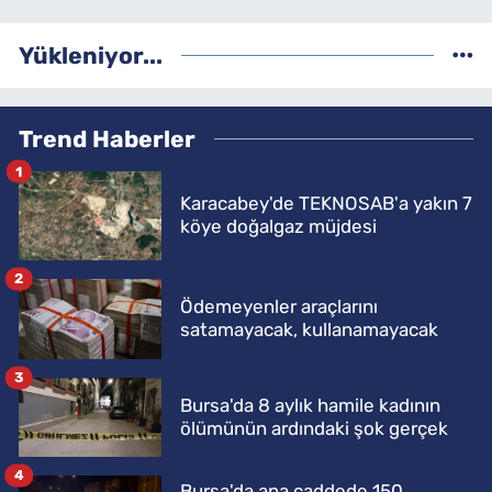
Yükleniyor...
Trend Haberler
1
Karacabey'de TEKNOSAB'a yakın 7
köye doğalgaz müjdesi
2
Ödemeyenler araçlarını
satamayacak, kullanamayacak
3
Bursa'da 8 aylık hamile kadının
ölümünün ardındaki şok gerçek
4
Bursa'da ana caddede 150