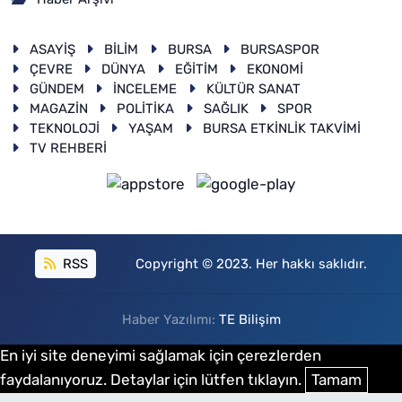
ASAYİŞ
BİLİM
BURSA
BURSASPOR
ÇEVRE
DÜNYA
EĞİTİM
EKONOMİ
GÜNDEM
İNCELEME
KÜLTÜR SANAT
MAGAZİN
POLİTİKA
SAĞLIK
SPOR
TEKNOLOJİ
YAŞAM
BURSA ETKİNLİK TAKVİMİ
TV REHBERİ
RSS
Copyright © 2023. Her hakkı saklıdır.
Haber Yazılımı:
TE Bilişim
En iyi site deneyimi sağlamak için çerezlerden
faydalanıyoruz. Detaylar için lütfen tıklayın.
Tamam