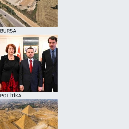
SAĞLIK
TV REHBERİ
BURSA
POLİTİKA