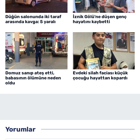
Düğün salonunda iki taraf
İznik Gölü'ne düşen genç
arasında kavga: 5 yaralı
hayatını kaybetti
Domuz sanıp ateş etti,
Evdeki silah faciası küçük
babasının ölümüne neden
çocuğu hayattan kopardı
oldu
Yorumlar