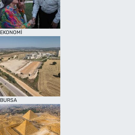
SAĞLIK
TV REHBERİ
EKONOMİ
BURSA