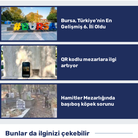
Bursa, Türkiye’nin En
Gelişmiş 6. İli Oldu
QR kodlu mezarlara ilgi
artıyor
Hamitler Mezarlığında
başıboş köpek sorunu
Bunlar da ilginizi çekebilir