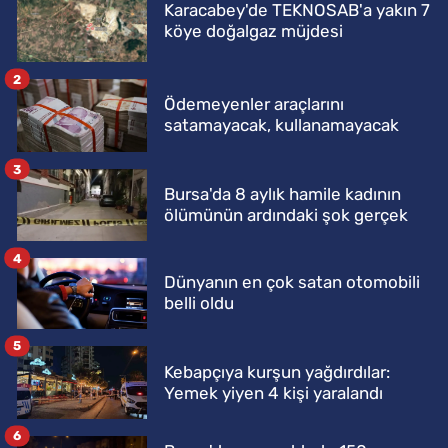
Karacabey'de TEKNOSAB'a yakın 7
köye doğalgaz müjdesi
2
Ödemeyenler araçlarını
satamayacak, kullanamayacak
3
Bursa'da 8 aylık hamile kadının
ölümünün ardındaki şok gerçek
4
Dünyanın en çok satan otomobili
belli oldu
5
Kebapçıya kurşun yağdırdılar:
Yemek yiyen 4 kişi yaralandı
6