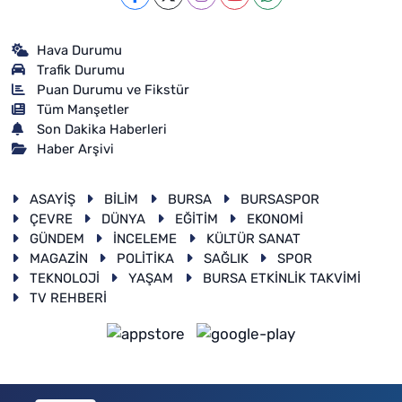
Hava Durumu
Trafik Durumu
Puan Durumu ve Fikstür
Tüm Manşetler
Son Dakika Haberleri
Haber Arşivi
ASAYİŞ
BİLİM
BURSA
BURSASPOR
ÇEVRE
DÜNYA
EĞİTİM
EKONOMİ
GÜNDEM
İNCELEME
KÜLTÜR SANAT
MAGAZİN
POLİTİKA
SAĞLIK
SPOR
TEKNOLOJİ
YAŞAM
BURSA ETKİNLİK TAKVİMİ
TV REHBERİ