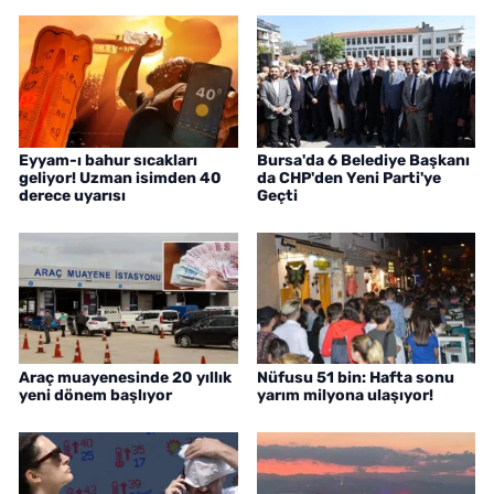
Eyyam-ı bahur sıcakları
Bursa'da 6 Belediye Başkanı
geliyor! Uzman isimden 40
da CHP'den Yeni Parti'ye
derece uyarısı
Geçti
Araç muayenesinde 20 yıllık
Nüfusu 51 bin: Hafta sonu
yeni dönem başlıyor
yarım milyona ulaşıyor!