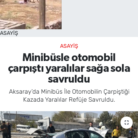
SAĞLIK
TV REHBERİ
ASAYİŞ
ASAYİŞ
Minibüsle otomobil
çarpıştı yaralılar sağa sola
savruldu
Aksaray’da Minibüs İle Otomobilin Çarpiştiği
Kazada Yaralılar Refüje Savruldu.