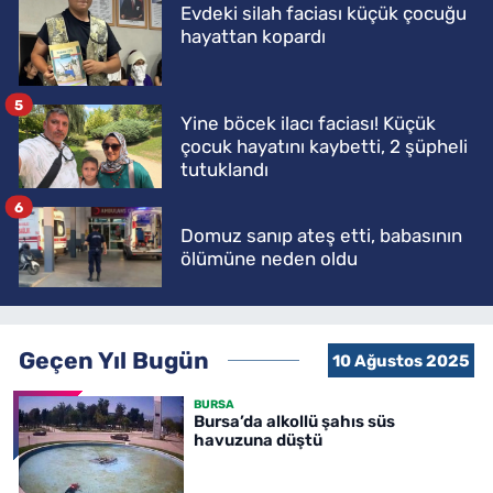
Evdeki silah faciası küçük çocuğu
hayattan kopardı
5
Yine böcek ilacı faciası! Küçük
çocuk hayatını kaybetti, 2 şüpheli
tutuklandı
6
Domuz sanıp ateş etti, babasının
ölümüne neden oldu
Geçen Yıl Bugün
10 Ağustos 2025
BURSA
Bursa’da alkollü şahıs süs
havuzuna düştü