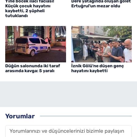
Yine böcek ilacı faciası!
Dere yatağında oluşan gölet
Küçük çocuk hayatını
Ertuğrul'un mezar oldu
kaybetti, 2 şüpheli
tutuklandı
Düğün salonunda iki taraf
İznik Gölü'ne düşen genç
arasında kavga: 5 yaralı
hayatını kaybetti
Yorumlar