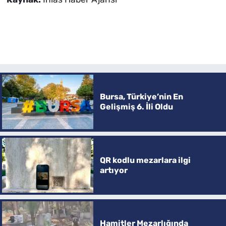
Bursa, Türkiye’nin En
Gelişmiş 6. İli Oldu
QR kodlu mezarlara ilgi
artıyor
Hamitler Mezarlığında