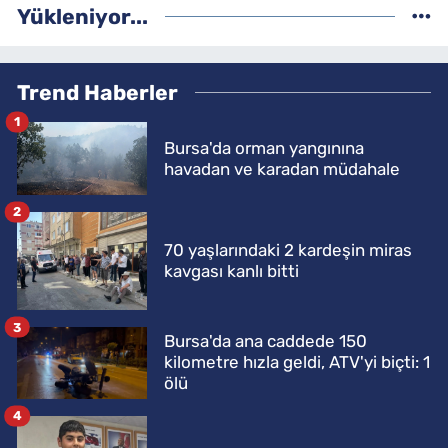
Yükleniyor...
Trend Haberler
1
Bursa'da orman yangınına
havadan ve karadan müdahale
2
70 yaşlarındaki 2 kardeşin miras
kavgası kanlı bitti
3
Bursa'da ana caddede 150
kilometre hızla geldi, ATV'yi biçti: 1
ölü
4