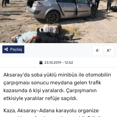
Paylaş
-
+
A
A
23.10.2019 - 12:52
Aksaray’da soba yüklü minibüs ile otomobilin
çarpışması sonucu meydana gelen trafik
kazasında 6 kişi yaralardı. Çarpışmanın
etkisiyle yaralılar refüje saçıldı.
Kaza, Aksaray-Adana karayolu organize