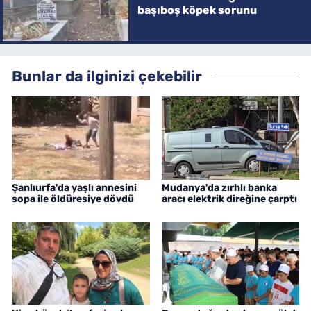
başıboş köpek sorunu
Bunlar da ilginizi çekebilir
Şanlıurfa'da yaşlı annesini
Mudanya'da zırhlı banka
sopa ile öldüresiye dövdü
aracı elektrik direğine çarptı