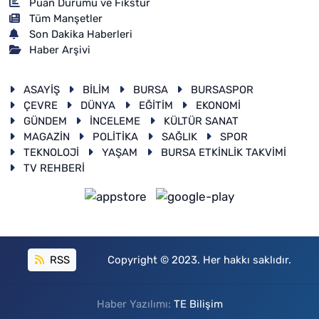
Puan Durumu ve Fikstür
Tüm Manşetler
Son Dakika Haberleri
Haber Arşivi
ASAYİŞ
BİLİM
BURSA
BURSASPOR
ÇEVRE
DÜNYA
EĞİTİM
EKONOMİ
GÜNDEM
İNCELEME
KÜLTÜR SANAT
MAGAZİN
POLİTİKA
SAĞLIK
SPOR
TEKNOLOJİ
YAŞAM
BURSA ETKİNLİK TAKVİMİ
TV REHBERİ
RSS
Copyright © 2023. Her hakkı saklıdır.
Haber Yazılımı:
TE Bilişim