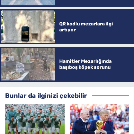
QR kodlu mezarlara ilgi
artıyor
Hamitler Mezarlığında
başıboş köpek sorunu
Bunlar da ilginizi çekebilir