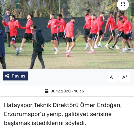
Paylaş
-
+
A
A
08.12.2020 - 18:35
Hatayspor Teknik Direktörü Ömer Erdoğan,
Erzurumspor’u yenip, galibiyet serisine
başlamak istediklerini söyledi.