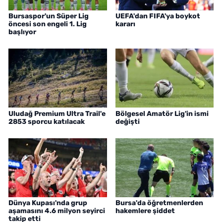
Bursaspor'un Süper Lig
UEFA'dan FIFA'ya boykot
öncesi son engeli 1. Lig
kararı
başlıyor
Uludağ Premium Ultra Trail'e
Bölgesel Amatör Lig'in ismi
2853 sporcu katılacak
değişti
Dünya Kupası'nda grup
Bursa'da öğretmenlerden
aşamasını 4.6 milyon seyirci
hakemlere şiddet
takip etti