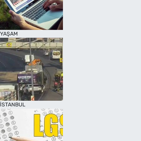
SAĞLIK
TV REHBERİ
YAŞAM
İSTANBUL