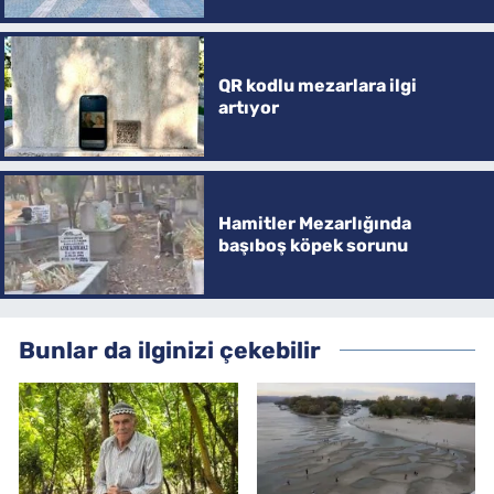
QR kodlu mezarlara ilgi
artıyor
Hamitler Mezarlığında
başıboş köpek sorunu
Bunlar da ilginizi çekebilir