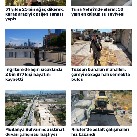
31 yılda 25 bin ağaç dikerek,
Tuna Nehri'nde alarm: 50
kurak araziyi oksijen sahası
yılın en düşük su seviyesi
yaptı
İngiltere'de aşırı sıcaklarda
Tozdan bunalan mahalleli,
2 bin 877 kişi hayatını
çareyi sokağa halı sermekte
kaybetti
buldu
Mudanya Bulvarı'nda istinat
Nilüfer'de asfalt çalışmaları
duvarı çalışması başlıyor
hız kazandı