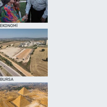
SAĞLIK
TV REHBERİ
EKONOMİ
BURSA