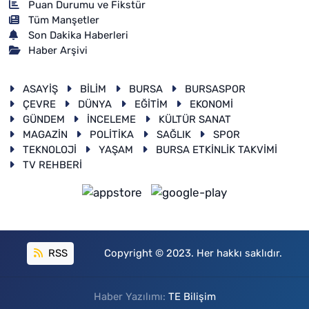
Puan Durumu ve Fikstür
Tüm Manşetler
Son Dakika Haberleri
Haber Arşivi
ASAYİŞ
BİLİM
BURSA
BURSASPOR
ÇEVRE
DÜNYA
EĞİTİM
EKONOMİ
GÜNDEM
İNCELEME
KÜLTÜR SANAT
MAGAZİN
POLİTİKA
SAĞLIK
SPOR
TEKNOLOJİ
YAŞAM
BURSA ETKİNLİK TAKVİMİ
TV REHBERİ
RSS
Copyright © 2023. Her hakkı saklıdır.
Haber Yazılımı:
TE Bilişim