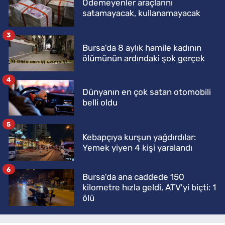
Ödemeyenler araçlarını
satamayacak, kullanamayacak
3
Bursa'da 8 aylık hamile kadının
ölümünün ardındaki şok gerçek
4
Dünyanın en çok satan otomobili
belli oldu
5
Kebapçıya kurşun yağdırdılar:
Yemek yiyen 4 kişi yaralandı
6
Bursa'da ana caddede 150
kilometre hızla geldi, ATV'yi biçti: 1
ölü