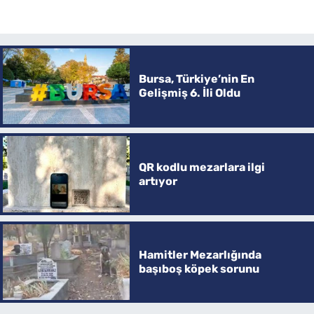
Bursa, Türkiye’nin En
Gelişmiş 6. İli Oldu
QR kodlu mezarlara ilgi
artıyor
Hamitler Mezarlığında
başıboş köpek sorunu