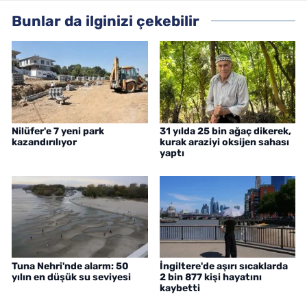
Bunlar da ilginizi çekebilir
Nilüfer'e 7 yeni park
31 yılda 25 bin ağaç dikerek,
kazandırılıyor
kurak araziyi oksijen sahası
yaptı
Tuna Nehri'nde alarm: 50
İngiltere'de aşırı sıcaklarda
yılın en düşük su seviyesi
2 bin 877 kişi hayatını
kaybetti