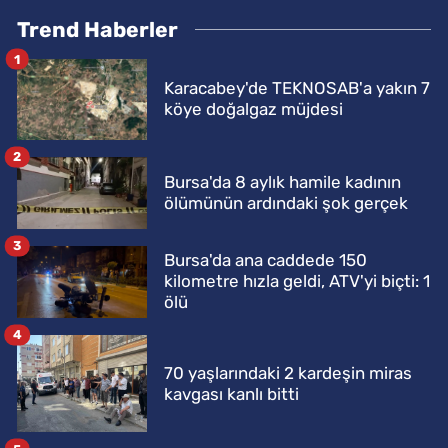
Trend Haberler
1
Karacabey'de TEKNOSAB'a yakın 7
köye doğalgaz müjdesi
2
Bursa'da 8 aylık hamile kadının
ölümünün ardındaki şok gerçek
3
Bursa'da ana caddede 150
kilometre hızla geldi, ATV'yi biçti: 1
ölü
4
70 yaşlarındaki 2 kardeşin miras
kavgası kanlı bitti