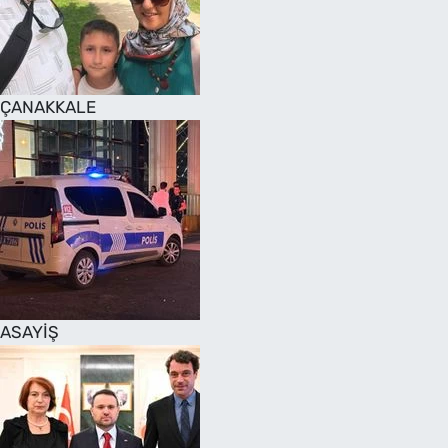
SAĞLIK
TV REHBERİ
ÇANAKKALE
ASAYİŞ