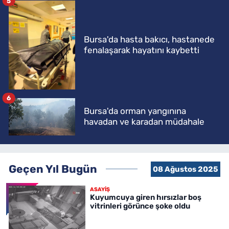
5
Bursa'da hasta bakıcı, hastanede
fenalaşarak hayatını kaybetti
6
Bursa'da orman yangınına
havadan ve karadan müdahale
Geçen Yıl Bugün
08 Ağustos 2025
ASAYİŞ
Kuyumcuya giren hırsızlar boş
vitrinleri görünce şoke oldu