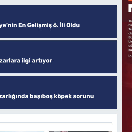
e’nin En Gelişmiş 6. İli Oldu
arlara ilgi artıyor
zarlığında başıboş köpek sorunu