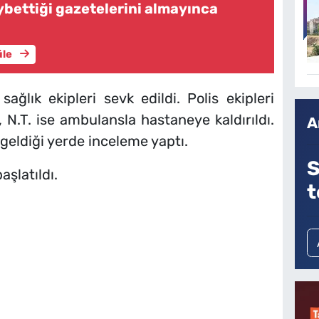
ybettiği gazetelerini almayınca
üle
ağlık ekipleri sevk edildi. Polis ekipleri
 N.T. ise ambulansla hastaneye kaldırıldı.
A
 geldiği yerde inceleme yaptı.
S
aşlatıldı.
t