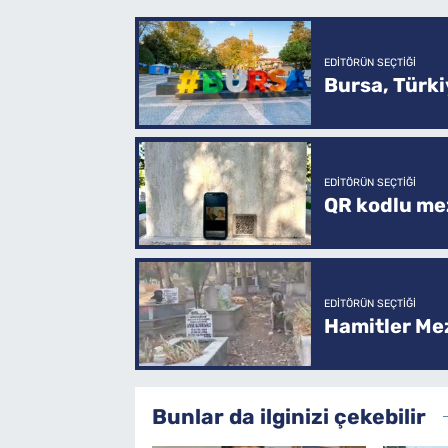
EDITÖRÜN SEÇTIĞI
Bursa, Türkiy
EDITÖRÜN SEÇTIĞI
QR kodlu mez
EDITÖRÜN SEÇTIĞI
Hamitler Me
Bunlar da ilginizi çekebilir