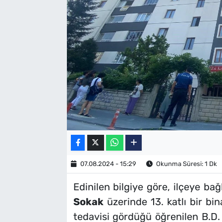
SAĞLIK
TV REHBERİ
07.08.2024 - 15:29
Okunma Süresi: 1 Dk
Edinilen bilgiye göre, ilçeye bağ
Sokak
üzerinde 13. katlı bir b
tedavisi gördüğü öğrenilen B.D. 