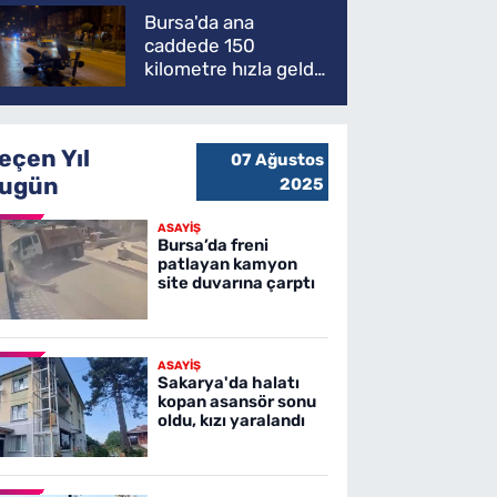
Bursa'da ana
caddede 150
kilometre hızla geldi,
ATV'yi biçti: 1 ölü
eçen Yıl
07 Ağustos
ugün
2025
ASAYİŞ
Bursa’da freni
patlayan kamyon
site duvarına çarptı
ASAYİŞ
Sakarya'da halatı
kopan asansör sonu
oldu, kızı yaralandı