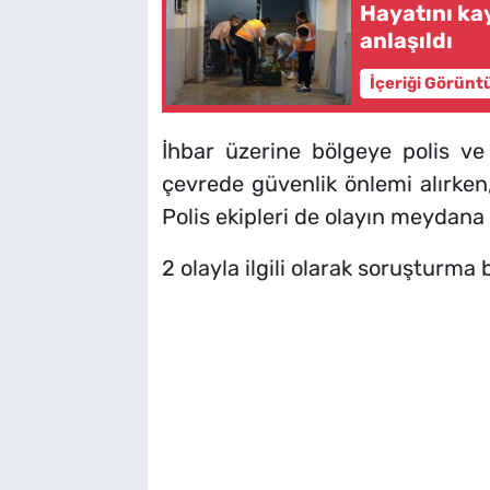
Hayatını ka
anlaşıldı
İçeriği Görünt
İhbar üzerine bölgeye polis ve s
çevrede güvenlik önlemi alırken,
Polis ekipleri de olayın meydana
2 olayla ilgili olarak soruşturma b