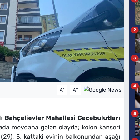
2
3
4
-
+
A
A
5
lı
Bahçelievler Mahallesi Gecebulutları
inada meydana gelen olayda; kolon kanseri
(29), 5. kattaki evinin balkonundan aşağı