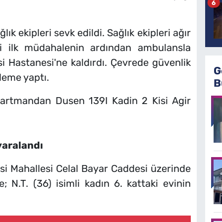
6
ık ekipleri sevk edildi. Sağlık ekipleri ağır
eki ilk müdahalenin ardından ambulansla
si Hastanesi'ne kaldırdı. Çevrede güvenlik
G
eleme yaptı.
B
 yaralandı
si Mahallesi Celal Bayar Caddesi üzerinde
 N.T. (36) isimli kadın 6. kattaki evinin