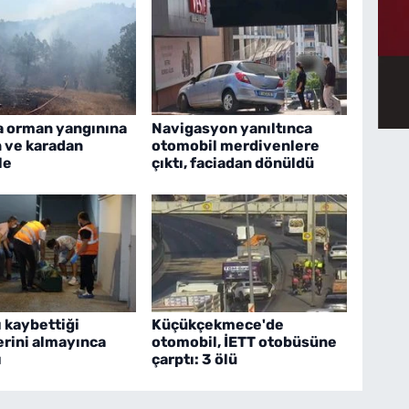
a orman yangınına
Navigasyon yanıltınca
 ve karadan
otomobil merdivenlere
le
çıktı, faciadan dönüldü
 kaybettiği
Küçükçekmece'de
erini almayınca
otomobil, İETT otobüsüne
ı
çarptı: 3 ölü