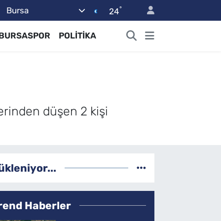
°
Bursa
24
BURSASPOR
POLİTİKA
lerinden düşen 2 kişi
ükleniyor...
rend Haberler