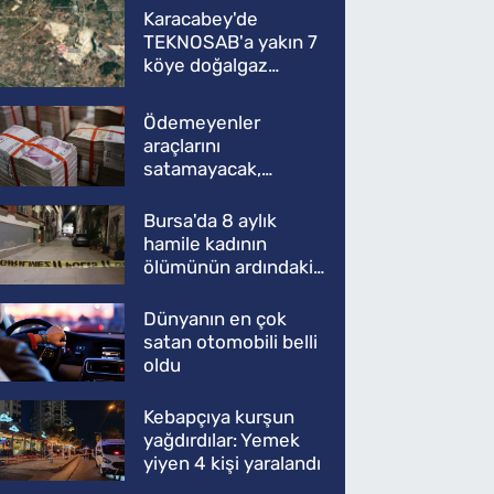
Karacabey'de
TEKNOSAB'a yakın 7
köye doğalgaz
müjdesi
Ödemeyenler
araçlarını
satamayacak,
kullanamayacak
Bursa'da 8 aylık
hamile kadının
ölümünün ardındaki
şok gerçek
Dünyanın en çok
satan otomobili belli
oldu
Kebapçıya kurşun
yağdırdılar: Yemek
yiyen 4 kişi yaralandı