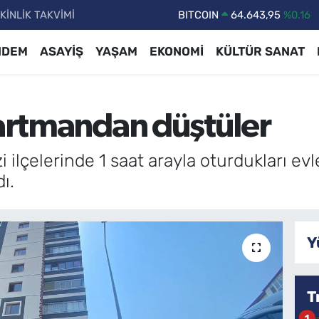
KİNLİK TAKVİMİ
DOLAR
47,6704
%0
EURO
55,0406
%-0.08
NDEM
ASAYİŞ
YAŞAM
EKONOMİ
KÜLTÜR SANAT
STERLİN
64,2143
%0
GRAM ALTIN
6500.87
%0.12
partmandan düştüler
BİST100
13.799
%70
BITCOIN
64.643,95
%0.16
i ilçelerinde 1 saat arayla oturdukları ev
ı.
Y
T
1