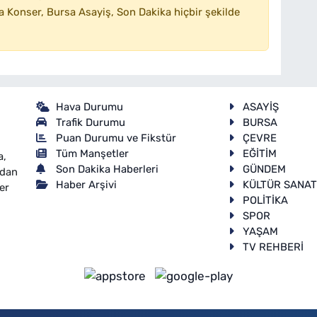
 Konser, Bursa Asayiş, Son Dakika hiçbir şekilde
Hava Durumu
ASAYİŞ
Trafik Durumu
BURSA
Puan Durumu ve Fikstür
ÇEVRE
Tüm Manşetler
EĞİTİM
a,
Son Dakika Haberleri
GÜNDEM
ndan
Haber Arşivi
KÜLTÜR SANA
er
POLİTİKA
SPOR
YAŞAM
TV REHBERİ