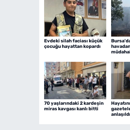
Evdeki silah faciası küçük
Bursa'd
çocuğu hayattan kopardı
havadan
müdaha
70 yaşlarındaki 2 kardeşin
Hayatını
miras kavgası kanlı bitti
gazetel
anlaşıld