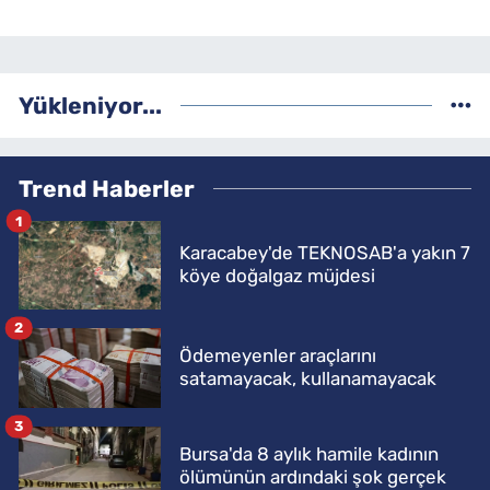
Yükleniyor...
Trend Haberler
1
Karacabey'de TEKNOSAB'a yakın 7
köye doğalgaz müjdesi
2
Ödemeyenler araçlarını
satamayacak, kullanamayacak
3
Bursa'da 8 aylık hamile kadının
ölümünün ardındaki şok gerçek