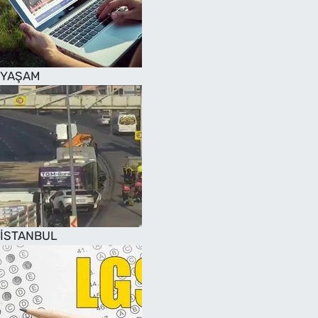
SAĞLIK
TV REHBERİ
YAŞAM
İSTANBUL