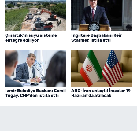
Çınarcık'ın suyu sisteme
İngiltere Başbakanı Keir
entegre ediliyor
Starmer, istifa etti
İzmir Belediye Başkanı Cemil
ABD-İran anlaştı! İmzalar 19
Tugay, CHP'den istifa etti
Haziran'da atılacak