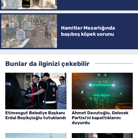
Hamitler Mezarlığında
başıboş köpek sorunu
Bunlar da ilginizi çekebilir
Etimesgut Belediye Başkanı
Ahmet Davutoğlu, Gelecek
Erdal Beşikçioğlu tutuklandı
Partisi'ni kapattıklarını
duyurdu