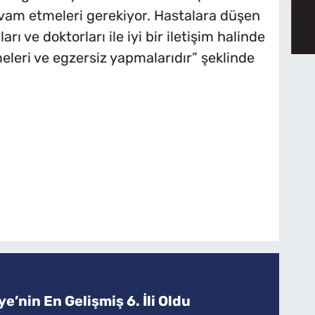
vam etmeleri gerekiyor. Hastalara düşen
arı ve doktorları ile iyi bir iletişim halinde
meleri ve egzersiz yapmalarıdır” şeklinde
e’nin En Gelişmiş 6. İli Oldu