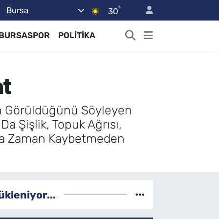
°
Bursa
30
BURSASPOR
POLİTİKA
at
ının Görüldüğünü Söyleyen
a Şişlik, Topuk Ağrısı,
laka Zaman Kaybetmeden
ükleniyor...