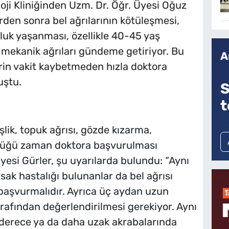
i Kliniğinden Uzm. Dr. Öğr. Üyesi Oğuz
rden sonra bel ağrılarının kötüleşmesi,
luk yaşanması, özellikle 40-45 yaş
 mekanik ağrıları gündeme getiriyor. Bu
A
erin vakit kaybetmeden hızla doktora
uştu.
S
t
lik, topuk ağrısı, gözde kızarma,
düğü zaman doktora başvurulması
Üyesi Gürler, şu uyarılarda bulundu: “Aynı
rsak hastalığı bulunanlar da bel ağrısı
 başvurmalıdır. Ayrıca üç aydan uzun
rafından değerlendirilmesi gerekiyor. Aynı
 derece ya da daha uzak akrabalarında