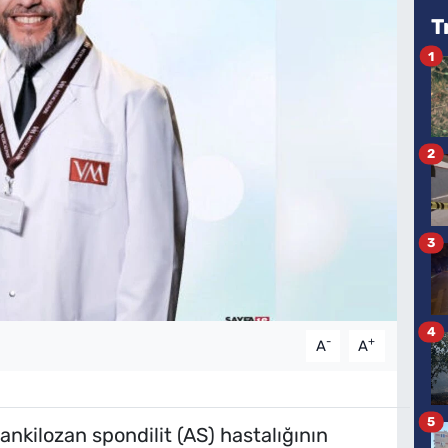
T
1
2
3
4
-
+
A
A
5
 ankilozan spondilit (AS) hastalığının