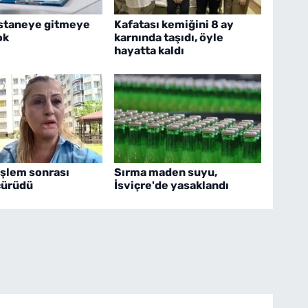
astaneye gitmeye
Kafatası kemiğini 8 ay
ok
karnında taşıdı, öyle
hayatta kaldı
işlem sonrası
Sırma maden suyu,
çürüdü
İsviçre'de yasaklandı