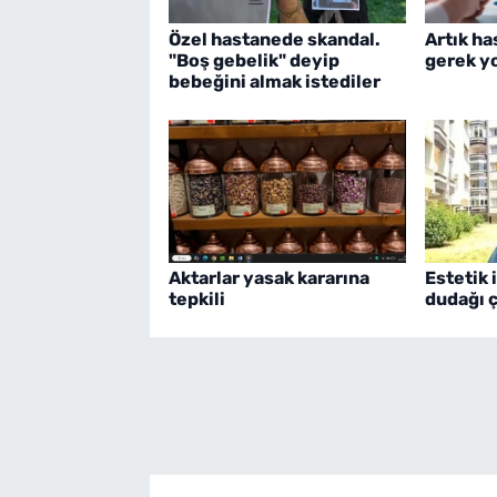
Özel hastanede skandal.
Artık h
"Boş gebelik" deyip
gerek y
bebeğini almak istediler
Aktarlar yasak kararına
Estetik 
tepkili
dudağı 