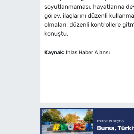
soyutlanmaması, hayatlarına de
görev, ilaçlarını düzenli kullanmal
olmaları, düzenli kontrollere git
konuştu.
Kaynak:
İhlas Haber Ajansı
EDITÖRÜN SEÇTIĞI
Bursa, Türkiy