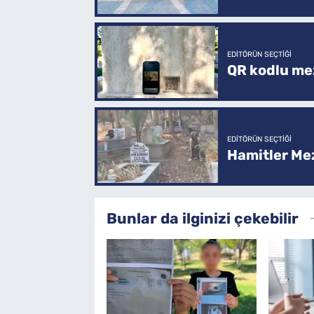
EDITÖRÜN SEÇTIĞI
QR kodlu mez
EDITÖRÜN SEÇTIĞI
Hamitler Me
Bunlar da ilginizi çekebilir