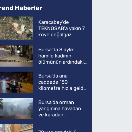
rend Haberler
Karacabey'de
TEKNOSAB'a yakın 7
köye doğalgaz
müjdesi
Bursa'da 8 aylık
hamile kadının
ölümünün ardındaki
şok gerçek
Bursa'da ana
caddede 150
kilometre hızla geldi,
ATV'yi biçti: 1 ölü
Bursa'da orman
yangınına havadan
ve karadan
müdahale