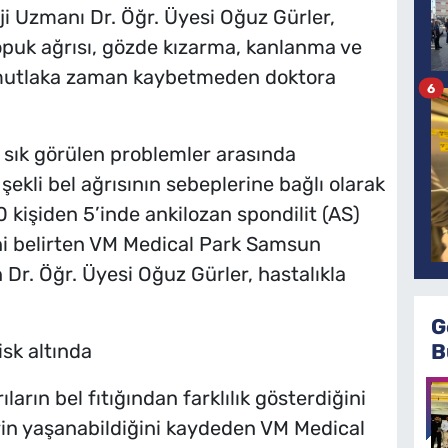
 Uzmanı Dr. Öğr. Üyesi Oğuz Gürler,
topuk ağrısı, gözde kızarma, kanlanma ve
r mutlaka zaman kaybetmeden doktora
6
 sık görülen problemler arasında
şekli bel ağrısının sebeplerine bağlı olarak
0 kişiden 5’inde ankilozan spondilit (AS)
ini belirten VM Medical Park Samsun
Dr. Öğr. Üyesi Oğuz Gürler, hastalıkla
G
B
sk altında
arın bel fıtığından farklılık gösterdiğini
in yaşanabildiğini kaydeden VM Medical