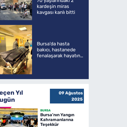
70 yaşlarındaki 2
kardeşin miras
kavgası kanlı bitti
Bursa'da hasta
bakıcı, hastanede
fenalaşarak hayatını
kaybetti
eçen Yıl
09 Ağustos
ugün
2025
BURSA
Bursa’nın Yangın
Kahramanlarına
Teşekkür