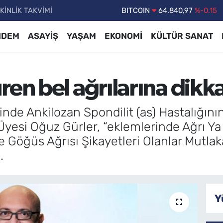
KİNLİK TAKVİMİ
DOLAR
47,7436
%0.18
EURO
55,2510
%0.32
NDEM
ASAYİŞ
YAŞAM
EKONOMİ
KÜLTÜR SANAT
STERLİN
64,4811
%0.38
GRAM ALTIN
6660.55
%0
en bel ağrılarına dikk
BİST100
13.779
%-14
BITCOIN
64.840,97
%-0.15
5'inde Ankilozan Spondilit (as) Hastalığ
yesi Oğuz Gürler, “eklemlerinde Ağrı Ya D
 Göğüs Ağrısı Şikayetleri Olanlar Mut
.
Y