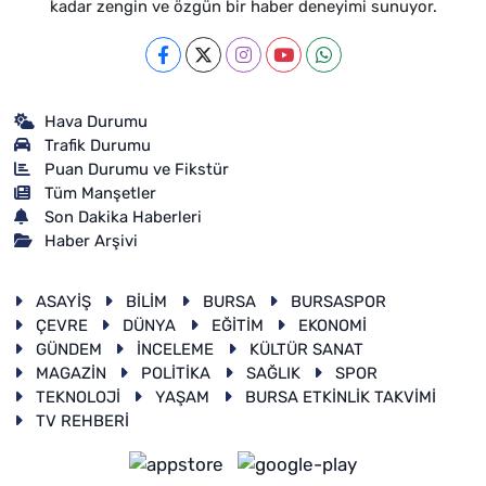
kadar zengin ve özgün bir haber deneyimi sunuyor.
Hava Durumu
Trafik Durumu
Puan Durumu ve Fikstür
Tüm Manşetler
Son Dakika Haberleri
Haber Arşivi
ASAYİŞ
BİLİM
BURSA
BURSASPOR
ÇEVRE
DÜNYA
EĞİTİM
EKONOMİ
GÜNDEM
İNCELEME
KÜLTÜR SANAT
MAGAZİN
POLİTİKA
SAĞLIK
SPOR
TEKNOLOJİ
YAŞAM
BURSA ETKİNLİK TAKVİMİ
TV REHBERİ