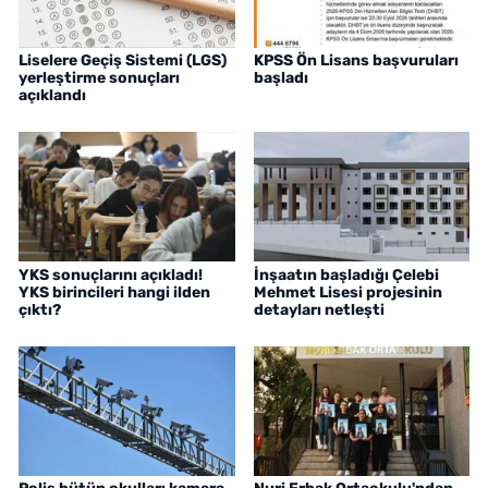
Liselere Geçiş Sistemi (LGS)
KPSS Ön Lisans başvuruları
yerleştirme sonuçları
başladı
açıklandı
YKS sonuçlarını açıkladı!
İnşaatın başladığı Çelebi
YKS birincileri hangi ilden
Mehmet Lisesi projesinin
çıktı?
detayları netleşti