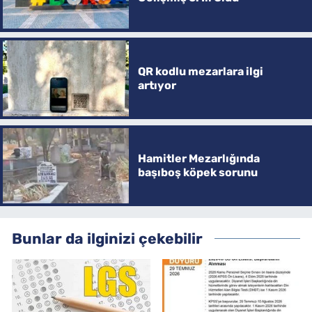
QR kodlu mezarlara ilgi
artıyor
Hamitler Mezarlığında
başıboş köpek sorunu
Bunlar da ilginizi çekebilir