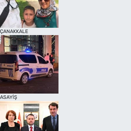
SAĞLIK
TV REHBERİ
ÇANAKKALE
ASAYİŞ