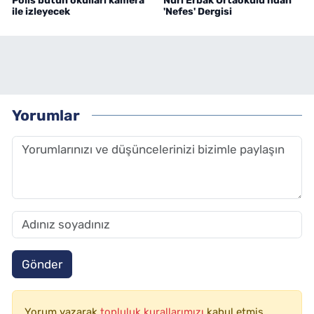
Polis bütün okulları kamera
Nuri Erbak Ortaokulu'ndan
ile izleyecek
'Nefes' Dergisi
Yorumlar
Gönder
Yorum yazarak
topluluk kurallarımızı
kabul etmiş