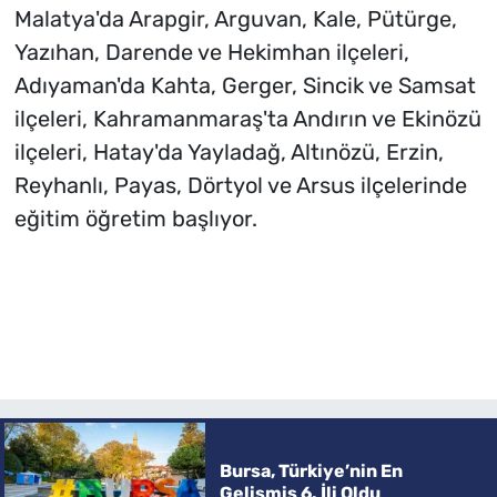
Malatya'da Arapgir, Arguvan, Kale, Pütürge,
Yazıhan, Darende ve Hekimhan ilçeleri,
Adıyaman'da Kahta, Gerger, Sincik ve Samsat
ilçeleri, Kahramanmaraş'ta Andırın ve Ekinözü
ilçeleri, Hatay'da Yayladağ, Altınözü, Erzin,
Reyhanlı, Payas, Dörtyol ve Arsus ilçelerinde
eğitim öğretim başlıyor.
Bursa, Türkiye’nin En
Gelişmiş 6. İli Oldu