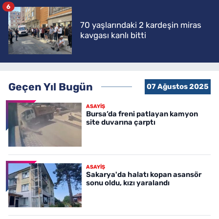
6
70 yaşlarındaki 2 kardeşin miras
kavgası kanlı bitti
Geçen Yıl Bugün
07 Ağustos 2025
ASAYİŞ
Bursa’da freni patlayan kamyon
site duvarına çarptı
ASAYİŞ
Sakarya'da halatı kopan asansör
sonu oldu, kızı yaralandı